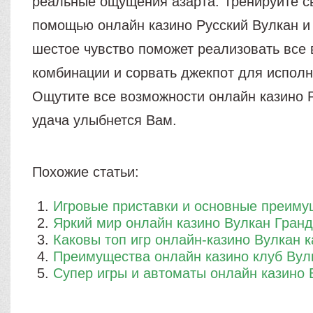
реальные ощущения азарта. Тренируйте с
помощью онлайн казино Русский Вулкан и
шестое чувство поможет реализовать все
комбинации и сорвать джекпот для испол
Ощутите все возможности онлайн казино 
удача улыбнется Вам.
Похожие статьи:
Игровые приставки и основные преиму
Яркий мир онлайн казино Вулкан Гран
​Каковы топ игр онлайн-казино Вулкан 
Преимущества онлайн казино клуб Вул
Супер игры и автоматы онлайн казино 