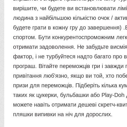
вирішите, чи будете ви встановлювати ліміт
людина з найбільшою кількістю очок / активі
будете грати в кожну гру до завершення)
спортом. Бути конкурентоспроможним легк
отримати задоволення. Не забудьте висмі
фактор, і не турбуйтеся надто багато про 
програш. Вітайте переможців гри і завжди
привітання люб'язно, якщо ви той, хто поб
призи для переможців. Підберіть кілька ку
таких як цукерки, бульбашки або Play-Doh 
можете навіть отримати дешеві скретч-квит
пляшки випивки на ніч для дорослих.