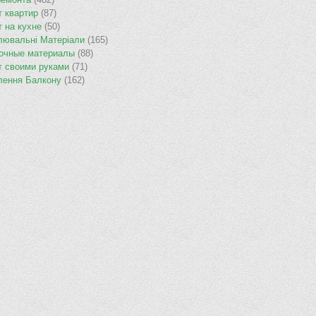
т квартир
(87)
т на кухне
(50)
лювальнi Матерiали
(165)
очные материалы
(88)
т своими руками
(71)
лення Балкону
(162)