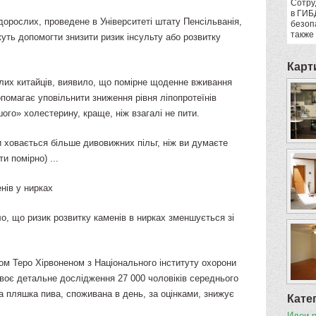
Сотру
в ГИБ
дорослих, проведене в Університеті штату Пенсільванія,
безоп
также
жуть допомогти знизити ризик інсульту або розвитку
Карт
лих китайців, виявило, що помірне щоденне вживання
опомагає уповільнити зниження рівня ліпопротеїнів
ого» холестерину, краще, ніж взагалі не пити.
 ховається більше дивовижних пільг, ніж ви думаєте
и помірно) ...
нів у нирках
о, що ризик розвитку каменів в нирках зменшується зі
ом Теро Хірвоненом з Національного інституту охорони
своє детальне дослідження 27 000 чоловіків середнього
а пляшка пива, споживана в день, за оцінками, знижує
Кате
Идеи 