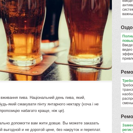
Введе
антив
систе
важны
Оздо
Полны
повыш
Введе
видео
эффек
привл
Ремо
​Треб
Требо
транс
наобо
 вживання пива. Національний день пива, який,
распр
смен
будь-який смакувати пінту янтарного нектару (хоча і не
 пропозицію набагато краще, ніж це).
Ремо
еально допомогти вам жити довше. Вы можете заказать
Замен
й выгодной и не дорогой цене, без накруток и переплат.
регис