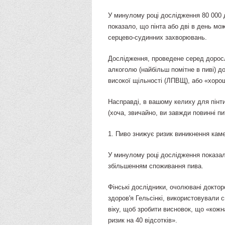
У минулому році дослідження 80 000 
показало, що пінта або дві в день мо
серцево-судинних захворювань.
Дослідження, проведене серед дорос
алкоголю (найбільш помітне в пиві) д
високої щільності (ЛПВЩ), або «хорош
Насправді, в вашому келиху для пінти
(хоча, звичайно, ви завжди повинні пит
1. Пиво знижує ризик виникнення каме
У минулому році дослідження показал
збільшенням споживання пива.
Фінські дослідники, очолювані доктор
здоров'я Гельсінкі, використовували 
віку, щоб зробити висновок, що «кожн
ризик на 40 відсотків».