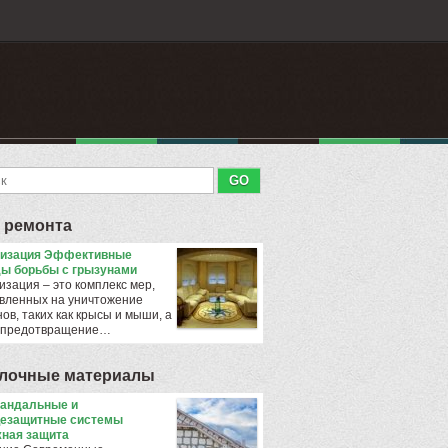
 ремонта
тизация Эффективные
ы борьбы с грызунами
изация – это комплекс мер,
вленных на уничтожение
ов, таких как крысы и мыши, а
 предотвращение…
лочные материалы
андальные и
езащитные системы
ная защита