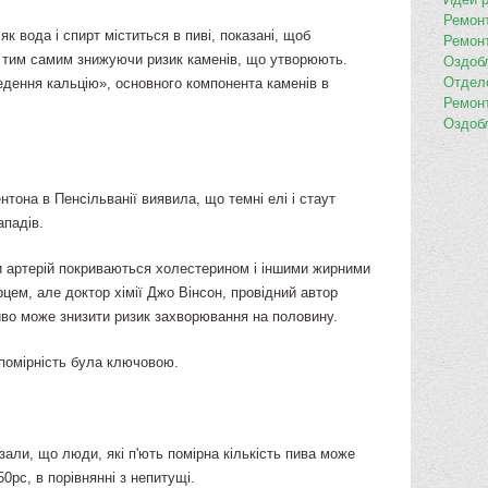
Ремон
як вода і спирт міститься в пиві, показані, щоб
Ремон
у, тим самим знижуючи ризик каменів, що утворюють.
Оздоб
Отдел
дення кальцію», основного компонента каменів в
Ремон
Оздоб
в
нтона в Пенсільванії виявила, що темні елі і стаут
ападів.
ки артерій покриваються холестерином і іншими жирними
цем, але доктор хімії Джо Вінсон, провідний автор
иво може знизити ризик захворювання на половину.
 помірність була ключовою.
зали, що люди, які п'ють помірна кількість пива може
0pc, в порівнянні з непитущі.