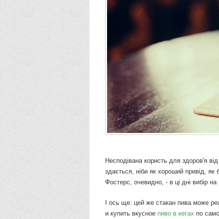
Несподівана користь для здоров'я від
здається, ніби як хороший привід, як 
Фостерс, очевидно, - в ці дні вибір на
І ось ще: цей же стакан пива може р
и купить вкусное
пиво в кегах
по само