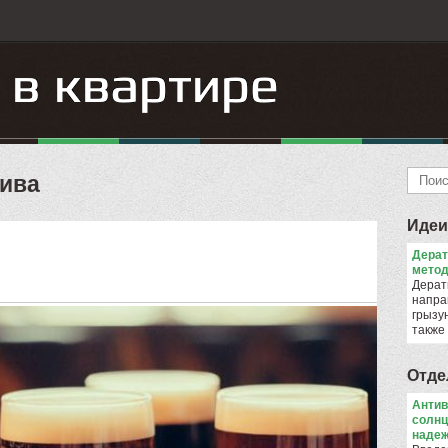
пива
Идеи
Дера
метод
Дерат
напра
грызун
также
Отде
Антив
солнц
надеж