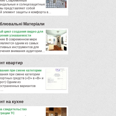
ние Современные
андальные и солнцезащитные
мы представляют собой
й элемент защиты и комфорта в…
блювальнi Матерiали
й цикл создания видео для
ения узнаваемости
ние В современном мире
 является одним из самых
тивных инструментов для
ечения внимания аудитории…
нт квартир
ования при смене категории
вания при смене категории
портных средств («D» в «B» и
рот) Одним из
остраненных вариантов
ы…
нт на кухне
а свидетельство
трации ТС