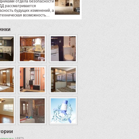
дниками отдела безопасности
ДД рассматривается
асность будущих изменений, а
 техническая возможность…
инки
гории
ремонта
(482)