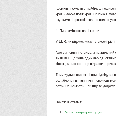
Ішемічні інсульти є найбільш поширен
крові блокує потік крові і кисню в моз
гнучкими, і кровотік значно поліпшуєт
4. Пиво зміцнює ваші кістки
У EER, як відомо, містять високі рівн
Але ви повинні отримати правильний 
виявили, що хоча один або дві склян
кісток, більш того, це підвищить ризи
Тому будьте обережні при відвідуванні
ослаблені, і ці п'яні нічні перекиди 
потрібну кількість, і ви підете додому 
Похожие статьи:
Ремонт квартиры-студии