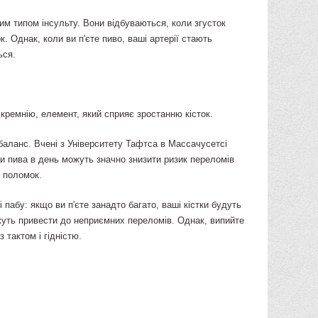
им типом інсульту. Вони відбуваються, коли згусток
ок. Однак, коли ви п'єте пиво, ваші артерії стають
ься.
і кремнію, елемент, який сприяє зростанню кісток.
баланс. Вчені з Університету Тафтса в Массачусетсі
ки пива в день можуть значно знизити ризик переломів
к поломок.
 пабу: якщо ви п'єте занадто багато, ваші кістки будуть
можуть привести до неприємних переломів. Однак, випийте
з тактом і гідністю.