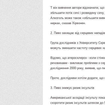
Т він вивчення автори відзначили, що 
збільшити потік сечі і розведену сеч
Алкоголь може також «збільшити виве
нирках, сказав Хірвонен.
2. Пиво захищає від серцевих нападі
Група дослідників з Університету Скре
можуть зменшити частоту серцевих н
Відомо, що атеросклероз - коли стін
речовинами - викликає проблеми з сер
дослідження 2000 року, виявив, що п
Проте, дослідники хотіли додати, що
3. Пиво знижує ризик інсультів
Американської асоціації інсульту пока
скоротити ризик інсультів шляхом до 5