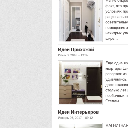
Мы не открое
факт, что пр
условиях пр
рационально
осветительн
помещение з
нехитрых ул
шире…
Идеи Прихожей
Июнь 3, 2016 – 13:02
Еще одна яр
квартиры Ел
репортаж из
удивлялись,
даже сказали
столько лет
необычных п
Стеллы…
Идеи Интерьеров
Январь 26, 2017 – 09:12
МАГНИТНАЯ