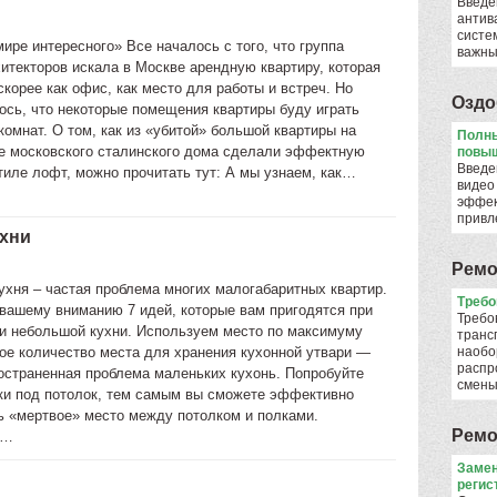
Введе
антив
систе
ире интересного» Все началось с того, что группа
важны
итекторов искала в Москве арендную квартиру, которая
корее как офис, как место для работы и встреч. Но
Оздо
ось, что некоторые помещения квартиры буду играть
омнат. О том, как из «убитой» большой квартиры на
Полны
е московского сталинского дома сделали эффектную
повыш
Введе
тиле лофт, можно прочитать тут: А мы узнаем, как…
видео
эффек
привл
ухни
Ремо
ухня – частая проблема многих малогабаритных квартир.
​Треб
вашему вниманию 7 идей, которые вам пригодятся при
Требо
и небольшой кухни. Используем место по максимуму
транс
ое количество места для хранения кухонной утвари —
наобо
распр
остраненная проблема маленьких кухонь. Попробуйте
смен
ки под потолок, тем самым вы сможете эффективно
ь «мертвое» место между потолком и полками.
Ремо
е…
Замен
регис