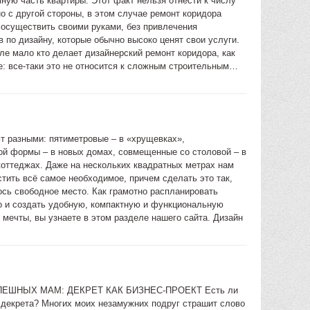
ную часть квартиры. Этот факт нельзя отнести к числу
о с другой стороны, в этом случае ремонт коридора
 осуществить своими руками, без привлечения
 по дизайну, которые обычно высоко ценят свои услуги.
ле мало кто делает дизайнерский ремонт коридора, как
е: все-таки это не относится к сложным строительным…
т разными: пятиметровые – в «хрущевках»,
ой формы – в новых домах, совмещенные со столовой – в
коттеджах. Даже на нескольких квадратных метрах нам
стить всё самое необходимое, причем сделать это так,
ось свободное место. Как грамотно распланировать
о и создать удобную, компактную и функциональную
 мечты, вы узнаете в этом разделе нашего сайта. Дизайн
ПЕШНЫХ МАМ: ДЕКРЕТ КАК БИЗНЕС-ПРОЕКТ Есть ли
 декрета? Многих моих незамужних подруг страшит слово