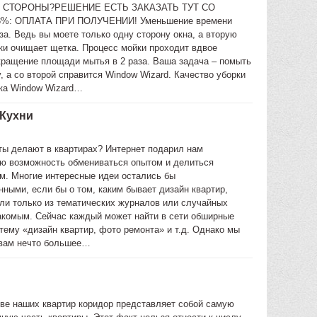
 СТОРОНЫ?РЕШЕНИЕ ЕСТЬ ЗАКАЗАТЬ ТУТ СО
%: ОПЛАТА ПРИ ПОЛУЧЕНИИ! Уменьшение времени
за. Ведь вы моете только одну сторону окна, а вторую
ки очищает щетка. Процесс мойки проходит вдвое
кращение площади мытья в 2 раза. Ваша задача – помыть
, а со второй справится Window Wizard. Качество уборки
ка Window Wizard…
 Кухни
ты делают в квартирах? Интернет подарил нам
ю возможность обмениваться опытом и делиться
м. Многие интересные идеи остались бы
ными, если бы о том, каким бывает дизайн квартир,
ли только из тематических журналов или случайных
накомым. Сейчас каждый может найти в сети обширные
тему «дизайн квартир, фото ремонта» и т.д. Однако мы
вам нечто большее…
ве наших квартир коридор представляет собой самую