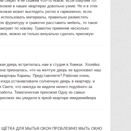
м секрет и не скажем что–то новое, если озвучим тот
ихожие в наших квартирах довольно узкие. Но и в этих
ихожая может выглядеть уютно и гармонично, если
 использовать материалы, правильно разместить
ую фурнитуру и грамотно расставить мебель, то такое
аиграет по новому. Грамотно применив несколько
овок, можно не только визуально сделать прихожую
кая дверь встретилась нам в студии в Химках. Хозяйка
ена призналась, что на желтую дверь ее вдохновил наш
 квартиры Карины. Представляете? Рабочие очень
 когда устанавливали солнечную дверь в квартиру, и
 Свете, что никогда не видели ничего подобного за
 работы. Тематическая прихожая Одну из самых
рихожих мы увидели в яркой квартире имиджмейкера
 ЩЁТКА ДЛЯ МЫТЬЯ ОКОН ПРОБЛЕМНО МЫТЬ ОКНО