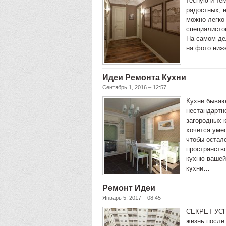
тесную и тем
радостных, н
можно легко
специалистов
На самом де
на фото ниж
Идеи Ремонта Кухни
Сентябрь 1, 2016 – 12:57
Кухни бываю
нестандартн
загородных 
хочется уме
чтобы остал
пространств
кухню вашей
кухни…
Ремонт Идеи
Январь 5, 2017 – 08:45
СЕКРЕТ УС
жизнь после