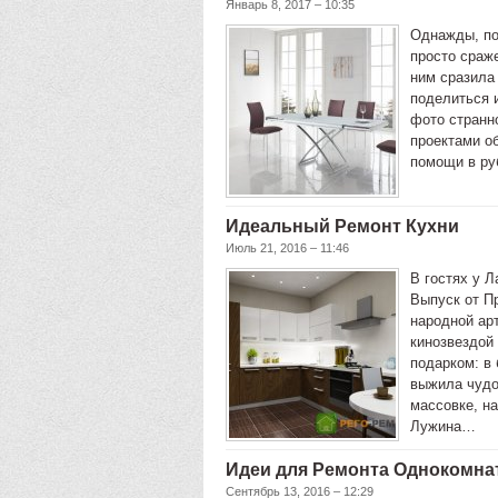
Январь 8, 2017 – 10:35
Однажды, по
просто сраж
ним сразила
поделиться 
фото странн
проектами о
помощи в ру
Идеальный Ремонт Кухни
Июль 21, 2016 – 11:46
В гостях у 
Выпуск от П
народной ар
кинозвездой
подарком: в 
выжила чудо
массовке, на
Лужина…
Идеи для Ремонта Однокомна
Сентябрь 13, 2016 – 12:29