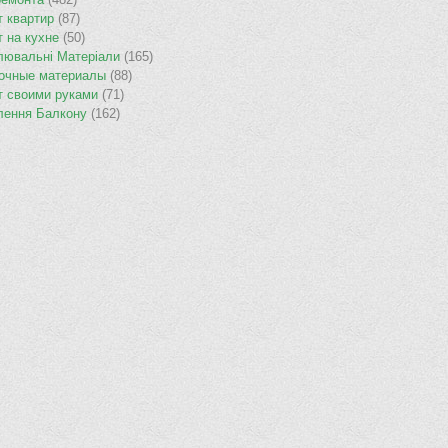
т квартир
(87)
т на кухне
(50)
лювальнi Матерiали
(165)
очные материалы
(88)
т своими руками
(71)
лення Балкону
(162)