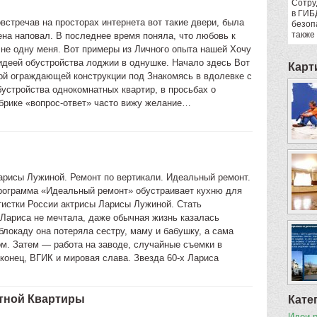
Сотру
в ГИБ
встречав на просторах интернета вот такие двери, была
безоп
также
ена наповал. В последнее время поняла, что любовь к
 не одну меня. Вот примеры из Личного опыта нашей Хочу
идеей обустройства лоджии в однушке. Начало здесь Вот
Карт
ой ограждающей конструкции под Знакомясь в вдолевке с
бустройства однокомнатных квартир, в просьбах о
брике «вопрос-ответ» часто вижу желание…
Ларисы Лужиной. Ремонт по вертикали. Идеальный ремонт.
рограмма «Идеальный ремонт» обустраивает кухню для
тистки России актрисы Ларисы Лужиной. Стать
 Лариса не мечтала, даже обычная жизнь казалась
блокаду она потеряла сестру, маму и бабушку, а сама
м. Затем — работа на заводе, случайные съемки в
конец, ВГИК и мировая слава. Звезда 60-х Лариса
тной Квартиры
Кате
Идеи 