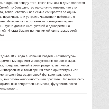
ть людей по поводу того, какая комната в доме является
имой, то большинство однозначно ответит, что это
да, тепло, светло и вся семья собирается за одним
ы поужинать или устроить чаепитие и поболтать о
не. Интерьер в таком важном помещении играет
ь. Кухня должна быть уютной и одновременно
ной. Иногда бывает нелишним обновить декор этой
тобы…
садьба 1850 года в Испании Раздел «Архитектура»
временным зданиям и сооружениям со всего мира.
кт, представленный в этом разделе, является
и интересным с точки зрения стиля архитектуры или
имечателен благодаря своей функциональности,
и, высокотехнологичности или простоте. Это могут быть
ормленные общественные места, футуристические
иональные…