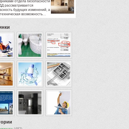
дниками отдела безопасности
ДД рассматривается
асность будущих изменений, а
 техническая возможность…
инки
гории
ремонта
(482)