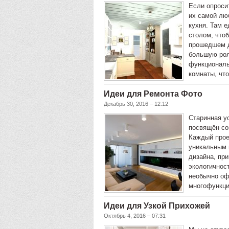
Если опроси
их самой люб
кухня. Там е
столом, чтоб
прошедшем д
большую рол
функциональ
комнаты, ч
Идеи для Ремонта Фото
Декабрь 30, 2016 – 12:12
Старинная у
посвящён со
Каждый прое
уникальным 
дизайна, пр
экологичност
необычно оф
многофункц
Идеи для Узкой Прихожей
Октябрь 4, 2016 – 07:31