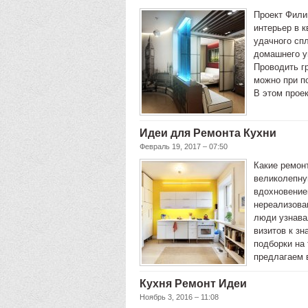
Проект Фили
интерьер в к
удачного сп
домашнего у
Проводить г
можно при по
В этом прое
Идеи для Ремонта Кухни
Февраль 19, 2017 – 07:50
Какие ремон
великолепну
вдохновение
нереализован
люди узнава
визитов к з
подборки на 
предлагаем 
Кухня Ремонт Идеи
Ноябрь 3, 2016 – 11:08