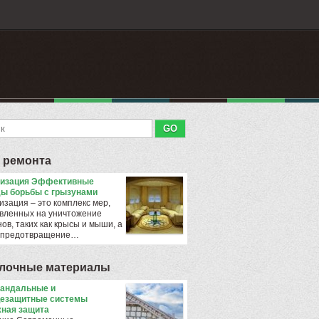
 ремонта
тизация Эффективные
ы борьбы с грызунами
изация – это комплекс мер,
вленных на уничтожение
ов, таких как крысы и мыши, а
 предотвращение…
лочные материалы
андальные и
езащитные системы
ная защита