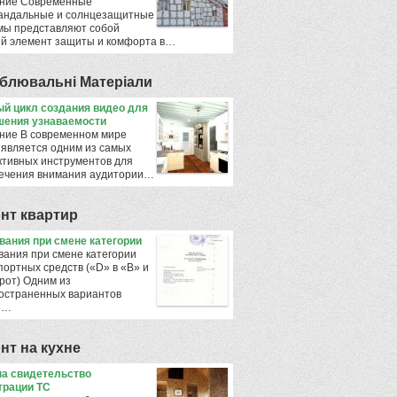
ние Современные
андальные и солнцезащитные
мы представляют собой
й элемент защиты и комфорта в…
блювальнi Матерiали
й цикл создания видео для
ения узнаваемости
ние В современном мире
 является одним из самых
тивных инструментов для
ечения внимания аудитории…
нт квартир
ования при смене категории
вания при смене категории
портных средств («D» в «B» и
рот) Одним из
остраненных вариантов
ы…
нт на кухне
а свидетельство
трации ТС