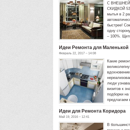
С ВНЕШНЕЙ
СКИДКОЙ 53
мытья в 2 ра
автоматичес
быстрее! Cо
одну сторону
– 100%. Щет
Идеи Ремонта для Маленькой
Февраль 22, 2017 – 14:08
Какие ремон
великолепну
вдохновение
нереализован
люди узнава
визитов к з
подборки на 
предлагаем 
Идеи для Ремонта Коридора
Май 19, 2016 – 12:41
В большинст