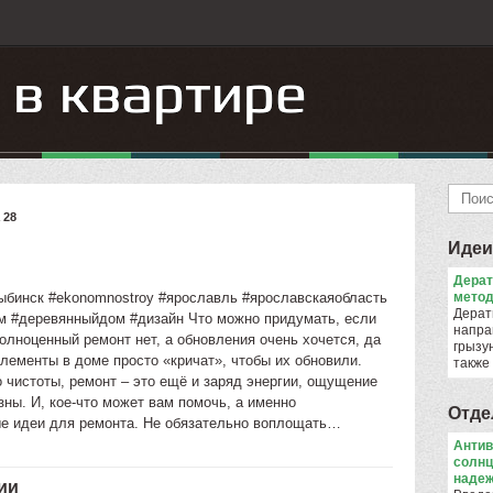
 28
Идеи
Дера
ыбинск #ekonomnostroy #ярославль #ярославскаяобласть
метод
Дерат
м #деревянныйдом #дизайн Что можно придумать, если
напра
олноценный ремонт нет, а обновления очень хочется, да
грызун
элементы в доме просто «кричат», чтобы их обновили.
также
 чистоты, ремонт – это ещё и заряд энергии, ощущение
зны. И, кое-что может вам помочь, а именно
Отде
е идеи для ремонта. Не обязательно воплощать…
Антив
солнц
надеж
ии