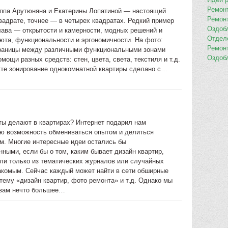
Ремон
ппа Арутюняна и Екатерины Лопатиной — настоящий
Ремон
вадрате, точнее — в четырех квадратах. Редкий пример
Оздоб
лава — открытости и камерности, модных решений и
Отдел
юта, функциональности и эргономичности. На фото:
Ремон
раницы между различными функциональными зонами
Оздоб
мощи разных средств: стен, цвета, света, текстиля и т.д.
кте зонирование однокомнатной квартиры сделано с…
ты делают в квартирах? Интернет подарил нам
ю возможность обмениваться опытом и делиться
м. Многие интересные идеи остались бы
ными, если бы о том, каким бывает дизайн квартир,
ли только из тематических журналов или случайных
накомым. Сейчас каждый может найти в сети обширные
тему «дизайн квартир, фото ремонта» и т.д. Однако мы
вам нечто большее…