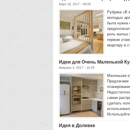
Март 18, 2017 – 08:55
Рубрика «В м
молодых арх
была нужна с
предполагал
роль жилых к
первом этаж
квартиру в с
Идеи для Очень Маленькой К
Февраль 4, 2017 – 10:29
Маленькая к
Предлагаем 
планировани
Недостаточн
самая распр
сделать пол
использоват
Используйт
Идея в Долевке