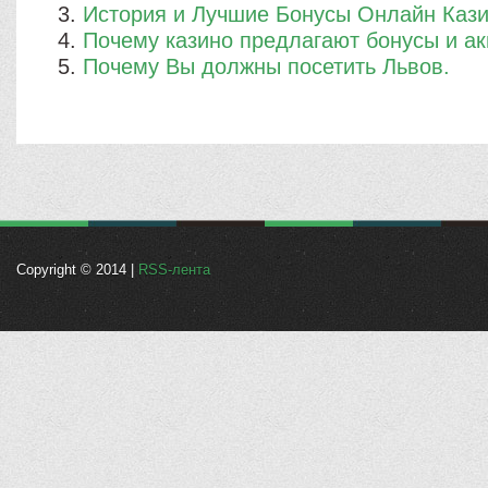
История и Лучшие Бонусы Онлайн Каз
Почему казино предлагают бонусы и а
Почему Вы должны посетить Львов.
Copyright © 2014 |
RSS-лента