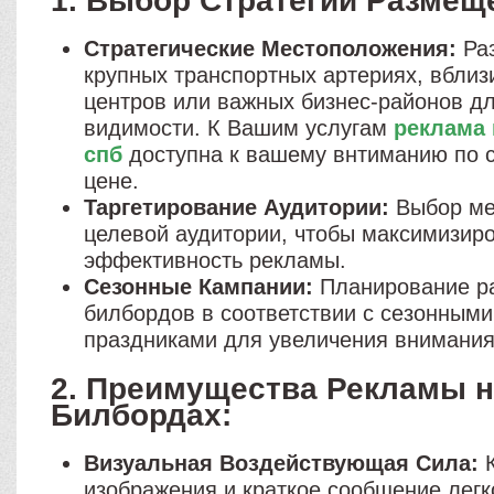
1. Выбор Стратегии Размещ
Стратегические Местоположения:
Ра
крупных транспортных артериях, вблиз
центров или важных бизнес-районов д
видимости. К Вашим услугам
реклама 
спб
доступна к вашему внтиманию по 
цене.
Таргетирование Аудитории:
Выбор ме
целевой аудитории, чтобы максимизир
эффективность рекламы.
Сезонные Кампании:
Планирование р
билбордов в соответствии с сезонным
праздниками для увеличения внимания
2. Преимущества Рекламы 
Билбордах:
Визуальная Воздействующая Сила:
К
изображения и краткое сообщение лег