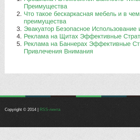
Преимущества
Что такое бескаркасная мебель и в чем
преимущества
Эвакуатор Безопасное Использование
Реклама на Щитах Эффективные Страт
Реклама на Баннерах Эффективные Ст
Привлечения Внимания
Copyright © 2014 |
RSS-лента