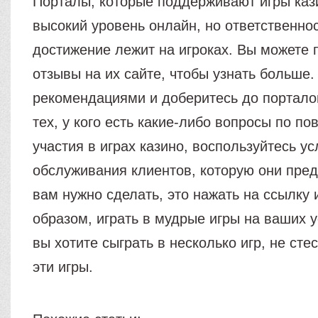
Порталы, которые поддерживают игры каз
высокий уровень онлайн, но ответственнос
достижение лежит на игроках. Вы можете 
отзывы на их сайте, чтобы узнать больше.
рекомендациями и доберитесь до портало
тех, у кого есть какие-либо вопросы по по
участия в играх казино, воспользуйтесь ус
обслуживания клиентов, которую они пред
вам нужно сделать, это нажать на ссылку 
образом, играть в мудрые игры на ваших 
вы хотите сыграть в несколько игр, не сте
эти игры.