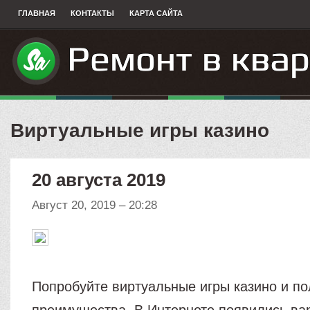
ГЛАВНАЯ
КОНТАКТЫ
КАРТА САЙТА
Виртуальные игры казино
20 августа 2019
Август 20, 2019 – 20:28
Попробуйте виртуальные игры казино и по