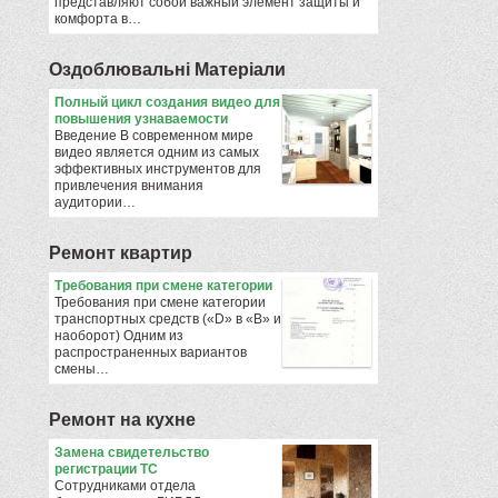
представляют собой важный элемент защиты и
комфорта в…
Оздоблювальнi Матерiали
Полный цикл создания видео для
повышения узнаваемости
Введение В современном мире
видео является одним из самых
эффективных инструментов для
привлечения внимания
аудитории…
Ремонт квартир
​Требования при смене категории
Требования при смене категории
транспортных средств («D» в «B» и
наоборот) Одним из
распространенных вариантов
смены…
Ремонт на кухне
Замена свидетельство
регистрации ТС
Сотрудниками отдела