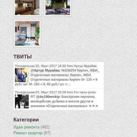
ТВИТЫ
Понедельник 20, Март 2017 16:30 from Артур Мурайва
@
Артур Мурайва
: №638254 Кирпич, ЖБИ,
Отделочные материалы: Кирпич, ЖБИ,
Отделочные материалы Кирпич М- 125 = 9
руб./ шт. М- 150 = 9, 80 руб./ шт. с…
Понедельник 20, Март 2017 22:08 from For mens posts
RT @
do100evckiy:
Боксёрские перчатки,
милицейские дубинки и многое другое в
магазине «Отделочные материалы» 👊👊👊
Категории
Идеи ремонта
(482)
Ремонт квартир
(87)