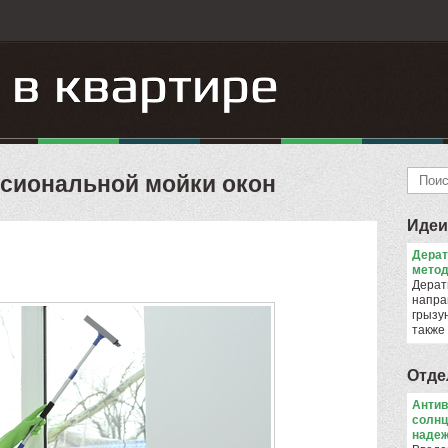
сиональной мойки окон
Идеи
Дера
метод
Дерат
напра
грызун
также
Отде
Антив
солнц
надеж