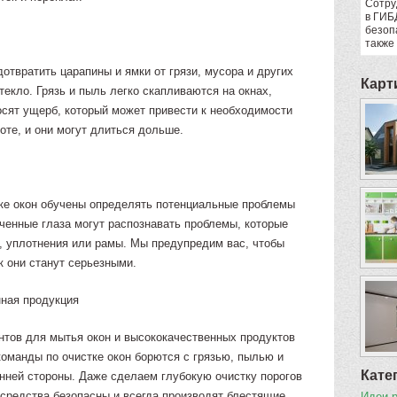
Сотру
в ГИБ
безоп
также
дотвратить царапины и ямки от грязи, мусора и других
Карт
текло. Грязь и пыль легко скапливаются на окнах,
осят ущерб, который может привести к необходимости
тоте, и они могут длиться дольше.
ке окон обучены определять потенциальные проблемы
ченные глаза могут распознавать проблемы, которые
, уплотнения или рамы. Мы предупредим вас, чтобы
к они станут серьезными.
нная продукция
тов для мытья окон и высококачественных продуктов
оманды по очистке окон борются с грязью, пылью и
Кате
ренней стороны. Даже сделаем глубокую очистку порогов
 средства безопасны и всегда производят блестящие
Идеи 