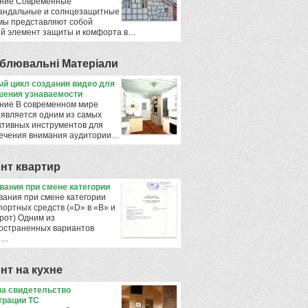
ние Современные
андальные и солнцезащитные
мы представляют собой
й элемент защиты и комфорта в…
блювальнi Матерiали
й цикл создания видео для
ения узнаваемости
ние В современном мире
 является одним из самых
тивных инструментов для
ечения внимания аудитории…
нт квартир
ования при смене категории
вания при смене категории
портных средств («D» в «B» и
рот) Одним из
остраненных вариантов
ы…
нт на кухне
а свидетельство
трации ТС