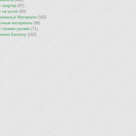
т квартир
(87)
т на кухне
(50)
лювальнi Матерiали
(165)
очные материалы
(88)
т своими руками
(71)
лення Балкону
(162)