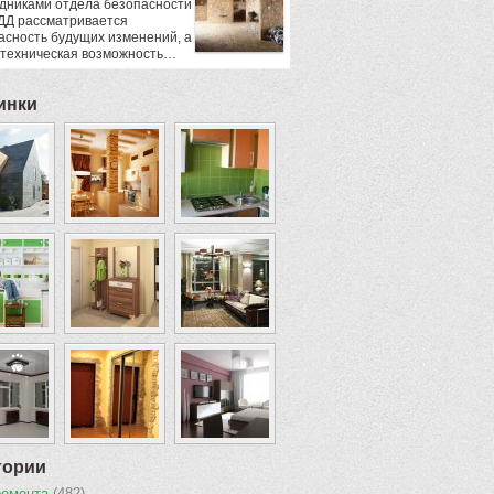
дниками отдела безопасности
ДД рассматривается
асность будущих изменений, а
 техническая возможность…
инки
гории
ремонта
(482)