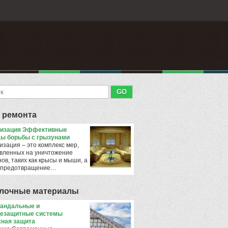
 ремонта
тизация Эффективные
ы борьбы с грызунами
изация – это комплекс мер,
вленных на уничтожение
ов, таких как крысы и мыши, а
 предотвращение…
лочные материалы
андальные и
езащитные системы
ная защита