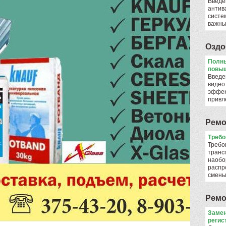
Введе
антив
систе
важны
Оздо
Полны
повыш
Введе
видео
эффек
привл
Ремо
​Треб
Требо
транс
наобо
распр
смен
Ремо
Замен
регис