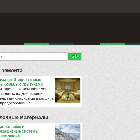
 ремонта
тизация Эффективные
ы борьбы с грызунами
изация – это комплекс мер,
вленных на уничтожение
ов, таких как крысы и мыши, а
 предотвращение…
лочные материалы
андальные и
езащитные системы
ная защита