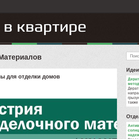
Материалов
Идеи
лы для отделки домов
Дера
метод
Дерат
напра
грызун
также
Отде
Антив
солнц
надеж