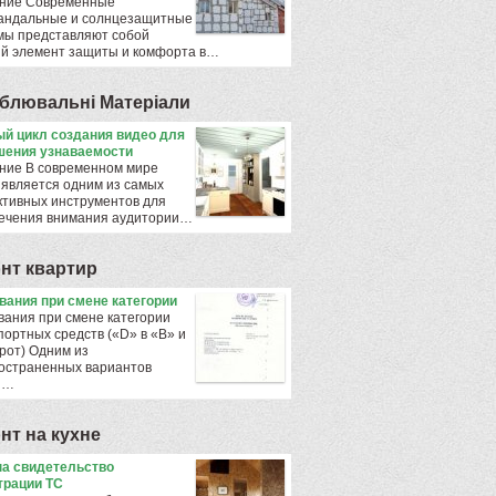
ние Современные
андальные и солнцезащитные
мы представляют собой
й элемент защиты и комфорта в…
блювальнi Матерiали
й цикл создания видео для
ения узнаваемости
ние В современном мире
 является одним из самых
тивных инструментов для
ечения внимания аудитории…
нт квартир
ования при смене категории
вания при смене категории
портных средств («D» в «B» и
рот) Одним из
остраненных вариантов
ы…
нт на кухне
а свидетельство
трации ТС