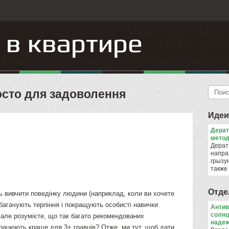
росто для задоволення
Идеи
Дера
метод
Дерат
напра
грызун
также
Отде
ь вивчити поведінку людини (наприклад, коли ви хочете
збагачують терпіння і покращують особисті навички
Антив
солнц
, але розумієте, що так багато рекомендованих
надеж
 працюють краще для 3+ гравців? Отже, ми тут, щоб дати