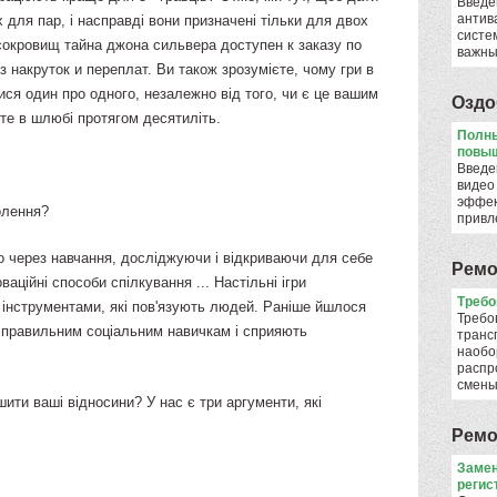
Введе
антив
 для пар, і насправді вони призначені тільки для двох
систе
окровищ тайна джона сильвера доступен к заказу по
важны
з накруток и переплат. Ви також зрозумієте, чому гри в
тися один про одного, незалежно від того, чи є це вашим
Оздо
е в шлюбі протягом десятиліть.
Полны
повыш
Введе
видео
эффек
волення?
привл
о через навчання, досліджуючи і відкриваючи для себе
Ремо
оваційні способи спілкування ... Настільні ігри
​Треб
 інструментами, які пов'язують людей. Раніше йшлося
Требо
й правильним соціальним навичкам і сприяють
транс
наобо
распр
смен
пшити ваші відносини? У нас є три аргументи, які
Ремо
Замен
регис