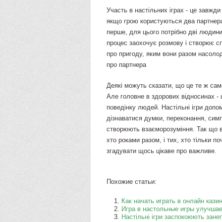
Участь в настільних іграх - це завжд
якщо грою користуються два партнера
перше, для цього потрібно дві людини, 
процес заохочує розмову і створює сп
про пригоду, яким вони разом насоло
про партнера
Деякі можуть сказати, що це те ж са
Але головне в здорових відносинах - 
поведінку людей. Настільні ігри допо
дізнаватися думки, переконання, симпа
створюють взаєморозуміння. Так що в
хто роками разом, і тих, хто тільки по
згадувати щось цікаве про важливе.
Похожие статьи:
Как начать играть в онлайн кази
Игра в настольные игры улучшае
​Настільні ігри заспокоюють зане