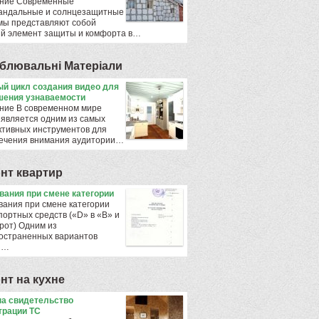
ние Современные
андальные и солнцезащитные
мы представляют собой
й элемент защиты и комфорта в…
блювальнi Матерiали
й цикл создания видео для
ения узнаваемости
ние В современном мире
 является одним из самых
тивных инструментов для
ечения внимания аудитории…
нт квартир
ования при смене категории
вания при смене категории
портных средств («D» в «B» и
рот) Одним из
остраненных вариантов
ы…
нт на кухне
а свидетельство
трации ТС