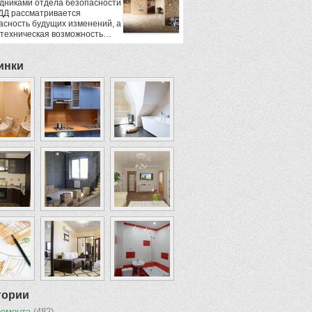
дниками отдела безопасности
ДД рассматривается
асность будущих изменений, а
 техническая возможность…
инки
гории
ремонта
(482)