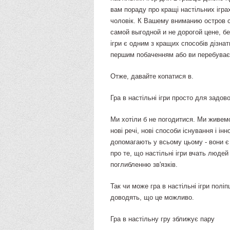
вам пораду про кращі настільних іграх
чоловік. К Вашему вниманию остров с
самой выгодной и не дорогой цене, бе
ігри є одним з кращих способів дізна
першим побаченням або ви перебуваєт
Отже, давайте копатися в.
Гра в настільні ігри просто для задо
Ми хотіли б не погодитися. Ми живем
нові речі, нові способи існування і інн
допомагають у всьому цьому - вони є
про те, що настільні ігри вчать люде
поглибленню зв'язків.
Так чи може гра в настільні ігри полі
доводять, що це можливо.
Гра в настільну гру зближує пару