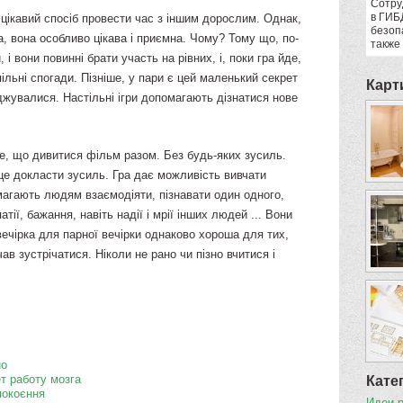
Сотру
в ГИБ
и цікавий спосіб провести час з іншим дорослим. Однак,
безоп
, вона особливо цікава і приємна. Чому? Тому що, по-
также
і вони повинні брати участь на рівних, і, поки гра йде,
ільні спогади. Пізніше, у пари є цей маленький секрет
Карт
джувалися. Настільні ігри допомагають дізнатися нове
ме, що дивитися фільм разом. Без будь-яких зусиль.
це докласти зусиль. Гра дає можливість вивчати
магають людям взаємодіяти, пізнавати один одного,
тії, бажання, навіть надії і мрії інших людей ... Вони
ечірка для парної вечірки однаково хороша для тих,
чав зустрічатися. Ніколи не рано чи пізно вчитися і
но
т работу мозга
Кате
покоєння
Идеи 