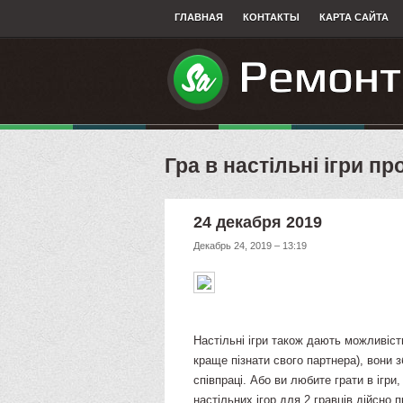
ГЛАВНАЯ
КОНТАКТЫ
КАРТА САЙТА
Гра в настільні ігри п
24 декабря 2019
Декабрь 24, 2019 – 13:19
Настільні ігри також дають можливіст
краще пізнати свого партнера), вони 
співпраці. Або ви любите грати в ігри
настільних ігор для 2 гравців дійсно