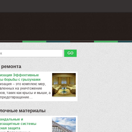
 ремонта
тизация Эффективные
ы борьбы с грызунами
изация – это комплекс мер,
вленных на уничтожение
ов, таких как крысы и мыши, а
 предотвращение…
лочные материалы
андальные и
езащитные системы
ная защита