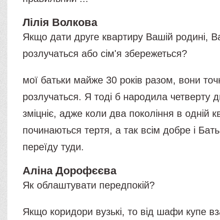
Лілія Волкова
Якщо дати друге квартиру Вашій родині, В
розлучаться або сім'я збережеться?
мої батьки майже 30 років разом, вони точ
розлучаться. Я тоді б народила четверту ди
зміцніє, адже коли два покоління в одній к
починаються тертя, а так всім добре і Бать
переїду туди.
Аліна Дорофєєва
Як облаштувати передпокій?
Якщо коридори вузькі, то від шафи купе вз