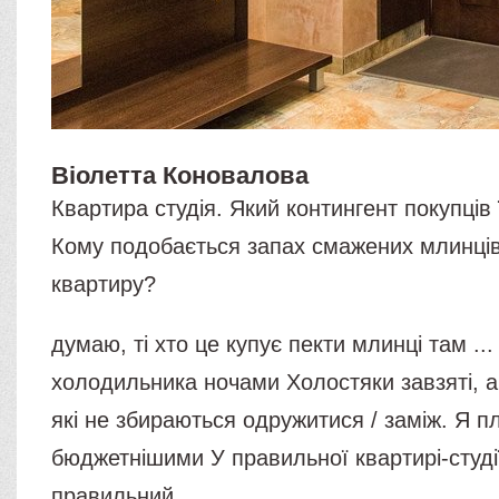
Віолетта Коновалова
Квартира студія. Який контингент покупців
Кому подобається запах смажених млинці
квартиру?
думаю, ті хто це купує пекти млинці там ...
холодильника ночами Холостяки завзяті, 
які не збираються одружитися / заміж. Я п
бюджетнішими У правильної квартирі-студі
правильний ...