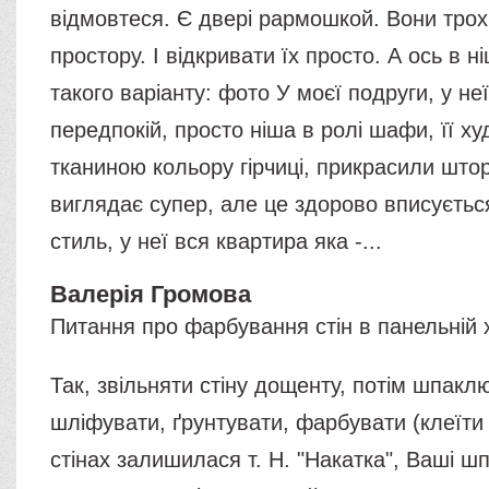
відмовтеся. Є двері рармошкой. Вони тро
простору. І відкривати їх просто. А ось в 
такого варіанту: фото У моєї подруги, у не
передпокій, просто ніша в ролі шафи, її х
тканиною кольору гірчиці, прикрасили што
виглядає супер, але це здорово вписуєтьс
стиль, у неї вся квартира яка -...
Валерія Громова
Питання про фарбування стін в панельній 
Так, звільняти стіну дощенту, потім шпакл
шліфувати, ґрунтувати, фарбувати (клеїти
стінах залишилася т. Н. "Накатка", Ваші ш