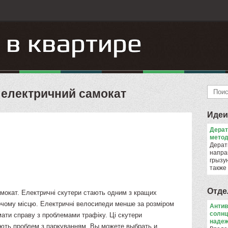
 електричний самокат
Идеи
Дера
метод
Дерат
напра
грызун
также
Отде
мокат. Електричні скутери стають одним з кращих
очому місцю. Електричні велосипеди менше за розміром
Антив
солнц
 мати справу з проблемами трафіку. Ці скутери
надеж
ають проблем з паркуванням. Вы можете выбрать и