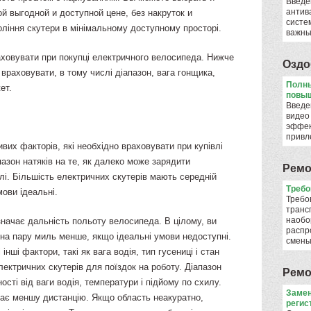
Введе
антив
й выгодной и доступной цене, без накруток и
систе
оління скутери в мінімальному доступному просторі.
важны
раховувати при покупці електричного велосипеда. Нижче
Оздо
 враховувати, в тому числі діапазон, вага гонщика,
Полны
ет.
повыш
Введе
видео
эффек
привл
их факторів, які необхідно враховувати при купівлі
пазон натяків на те, як далеко може зарядити
Ремо
лі. Більшість електричних скутерів мають середній
​Треб
мови ідеальні.
Требо
транс
наобо
начає дальність польоту велосипеда. В цілому, ви
распр
 на пару миль менше, якщо ідеальні умови недоступні.
смен
нші фактори, такі як вага водія, тип гусениці і стан
ектричних скутерів для поїздок на роботу. Діапазон
Ремо
сті від ваги водія, температури і підйому по схилу.
Замен
має меншу дистанцію. Якщо область неакуратно,
регис