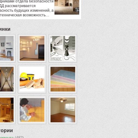
дниками отдела безопасности
ДД рассматривается
асность будущих изменений, а
 техническая возможность…
инки
гории
ремонта
(482)