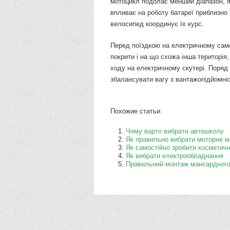
мотоцикл подолає менший діапазон, я
впливає на роботу батареї приблизно 
велосипед координує їх курс.
Перед поїздкою на електричному само
покрити і на що схожа інша територія
ходу на електричному скутері. Поряд
збалансувати вагу з вантажопідйомні
Похожие статьи:
​Чому варто вибрати автошколу
Як правильно вибрати моторне 
Як самостійно зробити косметич
​Як вибрати електрообладнання
Правильний монтаж мансардного