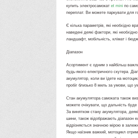
купить электросамокат
et mini
по само
переплат. Ви можете паркувати для г
Є кілька параметрів, які необхідно в
наведені деякі фактори, які необхідно
ландшафт, мобільність, клімат і бюдж
Діапазон
Асортимент є одним з найбільш важлив
будь-якого електричного скутера. Діа
акумулятор, коли ви їдете на мотоцик
пробіг близько 8 миль за умови, що у
Стан акумулятора самоката також виз
можете очікувати, що дальність буде
За винятком стану акумулятора, деякі і
шини, також відображають діапазон ел
відрізняється значною мірою в залежно
Якщо наїзник важкий, мотоцикл отри