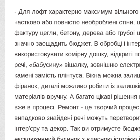
- Для лофт характерно максимум вільного 
частково або повністю необроблені стіни, 
фактуру цегли, бетону, дерева або грубої 
значно заощадить бюджет. В обробці і інте
використовувати комірну дошку, відкриті п
речі, «бабусину» вішалку, зовнішню електр
камені замість плінтуса. Вікна можна залиш
фіранок, деталі можливо робити із залишків
матеріалів вручну. А багато цікаві рішенн
вже в процесі. Ремонт - це творчий процес, 
випадково знайдені речі можуть перетвор
інтер'єру та декор. Так ви отримуєте бюд
ексклюзивний будинок з власною історією 