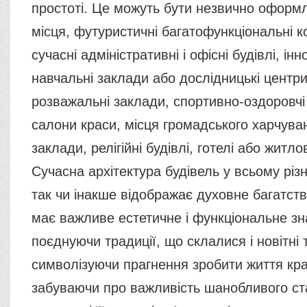
простоті. Це можуть бути незвично оформл
місця, футуристичні багатофункціональні 
сучасні адміністративні і офісні будівлі, інн
навчальні заклади або дослідницькі центри
розважальні заклади, спортивно-оздоровчі
салони краси, місця громадського харчуван
заклади, релігійні будівлі, готелі або житло
Сучасна архітектура будівель у всьому різн
так чи інакше відображає духовне багатств
має важливе естетичне і функціональне зн
поєднуючи традиції, що склалися і новітні т
символізуючи прагнення зробити життя кр
забуваючи про важливість шанобливого с