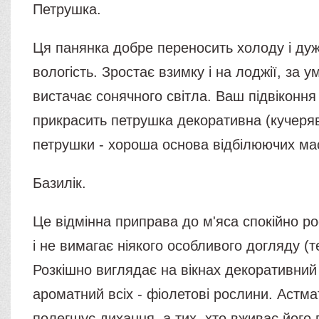
Петрушка.
Ця панянка добре переносить холоду і ду
вологість. Зростає взимку і на лоджії, за у
вистачає сонячного світла. Ваш підвіконн
прикрасить петрушка декоративна (кучерява
петрушки - хороша основа відбілюючих ма
Базилік.
Це відмінна приправа до м'яса спокійно рос
і не вимагає ніякого особливого догляду (
Розкішно виглядає на вікнах декоративний 
ароматний всіх - фіолетові рослини. Астма
полегшує дихання, а тих, хто вживає його 