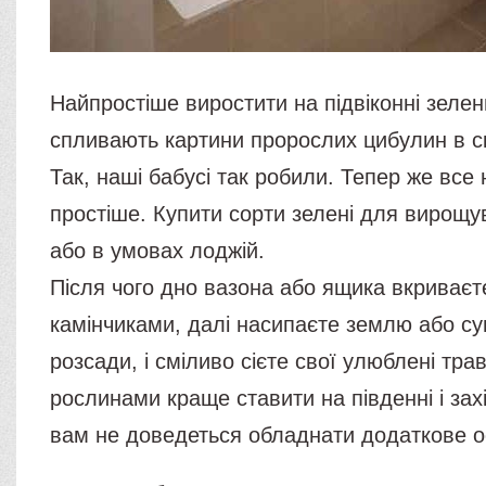
Найпростіше виростити на підвіконні зелен
спливають картини пророслих цибулин в с
Так, наші бабусі так робили. Тепер же все
простіше. Купити сорти зелені для вирощу
або в умовах лоджій.
Після чого дно вазона або ящика вкриваєт
камінчиками, далі насипаєте землю або с
розсади, і сміливо сієте свої улюблені трав
рослинами краще ставити на південні і захі
вам не доведеться обладнати додаткове о