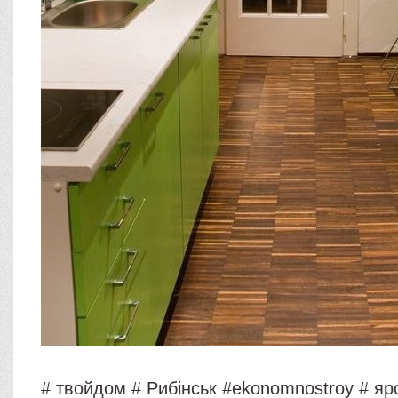
# твойдом # Рибінськ #ekonomnostroy # яр