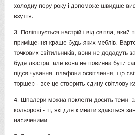
холодну пору року і допоможе швидше ви
взуття.
3. Поліпшується настрій і від світла, який
приміщення краще будь-яких меблів. Варт
точкових світильників, вони не додадуть з
буде люстра, але вона не повинна бути са
підсвічування, плафони освітлення, що сві
торшер - все це створить єдину світлову к
4. Шпалери можна поклеїти досить темні а
кольорові - ті, які для кімнати здаються за
насиченими.