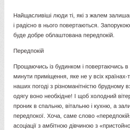
Найщасливіші люди ті, які з жалем залиша
і радісно в нього повертаються. Запоруко
буде добре облаштована передпокій.
Передпокій
Прощаючись із будинком і повертаючись в н
минути приміщення, яке не у всіх країнах-то
наших погоді з різноманітністю брудному вз
одягу воно необхідне! І щоб холодний віте
проник в спальню, вітальню і кухню, а за
передпокої. Хоча, саме слово «передпокій
асоціації з амбітною дівчиною з «пристойної 