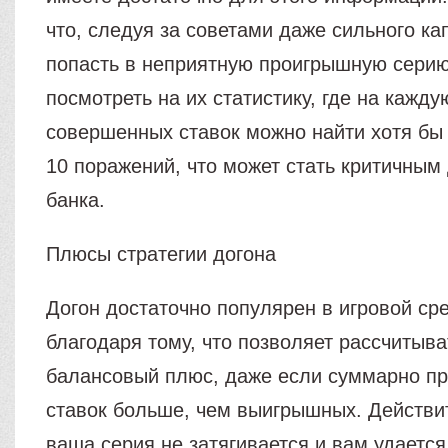
что, следуя за советами даже сильного ка
попасть в неприятную проигрышную серию
посмотреть на их статистику, где на кажду
совершенных ставок можно найти хотя бы 
10 поражений, что может стать критичным
банка.
Плюсы стратегии догона
Догон достаточно популярен в игровой ср
благодаря тому, что позволяет рассчитыва
балансовый плюс, даже если суммарно п
ставок больше, чем выигрышных. Действи
ваша серия не затягивается и вам удаетс