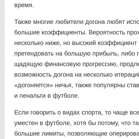
время.
Также многие любители догона любят исп
большие коэффициенты. Вероятность прох
несколько ниже, но высокий коэффициент
претендовать на большую прибыль, либо 
щадящую финансовую прогрессию, продл
возможность догона на несколько итераци
«догоняется» ничья, также популярны ста
и пенальти в футболе.
Если говорить о видах спорта, то чаще все
уместен в футболе, хотя бы потому, что т
большие лимиты, позволяющие опериров