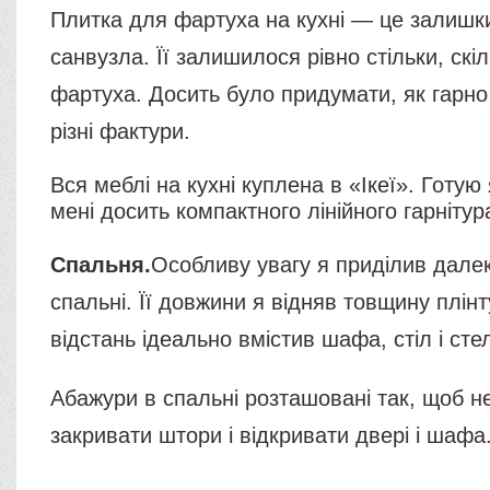
Плитка для фартуха на кухні — це залишк
санвузла. Її залишилося рівно стільки, скі
фартуха. Досить було придумати, як гарно
різні фактури.
Вся меблі на кухні куплена в «Ікеї». Готую
мені досить компактного лінійного гарнітур
Спальня.
Особливу увагу я приділив далекі
спальні. Її довжини я відняв товщину плінт
відстань ідеально вмістив шафа, стіл і сте
Абажури в спальні розташовані так, щоб н
закривати штори і відкривати двері і шафа