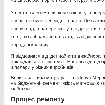
на шпалерах Inspire Pablo з «Леруа Мерло
З підготовленим списком я йшов у ті гіпер
наявності були необхідні товари. Це важли
наприклад, шпалери можуть відрізнятися з
того, що зображено на сайті,з-завідмінності
передачі кольору.
Я відмовився від ідеї найняти дизайнера,
покладався на свій смак. Наприклад, піді
шпалери у різних виробників
Велика частина матрацу — з «Леруа Мерл
на бюджетний сегмент, якість матеріалів з
майстрів
Процес ремонту