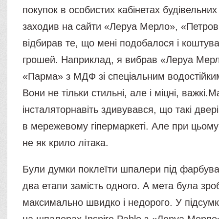
покупок в особистих кабінетах будівельних 
заходив на сайти «Леруа Мерло», «Петрович
відбирав те, що мені подобалося і коштув
грошей. Наприклад, я вибрав «Леруа Мерл
«Парма» з МДФ зі спеціальним водостійки
Вони не тільки стильні, але і міцні, важкі.
інсталяторнавіть здивувався, що такі двер
в мережевому гіпермаркеті. Але при цьом
не як крило літака.
Були думки поклеїти шпалери під фарбува
два етапи замість одного. А мета була зро
максимально швидко і недорого. У підсумк