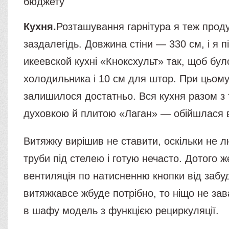
бюджету
Кухня.
Розташування гарнітура я теж прод
заздалегідь. Довжина стіни — 330 см, і я п
икеевской кухні «Кноксхульт» так, щоб бул
холодильника і 10 см для штор. При цьому
залишилося достатньо. Вся кухня разом з
духовкою й плитою «Лаган» — обійшлася в
Витяжку вирішив не ставити, оскільки не л
труби під стелею і готую нечасто. Дотого 
вентиляція по натисненню кнопки від забу
витяжкавсе жбуде потрібно, то ніщо не за
в шафу модель з функцією рециркуляції.