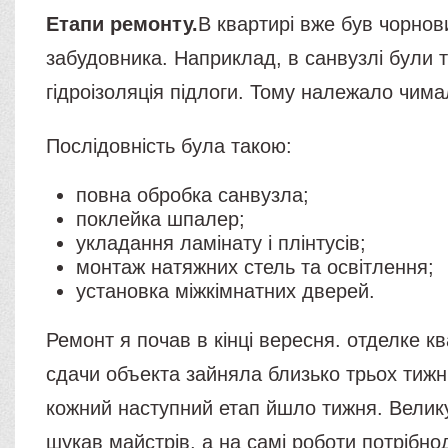
Етапи ремонту.
В квартирі вже був чорнов
забудовника. Наприклад, в санвузлі були ті
гідроізоляція підлоги. Тому належало чима
Послідовність була такою:
повна обробка санвузла;
поклейка шпалер;
укладання ламінату і плінтусів;
монтаж натяжних стель та освітлення;
установка міжкімнатних дверей.
Ремонт я почав в кінці вересня. отделке к
сдачи объекта зайняла близько трьох тижні
кожний наступний етап йшло тижня. Велику
шукав майстрів, а на самі роботи потрібно