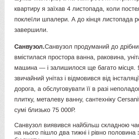
квартиру я заїхав 4 листопада, коли посте
поклеїли шпалери. А до кінця листопада 
завершили.
Санвузол.
Санвузол продуманий до дрібни
вмістилася простора ванна, раковина, уніт
машина — і залишилося ще багато місця. 
звичайний унітаз і відмовився від інсталяці
дорога, а обслуговувати її в разі неполад
плитку, металеву ванну, сантехніку Cersani
сумі близько 75 000Р.
Санвузол виявився найбільш складною ча
на нього пішло два тижні і рівно половина 