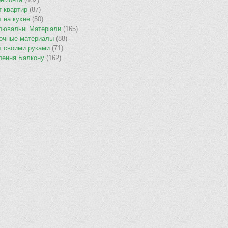
т квартир
(87)
т на кухне
(50)
лювальнi Матерiали
(165)
очные материалы
(88)
т своими руками
(71)
лення Балкону
(162)