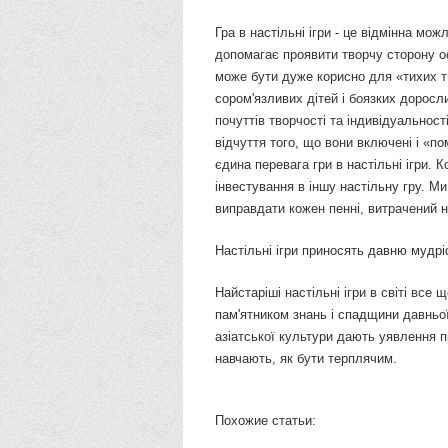
Гра в настільні ігри - це відмінна мо
допомагає проявити творчу сторону о
може бути дуже корисно для «тихих ти
сором'язливих дітей і боязких доросл
почуттів творчості та індивідуальност
відчуття того, що вони включені і «пом
єдина перевага гри в настільні ігри. 
інвестування в іншу настільну гру. Ми
виправдати кожен пенні, витрачений н
Настільні ігри приносять давню мудрі
Найстаріші настільні ігри в світі все 
пам'ятником знань і спадщини давньої
азіатської культури дають уявлення п
навчають, як бути терплячим.
Похожие статьи: