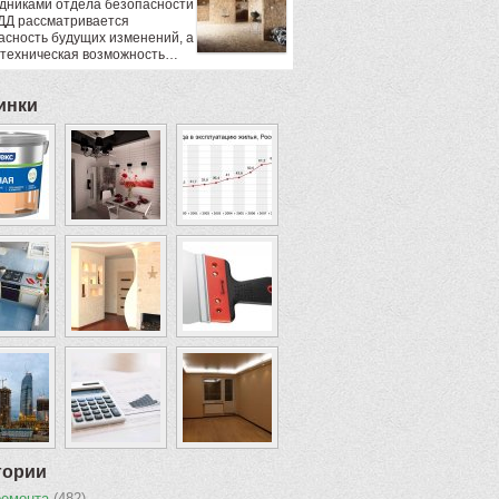
дниками отдела безопасности
ДД рассматривается
асность будущих изменений, а
 техническая возможность…
инки
гории
ремонта
(482)