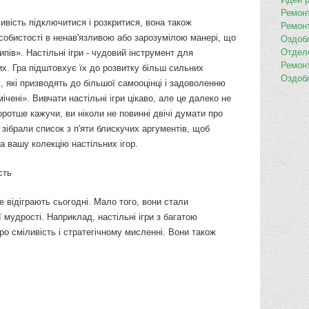
Ремон
жливість підключитися і розкритися, вона також
Ремон
собистості в ненав'язливою або зарозумілою манері, що
Оздоб
Отдел
пів». Настільні ігри - чудовий інструмент для
Ремон
их. Гра підштовхує їх до розвитку більш сильних
Оздоб
і, які призводять до більшої самооцінці і задоволенню
ічені». Вивчати настільні ігри цікаво, але це далеко не
Коротше кажучи, ви ніколи не повинні двічі думати про
 зібрали список з п'яти блискучих аргументів, щоб
а вашу колекцію настільних ігор.
сть
ще відіграють сьогодні. Мало того, вони стали
 мудрості. Наприклад, настільні ігри з багатою
ро сміливість і стратегічному мисленні. Вони також