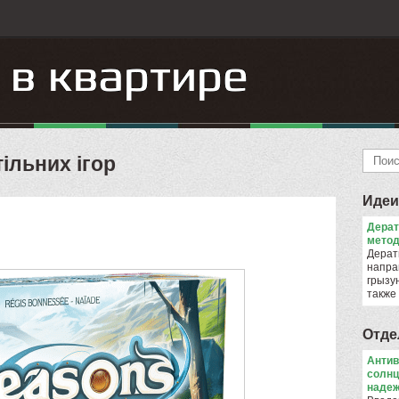
ільних ігор
Идеи
Дера
метод
Дерат
напра
грызун
также
Отде
Антив
солнц
надеж