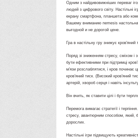
Одним з найдивовижніших переваг ігор 
людей з цифрового світу. Настільні іг
екрану смартфона, планшета або комп'
Вашему вниманию nemesis настольная
выгодной и не дорогой цене.
Гра в настільну гру знижує кров'яний 
Поряд зі зниженням стресу, сміхом і 
бути ефективними при підтримці кров
м'язи розслаблятися, і кров починає 
кров'яний тиск. (Високий кров'яний т
артерій, хвороб серця і навіть інсульту
Він вчить, як ставити цілі і бути терп
Перемога вимагає стратегії і терпіння
стресу, авантюрним способом, який, б
дорослих.
Настільні ігри підвищують креативніст