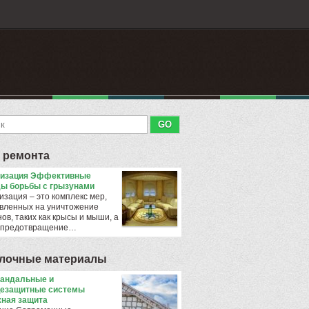
 ремонта
тизация Эффективные
ы борьбы с грызунами
изация – это комплекс мер,
вленных на уничтожение
ов, таких как крысы и мыши, а
 предотвращение…
лочные материалы
андальные и
езащитные системы
ная защита