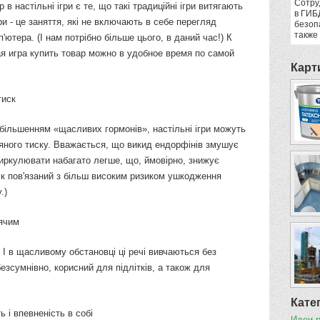
Сотру
в настільні ігри є те, що такі традиційні ігри витягають
в ГИБ
ри - це заняття, які не включають в себе перегляд
безоп
также
ютера. (І нам потрібно більше цього, в даний час!) К
 игра купить товар можно в удобное время по самой
Карт
тиск
збільшенням «щасливих гормонів», настільні ігри можуть
'яного тиску. Вважається, що викид ендорфінів змушує
циркулювати набагато легше, що, ймовірно, знижує
иск пов'язаний з більш високим ризиком ушкодження
.)
лячим
. І в щасливому обстановці ці речі вивчаються без
езсумнівно, корисний для підлітків, а також для
Кате
ь і впевненість в собі
Идеи 