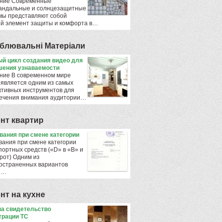
ние Современные
андальные и солнцезащитные
мы представляют собой
й элемент защиты и комфорта в…
блювальнi Матерiали
й цикл создания видео для
ения узнаваемости
ние В современном мире
 является одним из самых
тивных инструментов для
ечения внимания аудитории…
нт квартир
ования при смене категории
вания при смене категории
портных средств («D» в «B» и
рот) Одним из
остраненных вариантов
ы…
нт на кухне
а свидетельство
трации ТС