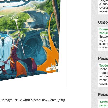
Введе
антив
систе
важны
Оздо
Полны
повыш
Введе
видео
эффек
привл
Ремо
​Треб
Требо
транс
наобо
распр
смен
Ремо
нагадує, як це жити в реальному світі (вид)
Замен
регис