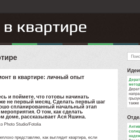
ртире
Идеи
онт в квартире: личный опыт
Дера
метод
Дерат
напра
ь и поймете, что готовы начинать
грызун
уже не первый месяц. Сделать первый шаг
также
орошо спланированный начальный этап
 мероприятия. О том, как сделать
м доме, рассказывает Ася Яшина.
Отде
o Photo Studio/Fotolia
Антив
солнц
надеж
еплохо представляю, как выглядит квартира, если