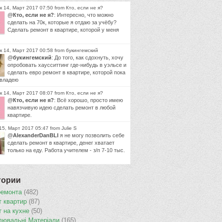
 14, Март 2017 07:50 from Кто, если не я?
@
Кто, если не я?
: Интересно, что можно
сделать на 70к, которые я отдаю за учёбу?
Сделать ремонт в квартире, которой у меня
к 14, Март 2017 00:58 from букингемский
@
букингемский
: До того, как сдохнуть, хочу
опробовать хаусситтинг где-нибудь в уэльсе и
сделать евро ремонт в квартире, которой пока
 владею
 14, Март 2017 08:07 from Кто, если не я?
@
Кто, если не я?
: Всё хорошо, просто имею
навязчивую идею сделать ремонт в любой
квартире.
5, Март 2017 05:47 from Julie S
@
AlexanderDanBLI
я не могу позволить себе
сделать ремонт в квартире, денег хватает
только на еду. Работа учителем - з/п 7-10 тыс.
гории
ремонта
(482)
т квартир
(87)
т на кухне
(50)
лювальнi Матерiали
(165)