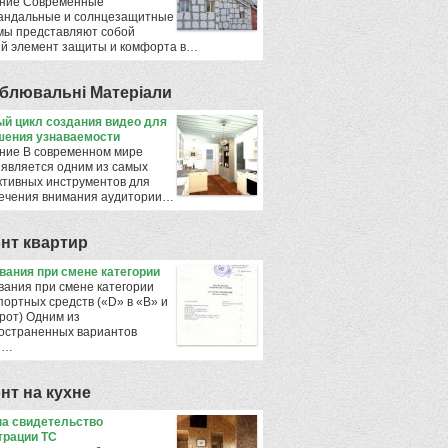
ние Современные
андальные и солнцезащитные
мы представляют собой
й элемент защиты и комфорта в…
блювальнi Матерiали
й цикл создания видео для
ения узнаваемости
ние В современном мире
 является одним из самых
тивных инструментов для
ечения внимания аудитории…
нт квартир
ования при смене категории
вания при смене категории
портных средств («D» в «B» и
рот) Одним из
остраненных вариантов
ы…
нт на кухне
а свидетельство
трации ТС