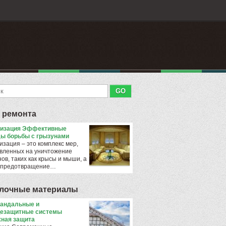
 ремонта
тизация Эффективные
ы борьбы с грызунами
изация – это комплекс мер,
вленных на уничтожение
ов, таких как крысы и мыши, а
 предотвращение…
лочные материалы
андальные и
езащитные системы
ная защита