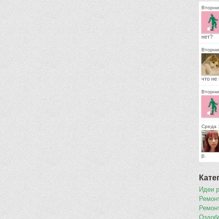
Вторник
нет?
Вторни
что не
Вторник
Среда 1
р.
Кате
Идеи 
Ремон
Ремон
Оздоб