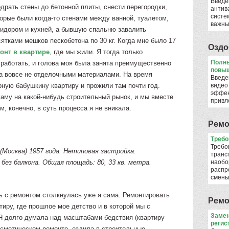
Введе
драть стены до бетонной плиты, снести перегородки,
антив
систе
орые были когда-то стенами между ванной, туалетом,
важны
ридором и кухней, а бывшую спальню завалить
ятками мешков пескобетона по 30 кг. Когда мне было 17
Оздо
онт в квартире
, где мы жили. Я тогда только
Полны
 работать, и голова моя была занята преимущественно
повыш
а вовсе не отделочными материалами. На время
Введе
рную бабушкину квартиру и прожили там почти год.
видео
эффек
аму на какой-нибудь строительный рынок, и мы вместе
привл
, конечно, в суть процесса я не вникала.
Ремо
​Треб
Требо
Москва) 1957 года. Нетиповая застройка.
транс
без балкона. Общая площадь: 80, 33 кв. метра.
наобо
распр
смен
рь с ремонтом столкнулась уже я сама. Ремонтировать
Ремо
иру, где прошлое мое детство и в которой мы с
Замен
Я долго думала над масштабами бедствия (квартиру
регис
осметическом ремонте, ездила в строительные