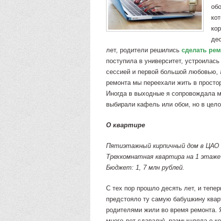
обо
кот
ко
дес
лет, родители решились
сделать рем
поступила в университет, устроилась
сессией и первой большой любовью, 
ремонта мы переехали жить в просто
Иногда в выходные я сопровождала м
выбирали кафель или обои, но в целом
О квартире
Пятиэтажный кирпичный дом в ЦАО (
Трехкомнатная квартира на 1 этаже 
Бюджет: 1, 7 млн рублей.
С тех пор прошло десять лет, и тепе
предстояло ту самую бабушкину кварт
родителями жили во время ремонта. 
много лет сдавали), размышляла о к