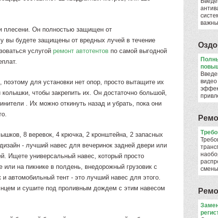
Введе
антив
систе
важны
 и плесени. Он полностью защищен от
у вы будете защищены от вредных лучей в течение
Оздо
ьзоваться услугой
ремонт автотентов
по самой выгодной
Полны
еплат.
повыш
Введе
видео
 поэтому для установки нет опор, просто вытащите их
эффек
 колышки, чтобы закрепить их. Он достаточно большой,
привл
инители . Их можно откинуть назад и убрать, пока они
то.
Ремо
​Треб
ышков, 8 веревок, 4 крючка, 2 кронштейна, 2 запасных
Требо
дизайн - лучший навес для вечеринок задней двери или
транс
наобо
й. Ищете универсальный навес, который просто
распр
е или на пикнике в полдень, внедорожный грузовик с
смен
и автомобильный тент - это лучший навес для этого.
лнцем и сушите под проливным дождем с этим навесом
Ремо
Замен
регис