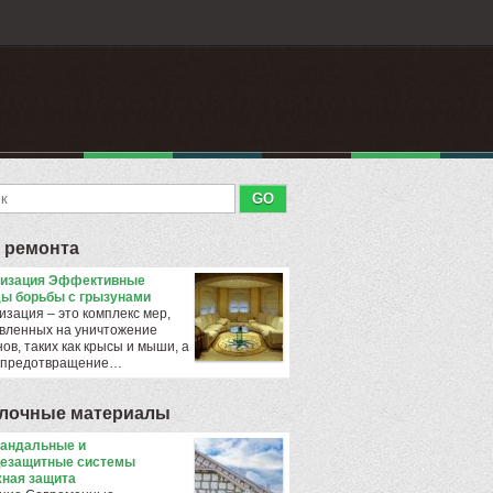
 ремонта
тизация Эффективные
ы борьбы с грызунами
изация – это комплекс мер,
вленных на уничтожение
ов, таких как крысы и мыши, а
 предотвращение…
лочные материалы
андальные и
езащитные системы
ная защита