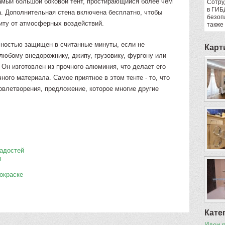
амый большой боковой тент, простирающийся более чем
Сотру
в ГИБ
а. Дополнительная стена включена бесплатно, чтобы
безоп
иту от атмосферных воздействий.
также
олностью защищен в считанные минуты, если не
Карт
любому внедорожнику, джипу, грузовику, фургону или
! Он изготовлен из прочного алюминия, что делает его
ного материала. Самое приятное в этом тенте - то, что
овлетворения, предложение, которое многие другие
адостей
ы
покраске
Кате
Идеи 