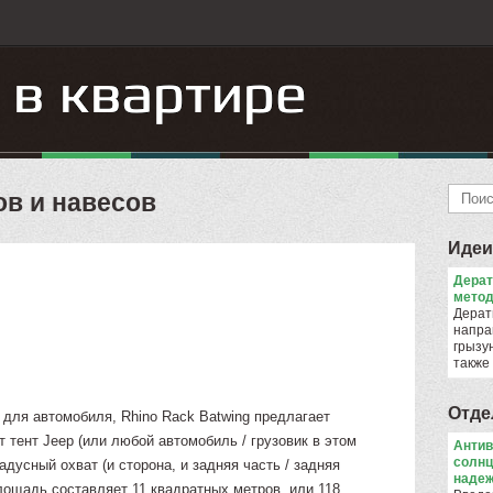
ов и навесов
Идеи
Дера
метод
Дерат
напра
грызун
также
Отде
для автомобиля, Rhino Rack Batwing предлагает
т тент Jeep (или любой автомобиль / грузовик в этом
Антив
солнц
дусный охват (и сторона, и задняя часть / задняя
надеж
лощадь составляет 11 квадратных метров, или 118