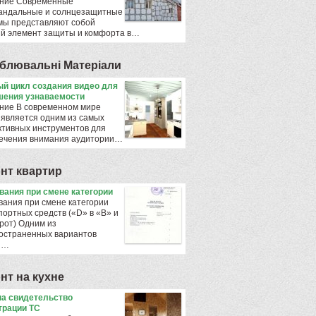
ние Современные
андальные и солнцезащитные
мы представляют собой
й элемент защиты и комфорта в…
блювальнi Матерiали
й цикл создания видео для
ения узнаваемости
ние В современном мире
 является одним из самых
тивных инструментов для
ечения внимания аудитории…
нт квартир
ования при смене категории
вания при смене категории
портных средств («D» в «B» и
рот) Одним из
остраненных вариантов
ы…
нт на кухне
а свидетельство
трации ТС