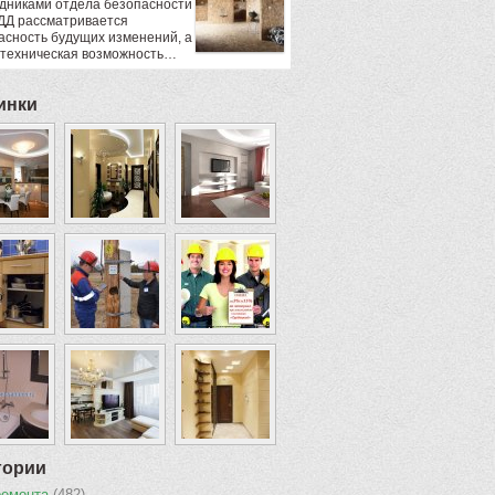
дниками отдела безопасности
ДД рассматривается
асность будущих изменений, а
 техническая возможность…
инки
гории
ремонта
(482)