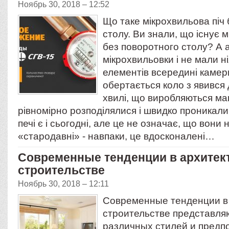
Ноябрь 30, 2018 – 12:52
Що таке мікрохвильова піч
столу. Ви знали, що існує м
без поворотного столу? А 
мікрохвильовки і не мали н
елементів всередині камер
обертається коло з явився 
хвилі, що виробляються ма
рівномірно розподілялися і швидко проникали 
печі є і сьогодні, але це не означає, що вони 
«стародавні» - навпаки, це вдосконалені…
​Современные тенденции в архитек
строительстве
Ноябрь 30, 2018 – 12:11
Современные тенденции в 
строительстве представл
различных стилей и предп