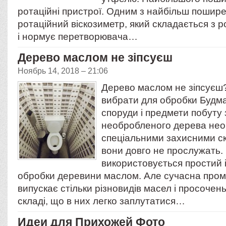
ротаційні пристрої. Одним з найбільш пошире
ротаційний віскозиметр, який складається з р
і нормує перетворювача…
Дерево маслом не зіпсуєш
Ноябрь 14, 2018 – 21:06
Дерево маслом не зіпсуєш
вибрати для обробки Будма
споруди і предмети побуту
необробленого дерева нео
спеціальними захисними с
вони довго не прослужать. 
використовується простий і
обробки деревини маслом. Але сучасна пром
випускає стільки різновидів масел і просочен
складі, що в них легко заплутатися…
Идеи для Прихожей Фото