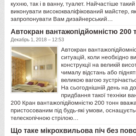
кухню, так і в ванну, туалет. Найчастіше так
виконувати висококваліфікований майстер, я
запропонувати Вам дизайнерський…
Автокран вантажопідйомністю 200 
Декабрь 1, 2018 – 12:53
Автокран вантажопідйомніс
ситуацій, коли необхідно 
конструкції на великій висот
чималу відстань або піднят
великою вагою зустрічаєтьс
На сьогоднішній день на д
придбання такої техніки в
200 Кран вантажопідйомністю 200 тонн вваж
пристосованим під будь-які умови, оснащуєть
телескопічною стрілою…
​Що таке мікрохвильова піч без пов