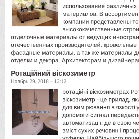
использование различных
материалов. В ассортимен
компании представлены то
высококачественные стро
отделочные материалы от ведущих иностра
отечественных производителей: кровельные
фасадные материалы, а так же материалы д
отделки и декора. Архитекторам и дизайнер
Ротаційний віскозиметр
Ноябрь 29, 2018 – 13:12
ротаційні віскозиметрах Ро
віскозиметр - це прилад, я
для вимірювання в язкості 
допомоги сигнал передаєть
автоматизації, де в свою ч
вміст сухих речовин і проц
утфелю. Найбільшого пош