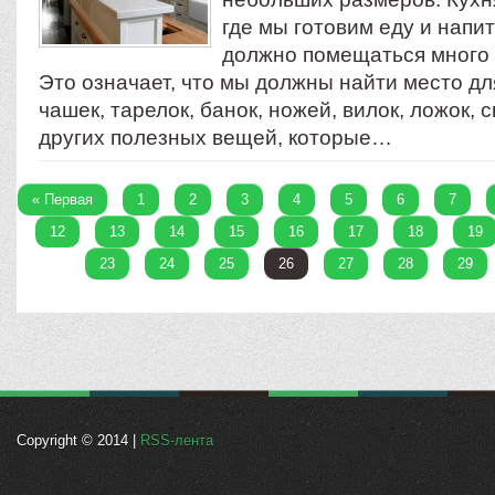
где мы готовим еду и напит
должно помещаться много 
Это означает, что мы должны найти место дл
чашек, тарелок, банок, ножей, вилок, ложок, 
других полезных вещей, которые…
« Первая
1
2
3
4
5
6
7
12
13
14
15
16
17
18
19
23
24
25
26
27
28
29
Copyright © 2014 |
RSS-лента