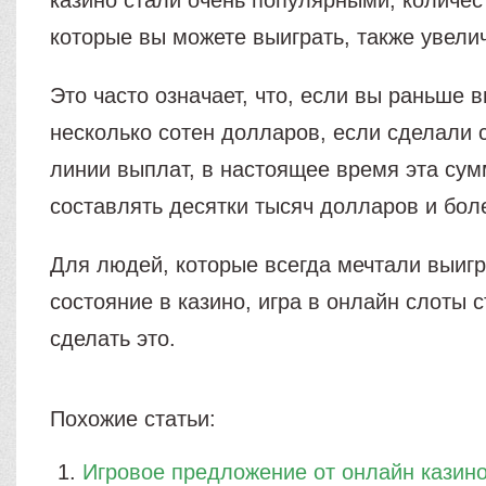
казино стали очень популярными, количес
которые вы можете выиграть, также увели
Это часто означает, что, если вы раньше 
несколько сотен долларов, если сделали с
линии выплат, в настоящее время эта су
составлять десятки тысяч долларов и бол
Для людей, которые всегда мечтали выигр
состояние в казино, игра в онлайн слоты 
сделать это.
Похожие статьи:
Игровое предложение от онлайн казино