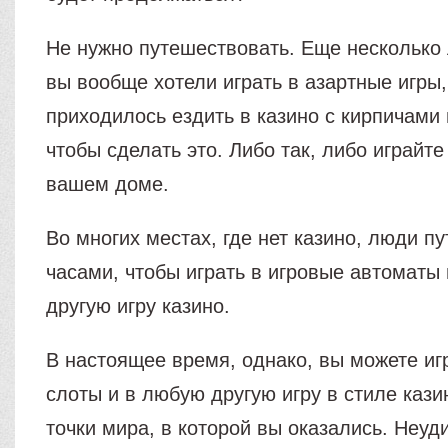
Не нужно путешествовать. Еще несколько 
вы вообще хотели играть в азартные игры
приходилось ездить в казино с кирпичами
чтобы сделать это. Либо так, либо играйте
вашем доме.
Во многих местах, где нет казино, люди п
часами, чтобы играть в игровые автоматы
другую игру казино.
В настоящее время, однако, вы можете иг
слоты и в любую другую игру в стиле кази
точки мира, в которой вы оказались. Неуд