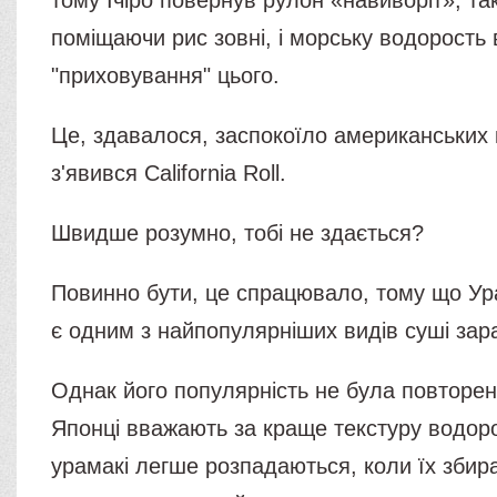
тому Ічіро повернув рулон «навиворіт»; т
поміщаючи рис зовні, і морську водорость 
"приховування" цього.
Це, здавалося, заспокоїло американських кл
з'явився California Roll.
Швидше розумно, тобі не здається?
Повинно бути, це спрацювало, тому що Ура
є одним з найпопулярніших видів суші зар
Однак його популярність не була повторена
Японці вважають за краще текстуру водоро
урамакі легше розпадаються, коли їх збир