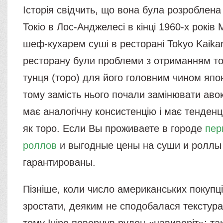
Історія свідчить, що вона була розроблен
Токіо в Лос-Анджелесі в кінці 1960-х років 
шеф-кухарем суші в ресторані Tokyo Kaikan
ресторану були проблеми з отриманням то
тунця (торо) для його головним чином япон
тому замість нього почали замінювати аво
має аналогічну консистенцію і має тенденці
як торо. Если Вы проживаете в городе
пер
роллов
и выгодные цены на суши и роллы
гарантированы.
Пізніше, коли число американських покупц
зростати, деяким не сподобалася текстура