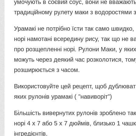
умочують в соєвий соус, вони не вважають
традиційному рулету маки з водоростями з
Урамакі не потрібно їсти так само швидко, 
норі намотані всередину рису, так що не в
про розщепленні норі. Рулони Маки, у яких 
можуть через деякий час розколотися, том
розширюється з часом.
Використовуйте цей рецепт, щоб дублювати
яких рулонів урамакі ( "навиворіт")
Більшість вивернутих рулонів зроблено та
норі 4 x 7 або 5 x 7 дюймів, близько 1 чашк
інгредієнтів.