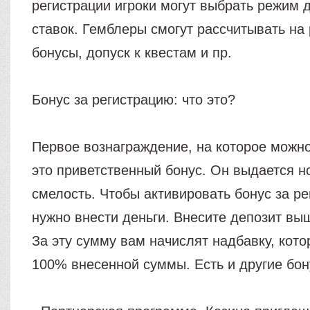
регистрации игроки могут выбрать режим
ставок. Гемблеры смогут рассчитывать на
бонусы, допуск к квестам и пр.
Бонус за регистрацию: что это?
Первое вознаграждение, на которое можно
это приветственный бонус. Он выдается н
смелость. Чтобы активировать бонус за р
нужно внести деньги. Внесите депозит вы
За эту сумму вам начислят надбавку, кото
100% внесенной суммы. Есть и другие бон