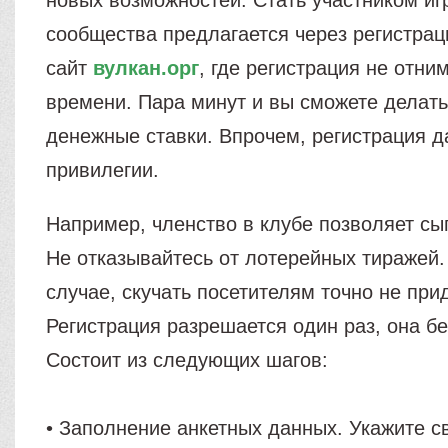
новых возможностей. Стать участником иг
сообщества предлагается через регистрац
сайт
вулкан.орг
, где регистрация не отни
времени. Пара минут и вы сможете делат
денежные ставки. Впрочем, регистрация д
привилегии.
Например, членство в клубе позволяет сыг
Не отказывайтесь от лотерейных тиражей
случае, скучать посетителям точно не при
Регистрация разрешается один раз, она б
Состоит из следующих шагов:
• Заполнение анкетных данных. Укажите с