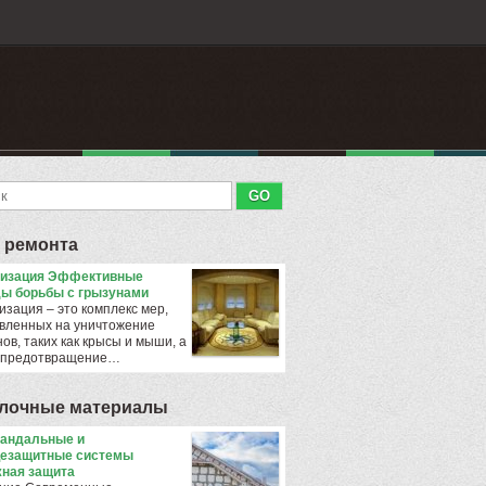
 ремонта
тизация Эффективные
ы борьбы с грызунами
изация – это комплекс мер,
вленных на уничтожение
ов, таких как крысы и мыши, а
 предотвращение…
лочные материалы
андальные и
езащитные системы
ная защита