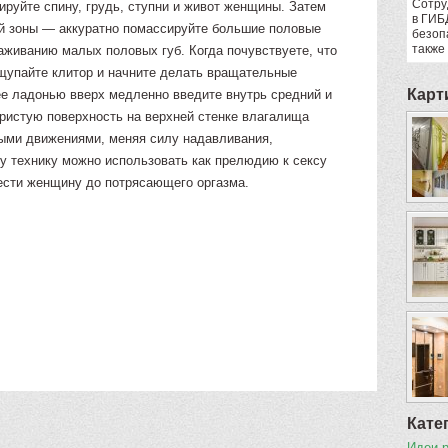
Сотру
руйте спину, грудь, ступни и живот женщины. Затем
в ГИБ
й зоны — аккуратно помассируйте большие половые
безоп
также
лаживанию малых половых губ. Когда почувствуете, что
щупайте клитор и начните делать вращательные
Карт
ее ладонью вверх медленно введите внутрь средний и
ристую поверхность на верхней стенке влагалища
овыми движениями, меняя силу надавливания,
ту технику можно использовать как прелюдию к сексу
ести женщину до потрясающего оргазма.
Кате
Идеи 