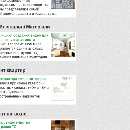
ние Современные
андальные и солнцезащитные
мы представляют собой
й элемент защиты и комфорта в…
блювальнi Матерiали
й цикл создания видео для
ения узнаваемости
ние В современном мире
 является одним из самых
тивных инструментов для
ечения внимания аудитории…
нт квартир
ования при смене категории
вания при смене категории
портных средств («D» в «B» и
рот) Одним из
остраненных вариантов
ы…
нт на кухне
а свидетельство
трации ТС