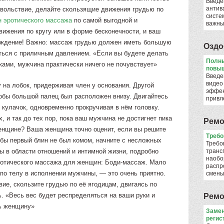
Введе
антив
вольствие, делайте скользящие движения грудью по
систе
н эротического массажа
по самой выгодной и
важны
вижения по кругу или в форме бесконечности, и ваш
аждение! Важно: массаж грудью должен иметь большую
Оздо
ться с приличным давлением. «Если вы будете делать
Полны
ами, мужчина практически ничего не почувствует»
повыш
Введе
видео
 на лобок, придерживая член у основания. Другой
эффек
тобы большой палец был расположен внизу. Двигайтесь
привл
е кулачок, одновременно прокручивая в нём головку.
, и так до тех пор, пока ваш мужчина не достигнет пика
Ремо
енщине? Ваша женщина точно оценит, если вы решите
​Треб
обы первый блин не был комом, начните с несложных
Требо
ты в области отношений и интимной жизни, подробно
транс
наобо
ротического массажа для женщин: Боди-массаж. Мало
распр
по телу в исполнении мужчины, — это очень приятно.
смен
ие, скользите грудью по её ягодицам, двигаясь по
. «Весь вес будет респределяться на ваши руки и
Ремо
ть женщину»
Замен
регис