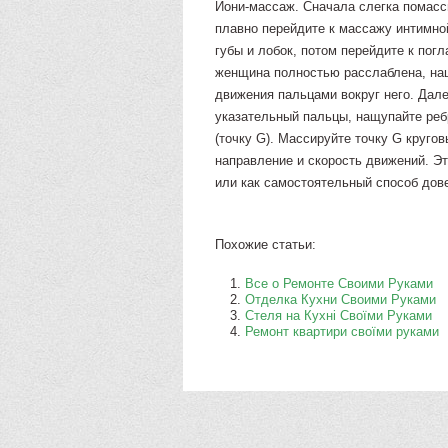
Йони-массаж. Сначала слегка помасси
плавно перейдите к массажу интимно
губы и лобок, потом перейдите к пог
женщина полностью расслаблена, на
движения пальцами вокруг него. Дал
указательный пальцы, нащупайте реб
(точку G). Массируйте точку G круг
направление и скорость движений. Э
или как самостоятельный способ дов
Похожие статьи:
Все о Ремонте Своими Руками
Отделка Кухни Своими Руками
Стеля на Кухні Своїми Руками
Ремонт квартири своїми руками