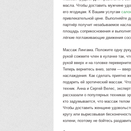
масла. Чтобы доставить мужчине удо
его ягодицам. К Вашим услугам
сало
привлекательной цене. Выполняйте д
партнёр получит незабываемое насл
площадь соприкосновения и выполня
лёгкие поглаживающие движения соск
Массаж Лингама. Положите одну руку
рукой сожмите член в кулачке так, ч
рукой вверх и на головке перевернит
Теперь вернитесь вниз, затем — вверх
наслаждения. Как сделать приятно ж
подарить ей эротический массаж. Чт
техник. Анна и Сергей Велес, экспер
рассказали о популярных техниках э
кто задумывается, что массаж телом 
Чтобы доставить женщине удовольств
кругу или вырисовывая бесконечность
колени, поэтому не бойтесь раздави