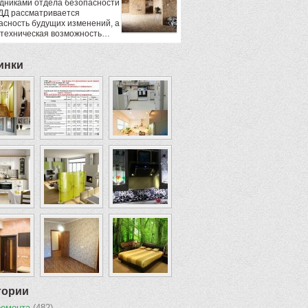
дниками отдела безопасности
ДД рассматривается
асность будущих изменений, а
 техническая возможность…
инки
гории
ремонта
(482)