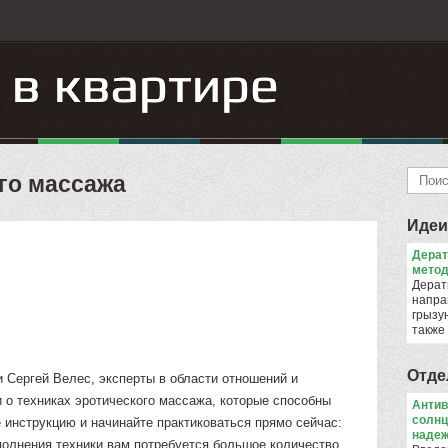
го массажа
Идеи
Дера
метод
Дерат
напра
грызун
также
Отде
 Сергей Велес, эксперты в области отношений и
 о техниках эротического массажа, которые способны
Антив
солнц
 инструкцию и начинайте практиковаться прямо сейчас:
надеж
олнения техники вам потребуется большое количество