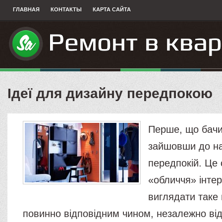
ГЛАВНАЯ
КОНТАКТЫ
КАРТА САЙТА
Ідеї ​​для дизайну передпокою
Перше, що бачит
зайшовши до на
передпокій. Це 
«обличчя» інтер'
виглядати таке
повинно відповідним чином, незалежно від 