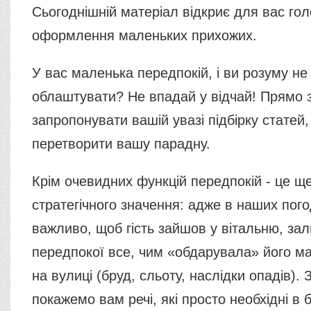
Сьогоднішній матеріал відкриє для вас гол
оформлення маленьких прихожих.
У вас маленька передпокій, і ви розуму не 
облаштувати? Не впадай у відчай! Прямо з
запропонувати вашій увазі підбірку статей
перетворити вашу парадну.
Крім очевидних функцій передпокій - це ще
стратегічного значення: адже в наших пог
важливо, щоб гість зайшов у вітальню, з
передпокої все, чим «обдарувала» його м
на вулиці (бруд, сльоту, наслідки опадів).
покажемо вам речі, які просто необхідні в 