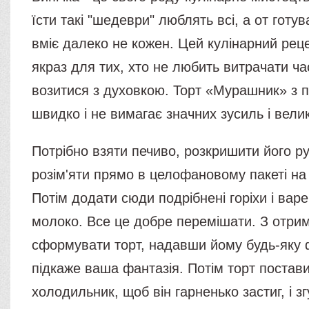
їсти такі "шедеври" люблять всі, а от готув
вміє далеко не кожен. Цей кулінарний рец
якраз для тих, хто не любить витрачати час
возитися з духовкою. Торт «Мурашник» з п
швидко і не вимагає значних зусиль і велико
Потрібно взяти печиво, розкришити його р
розім'яти прямо в целофановому пакеті на
Потім додати сюди подрібнені горіхи і вар
молоко. Все це добре перемішати. З отри
сформувати торт, надавши йому будь-яку 
підкаже ваша фантазія. Потім торт постави
холодильник, щоб він гарненько застиг, і 