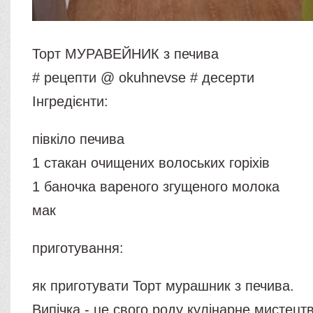
Торт МУРАВЕЙНИК з печива
# рецепти @ okuhnevse # десерти
Інгредієнти:
півкіло печива
1 стакан очищених волоських горіхів
1 баночка вареного згущеного молока
мак
приготування:
як приготувати Торт мурашник з печива.
Випічка - це свого роду кулінарне мистецт