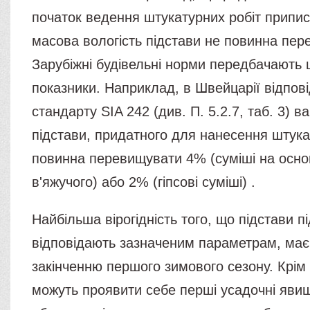
початок ведення штукатурних робіт припис
масова вологість підстави не повинна пе
Зарубіжні будівельні норми передбачають
показники. Наприклад, в Швейцарії відпов
стандарту SIA 242 (див. П. 5.2.7, таб. 3) в
підстави, придатного для нанесення штука
повинна перевищувати 4% (суміші на осно
в'яжучого) або 2% (гіпсові суміші) .
Найбільша вірогідність того, що підстави п
відповідають зазначеним параметрам, має
закінченню першого зимового сезону. Крім 
можуть проявити себе перші усадочні явищ