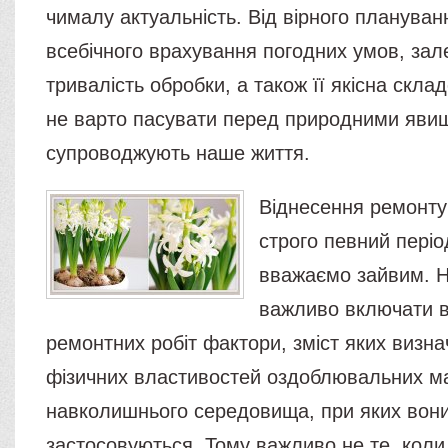
чималу актуальність. Від вірного плануванн
всебічного врахування погодних умов, зал
тривалість обробки, а також її якісна скла
не варто пасувати перед природними явищ
супроводжують наше життя.
Віднесення ремонту
строго певний періо
вважаємо зайвим. 
важливо включати 
ремонтних робіт фактори, зміст яких визн
фізичних властивостей оздоблювальних ма
навколишнього середовища, при яких вон
застосовуються. Тому важливо не те, коли,