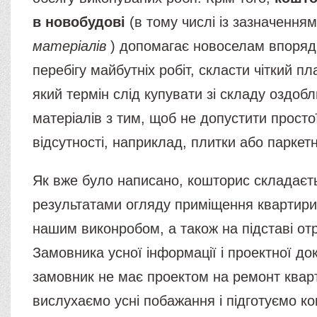
в новобудові
(в тому числі із зазначенням
матеріалів
) допомагає новоселам впоряд
перебігу майбутніх робіт, скласти чіткий пла
який термін слід купувати зі складу оздо
матеріалів з тим, щоб не допустити просто
відсутності, наприклад, плитки або паркет
Як вже було написано, кошторис складаєт
результатами огляду приміщення квартири
нашим виконробом, а також на підставі от
Замовника усної інформації і проектної до
замовник не має проектом на ремонт квар
вислухаємо усні побажання і підготуємо к