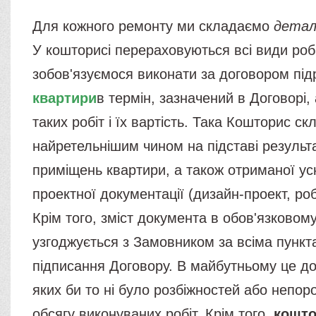
Для кожного ремонту ми складаємо
дета
У кошторисі перераховуються всі види робі
зобов'язуємося виконати за договором пі
квартири
в термін, зазначений в Договорі, 
таких робіт і їх вартість. Така Кошторис с
найретельнішим чином на підставі результа
приміщень квартири, а також отриманої усн
проектної документації (дизайн-проект, робо
Крім того, зміст документа в обов'язковом
узгоджується з Замовником за всіма пунк
підписання Договору. В майбутньому це д
яких би то ні було розбіжностей або непор
обсягу виконуваних робіт. Крім того,
кошто