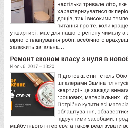
настільки тривале літо, як
характеризуватися як пері
дощів, так і високими тем
питання про те, коли кращ
у квартирі , має для нашого регіону чималу ак
вірного планування робіт, всебічного врахув
залежить загальна…
Ремонт економ класу з нуля в ново
Июль 6, 2017 – 18:20
Підготовка стін і стель Об
шпалерами Заміна плінтусі
квартирі - це завжди вима
грошових, матеріальних і ф
Потрібно купити всі матері
облаштування, обзавестися
підручними засобами, про
майбутнього інтер єру, а також реалізувати вс