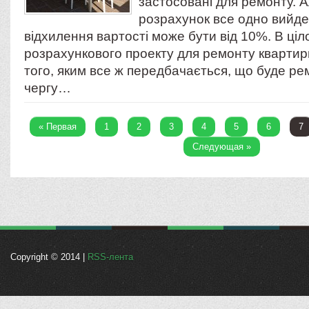
застосовані для ремонту. А
розрахунок все одно вийде 
відхилення вартості може бути від 10%. В ці
розрахункового проекту для ремонту квартир
того, яким все ж передбачається, що буде рем
чергу…
« Первая
1
2
3
4
5
6
7
Следующая »
Copyright © 2014 |
RSS-лента