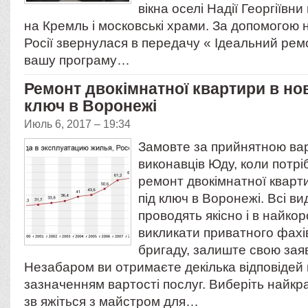
вікна оселі Надії Георгіївн
на Кремль і московські храми. За допомогою
Росії звернулася в передачу « Ідеальний рем
вашу програму…
Ремонт двокімнатної квартири в но
ключ в Воронежі
Июль 6, 2017 – 19:34
Замовте за прийнятною вар
виконавців Юду, коли потрі
ремонт двокімнатної кварт
під ключ в Воронежі. Всі ви
проводять якісно і в найко
викликати приватного фахі
бригаду, залиште свою заяв
Незабаром ви отримаєте декілька відповідей в
зазначенням вартості послуг. Виберіть найкра
зв яжіться з майстром для…