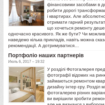
фінансовими засобами в до
робити дорогі трансформаці
і квартирах. Але абсолютно
отримати гарний результат.
що хочеться ремонту деше
одночасно красивого. Як же бути? Чи можлив
наведемо кілька прикладів, навіть можна сказ
рекомендації. А дотримуватися…
Портфоліо наших партнерів
Июль 6, 2017 – 19:32
У розділі Фотогалерея пре
фотографії відомих на рин
займаються ремонтом квар
дизайну інтер єру. Розділ м
фотогалерею різних варіан
ви вирішили зробити ремон
але не визначся з виборо