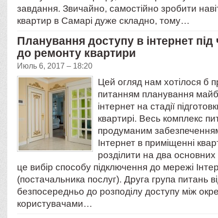
завдання. Звичайно, самостійно зробити нав
квартир в Самарі дуже складно, тому…
Планування доступу в інтернет під 
до ремонту квартири
Июль 6, 2017 – 18:20
Цей огляд нам хотілося б 
питанням планування майб
інтернет на стадії підготов
квартирі. Весь комплекс пи
продуманим забезпеченням
Інтернет в приміщенні ква
розділити на два основних
це вибір способу підключення до мережі Інте
(постачальника послуг). Друга група питань в
безпосередньо до розподілу доступу між ок
користувачами…