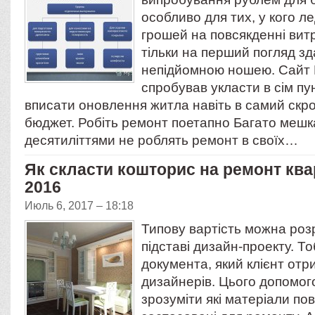
особливо для тих, у кого л
грошей на повсякденні витр
тільки на перший погляд з
непідйомною ношею. Сайт 
спробував укласти в сім пун
вписати оновлення житла навіть в самий скр
бюджет. Робіть ремонт поетапно Багато мешк
десятиліттями не роблять ремонт в своїх…
Як скласти кошторис на ремонт ква
2016
Июль 6, 2017 – 18:18
Типову вартість можна роз
підставі дизайн-проекту. То
документа, який клієнт отр
дизайнерів. Цього допомо
зрозуміти які матеріали по