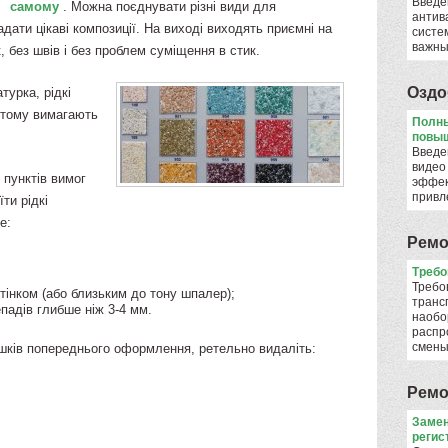
Введе
самому
. Можна поєднувати різні види для
антив
ати цікаві композиції. На виході виходять приємні на
систе
важны
, без швів і без проблем суміщення в стик.
Оздо
турка, рідкі
і тому вимагають
Полны
повыш
Введе
видео
 пунктів вимог
эффек
привл
ти рідкі
е:
Ремо
​Треб
Требо
дтінком (або близьким до тону шпалер);
транс
епадів глибше ніж 3-4 мм.
наобо
распр
смен
ишків попереднього оформлення, ретельно видаліть:
Ремо
Замен
регис