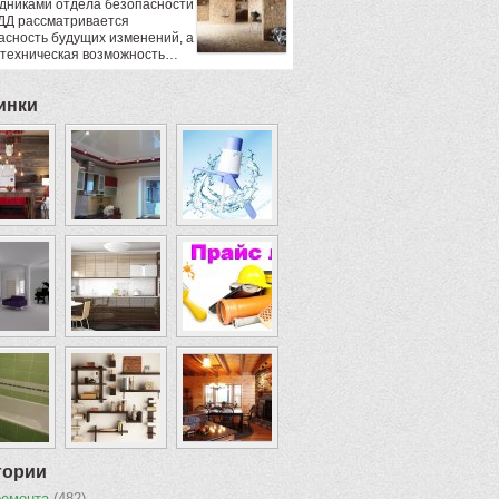
дниками отдела безопасности
ДД рассматривается
асность будущих изменений, а
 техническая возможность…
инки
гории
ремонта
(482)