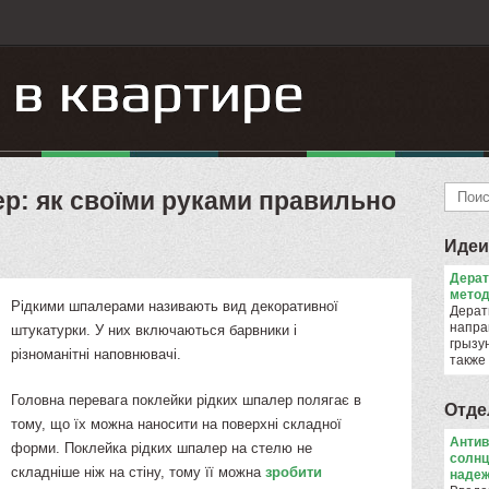
р: як своїми руками правильно
Идеи
Дера
метод
Рідкими шпалерами називають вид декоративної
Дерат
напра
штукатурки. У них включаються барвники і
грызун
різноманітні наповнювачі.
также
Головна перевага поклейки рідких шпалер полягає в
Отде
тому, що їх можна наносити на поверхні складної
Антив
форми. Поклейка рідких шпалер на стелю не
солнц
складніше ніж на стіну, тому її можна
зробити
надеж