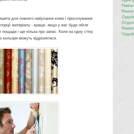
Ремон
Ремон
Оздоб
ишити для повного набухання клею і просочування
Отдел
порції матеріалу - краще, якщо у вас буде обсяг
Ремон
ї пощади і ще кілька про запас. Коли на одну стіну
Оздоб
то кольори можуть відрізнятися.