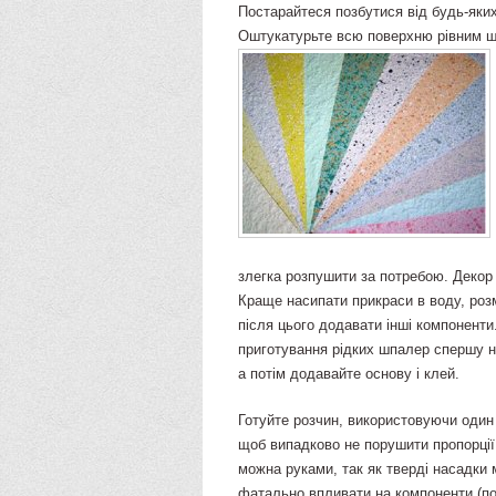
Постарайтеся позбутися від будь-яких
Оштукатурьте всю поверхню рівним шар
злегка розпушити за потребою. Декор
Краще насипати прикраси в воду, роз
після цього додавати інші компоненти
приготування рідких шпалер спершу н
а потім додавайте основу і клей.
Готуйте розчин, використовуючи один 
щоб випадково не порушити пропорції
можна руками, так як тверді насадки
фатально впливати на компоненти (по