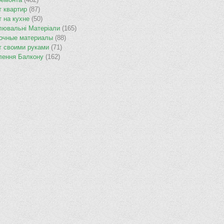
т квартир
(87)
т на кухне
(50)
лювальнi Матерiали
(165)
очные материалы
(88)
т своими руками
(71)
лення Балкону
(162)