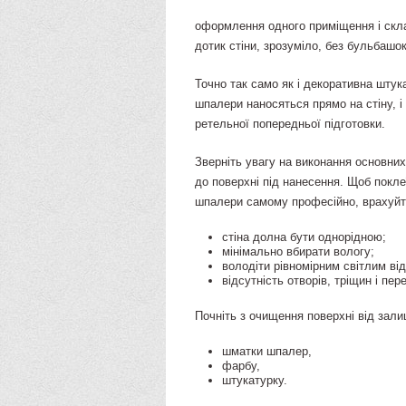
оформлення одного приміщення і склад
дотик стіни, зрозуміло, без бульбашок
Точно так само як і декоративна штука
шпалери наносяться прямо на стіну, 
ретельної попередньої підготовки.
Зверніть увагу на виконання основних
до поверхні під нанесення. Щоб поклеї
шпалери самому професійно, врахуйт
стіна долна бути однорідною;
мінімально вбирати вологу;
володіти рівномірним світлим ві
відсутність отворів, тріщин і пер
Почніть з очищення поверхні від зал
шматки шпалер,
фарбу,
штукатурку.