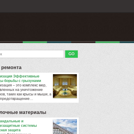
 ремонта
тизация Эффективные
ы борьбы с грызунами
изация – это комплекс мер,
вленных на уничтожение
ов, таких как крысы и мыши, а
 предотвращение…
лочные материалы
андальные и
езащитные системы
ная защита