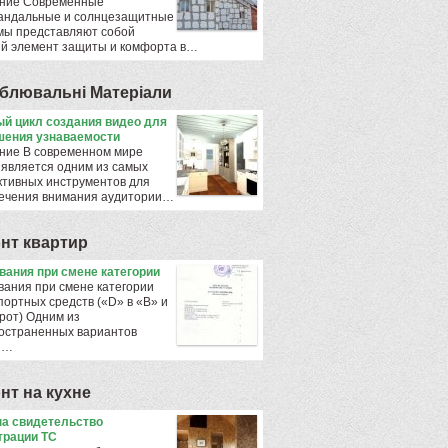
ние Современные
андальные и солнцезащитные
мы представляют собой
й элемент защиты и комфорта в…
блювальнi Матерiали
й цикл создания видео для
ения узнаваемости
ние В современном мире
 является одним из самых
тивных инструментов для
ечения внимания аудитории…
нт квартир
ования при смене категории
вания при смене категории
портных средств («D» в «B» и
рот) Одним из
остраненных вариантов
ы…
нт на кухне
а свидетельство
трации ТС