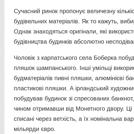
Сучасний ринок пропонує величезну кількіс
будівельних матеріалів. Як то кажуть, виби
Однак знаходяться оригінали, які викорис
будівництва будинків абсолютно несподіван
Чоловік з карпатського села Боберка побу
пляшок шампанського. Інші умільці викори
будматеріалів пивні пляшки, алюмінієві ба
пластикові пляшки. А ірландський художни
побудував будинок зі спресованих банкнот,
чином отримавши від Монетного двору. Ці
списані через ветхість, а їх номінальна вар
мільярди євро.