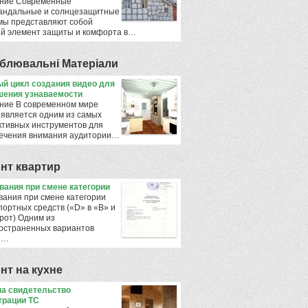
ние Современные
андальные и солнцезащитные
мы представляют собой
й элемент защиты и комфорта в…
блювальнi Матерiали
й цикл создания видео для
ения узнаваемости
ние В современном мире
 является одним из самых
тивных инструментов для
ечения внимания аудитории…
нт квартир
ования при смене категории
вания при смене категории
портных средств («D» в «B» и
рот) Одним из
остраненных вариантов
ы…
нт на кухне
а свидетельство
трации ТС