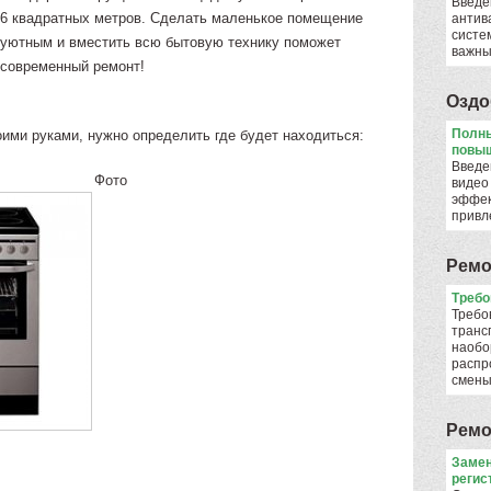
Введе
6 квадратных метров. Сделать маленькое помещение
антив
систе
уютным и вместить всю бытовую технику поможет
важны
современный ремонт!
Оздо
Полны
ими руками, нужно определить где будет находиться:
повыш
Введе
Фото
видео
эффек
привл
Ремо
​Треб
Требо
транс
наобо
распр
смен
Ремо
Замен
регис