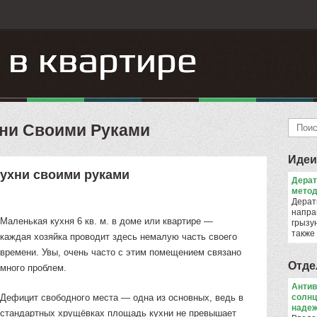
ни Своими Руками
Идеи
кухни своими руками
Дера
метод
Дерат
напра
Маленькая кухня 6 кв. м. в доме или квартире —
грызун
также
каждая хозяйка проводит здесь немалую часть своего
времени. Увы, очень часто с этим помещением связано
Отде
много проблем.
Антив
Дефицит свободного места — одна из основных, ведь в
солнц
надеж
стандартных хрущёвках площадь кухни не превышает