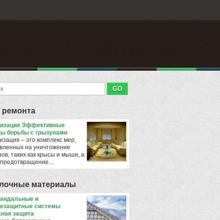
 ремонта
тизация Эффективные
ы борьбы с грызунами
изация – это комплекс мер,
вленных на уничтожение
ов, таких как крысы и мыши, а
 предотвращение…
лочные материалы
андальные и
езащитные системы
ная защита