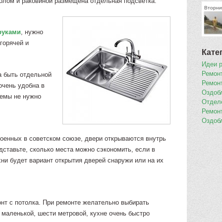
толом и раковиной размещена отдельная подсветка.
Вторник
руками
, нужно
горячей и
Кате
Идеи 
Ремон
а быть отдельной
Ремон
очень удобна в
Оздоб
лемы не нужно
Отдел
Ремон
Оздоб
роенных в советском союзе, двери открываются внутрь
едставьте, сколько места можно сэкономить, если в
ни будет вариант открытия дверей снаружи или на их
нт с потолка. При ремонте желательно выбирать
 маленькой, шести метровой, кухне очень быстро