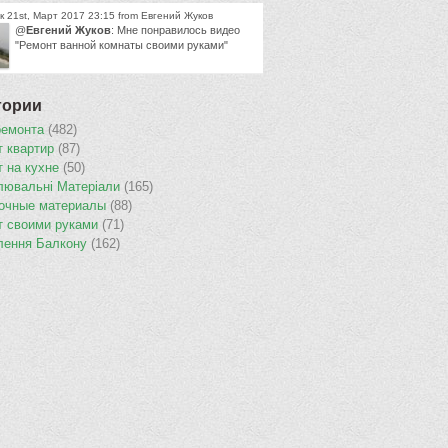
 21st, Март 2017 23:15 from Евгений Жуков
@
Евгений Жуков
: Мне понравилось видео
"Ремонт ванной комнаты своими руками"
гории
ремонта
(482)
т квартир
(87)
т на кухне
(50)
лювальнi Матерiали
(165)
очные материалы
(88)
т своими руками
(71)
лення Балкону
(162)