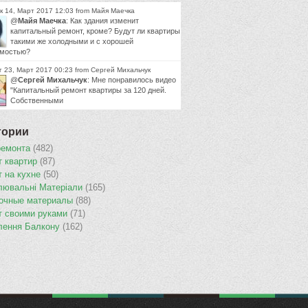
к 14, Март 2017 12:03 from Майя Маечка
@
Майя Маечка
: Как здания изменит
капитальный ремонт, кроме? Будут ли квартиры
такими же холодными и с хорошей
мостью?
г 23, Март 2017 00:23 from Сергей Михальчук
@
Сергей Михальчук
: Мне понравилось видео
"Капитальный ремонт квартиры за 120 дней.
Собственными
гории
ремонта
(482)
т квартир
(87)
т на кухне
(50)
лювальнi Матерiали
(165)
очные материалы
(88)
т своими руками
(71)
лення Балкону
(162)