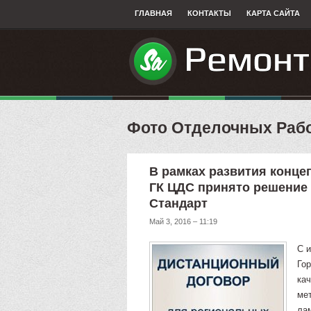
ГЛАВНАЯ
КОНТАКТЫ
КАРТА САЙТА
Фото Отделочных Раб
В рамках развития конце
ГК ЦДС принято решение 
Стандарт
Май 3, 2016 – 11:19
С и
Го
ка
ме
ла