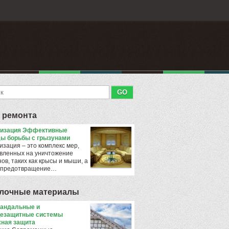
 ремонта
тизация Эффективные
ы борьбы с грызунами
изация – это комплекс мер,
вленных на уничтожение
ов, таких как крысы и мыши, а
 предотвращение…
лочные материалы
андальные и
езащитные системы
ная защита