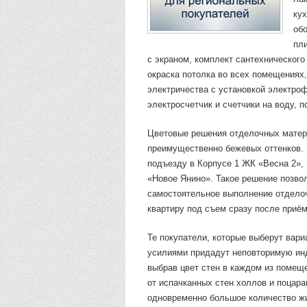
кух
обо
пли
с экраном, комплект сантехническог
окраска потолка во всех помещениях
электричества с установкой электро
электросчетчик и счетчики на воду, п
Цветовые решения отделочных матери
преимущественно бежевых оттенков. 
подъезду в Корпусе 1 ЖК «Весна 2»,
«Новое Янино». Такое решение позво
самостоятельное выполнение отделоч
квартиру под съем сразу после приём
Те покупатели, которые выберут вари
усилиями придадут неповторимую и
выбрав цвет стен в каждом из помещ
от испачканных стен холлов и поцара
одновременно большое количество ж