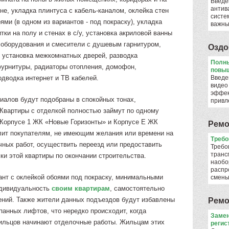
Введе
антив
не, укладка плинтуса с кабель-каналом, оклейка стен
систе
ями (в одном из вариантов - под покраску), укладка
важны
тки на полу и стенах в с/у, установка акриловой ванны
о оборудования и смесители с душевым гарнитуром,
Оздо
, установка межкомнатных дверей, разводка
Полны
фурнитуры, радиаторы отопления, домофон,
повыш
одводка интернет и ТВ кабелей.
Введе
видео
эффек
алов будут подобраны в спокойных тонах,
привл
Квартиры с отделкой полностью займут по одному
 Корпусе 1 ЖК «Новые Горизонты» и Корпусе Е ЖК
Ремо
лит покупателям, не имеющим желания или времени на
​Треб
ных работ, осуществить переезд или предоставить
Требо
транс
ки этой квартиры по окончании строительства.
наобо
распр
ант с оклейкой обоями под покраску, минимальными
смен
ндивидуальность
своим квартирам
, самостоятельно
ений. Также жители данных подъездов будут избавлены
Ремо
панных лифтов, что нередко происходит, когда
Замен
ильцов начинают отделочные работы. Жильцам этих
регис