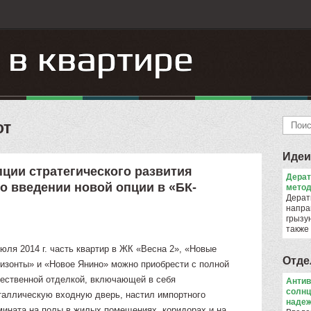
от
Идеи
пции стратегического развития
Дера
о введении новой опции в «БК-
метод
Дерат
напра
грызун
также
юля 2014 г. часть квартир в ЖК «Весна 2», «Новые
Отде
ризонты» и «Новое Янино» можно приобрести с полной
чественной отделкой, включающей в себя
Антив
солнц
таллическую входную дверь, настил импортного
надеж
мината на полы в жилых помещениях, коридорах и на