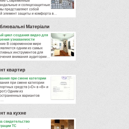
ние Современные
андальные и солнцезащитные
мы представляют собой
й элемент защиты и комфорта в…
блювальнi Матерiали
й цикл создания видео для
ения узнаваемости
ние В современном мире
 является одним из самых
тивных инструментов для
ечения внимания аудитории…
нт квартир
ования при смене категории
вания при смене категории
портных средств («D» в «B» и
рот) Одним из
остраненных вариантов
ы…
нт на кухне
а свидетельство
трации ТС