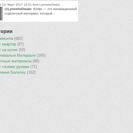
 14, Март 2017 15:51 from LynnetteDwain
@
LynnetteDwain
: Kerlite — это инновационный
отделочный материал, который...
гории
ремонта
(482)
т квартир
(87)
т на кухне
(50)
лювальнi Матерiали
(165)
очные материалы
(88)
т своими руками
(71)
лення Балкону
(162)