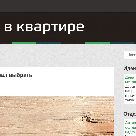
Идеи
иал выбрать
Дера
метод
Дерат
напра
грызун
также
Отде
Антив
солнц
надеж