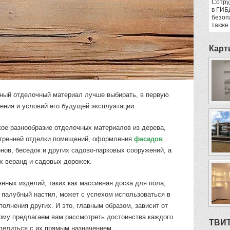
Сотру
в ГИБ
безоп
также
Карт
янный отделочный материал лучше выбирать, в первую
нения и условий его будущей эксплуатации.
ое разнообразие отделочных материалов из дерева,
утренней отделки помещений, оформления
фасадов
онов, беседок и других садово-парковых сооружений, а
х веранд и садовых дорожек.
нных изделий, таких как массивная доска для пола,
и палубный настил, может с успехом использоваться в
полнения других. И это, главным образом, зависит от
тому предлагаем вам рассмотреть достоинства каждого
ТВИ
делиться с их прямым назначением.