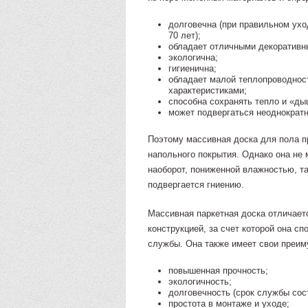
долговечна (при правильном ухо
70 лет);
обладает отличными декоративн
экологична;
гигиенична;
обладает малой теплопроводно
характеристиками;
способна сохранять тепло и «ды
может подвергаться неоднократ
Поэтому массивная доска для пола п
напольного покрытия. Однако она не
наоборот, пониженной влажностью, та
подвергается гниению.
Массивная паркетная доска отличаетс
конструкцией, за счет которой она с
службы. Она также имеет свои преиму
повышенная прочность;
экологичность;
долговечность (срок службы сос
простота в монтаже и уходе;