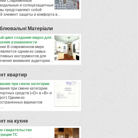
ние Современные
андальные и солнцезащитные
мы представляют собой
й элемент защиты и комфорта в…
блювальнi Матерiали
й цикл создания видео для
ения узнаваемости
ние В современном мире
 является одним из самых
тивных инструментов для
ечения внимания аудитории…
нт квартир
ования при смене категории
вания при смене категории
портных средств («D» в «B» и
рот) Одним из
остраненных вариантов
ы…
нт на кухне
а свидетельство
трации ТС