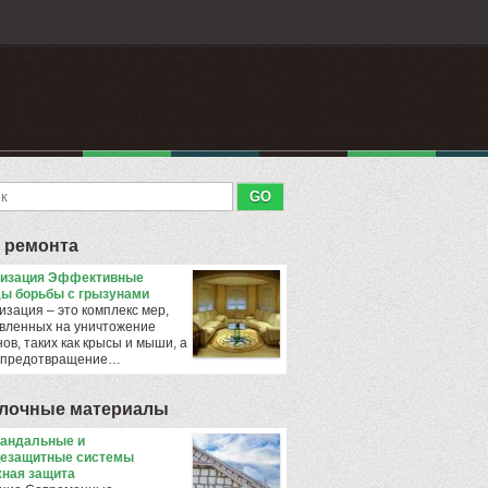
 ремонта
тизация Эффективные
ы борьбы с грызунами
изация – это комплекс мер,
вленных на уничтожение
ов, таких как крысы и мыши, а
 предотвращение…
лочные материалы
андальные и
езащитные системы
ная защита