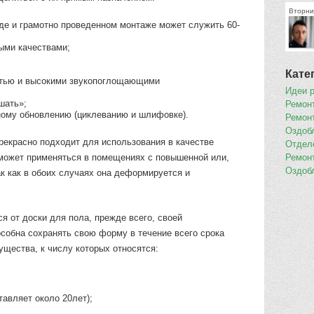
Вторник
де и грамотно проведенном монтаже может служить 60-
ыми качествами;
Кате
стью и высокими звукопоглощающими
Идеи 
шать»;
Ремон
ному обновлению (циклеванию и шлифовке).
Ремон
Оздоб
рекрасно подходит для использования в качестве
Отдел
 может применяться в помещениях с повышенной или,
Ремон
Оздоб
к как в обоих случаях она деформируется и
я от доски для пола, прежде всего, своей
пособна сохранять свою форму в течение всего срока
щества, к числу которых относятся:
тавляет около 20лет);