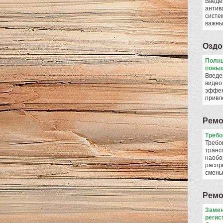
Введе
антив
систе
важны
Оздо
Полны
повыш
Введе
видео
эффек
привл
Ремо
​Треб
Требо
транс
наобо
распр
смен
Ремо
Замен
регис