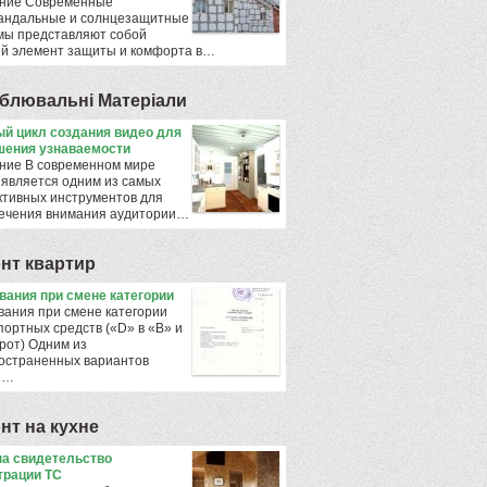
ние Современные
андальные и солнцезащитные
мы представляют собой
й элемент защиты и комфорта в…
блювальнi Матерiали
й цикл создания видео для
ения узнаваемости
ние В современном мире
 является одним из самых
тивных инструментов для
ечения внимания аудитории…
нт квартир
ования при смене категории
вания при смене категории
портных средств («D» в «B» и
рот) Одним из
остраненных вариантов
ы…
нт на кухне
а свидетельство
трации ТС