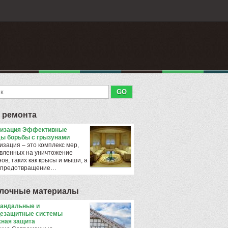
 ремонта
тизация Эффективные
ы борьбы с грызунами
изация – это комплекс мер,
вленных на уничтожение
ов, таких как крысы и мыши, а
 предотвращение…
лочные материалы
андальные и
езащитные системы
ная защита