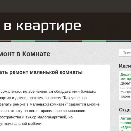
монт в Комнате
Идеи
ать ремонт маленькой комнаты
Дера
метод
Дерат
напра
 сожалению, не все являются обладателями больших
грызун
также
вартир и домов, поэтому вопросом "Как успешно
делать ремонт в маленькой комнате?" задаются многие.
Отде
люч к ответу на него – правильное зонирование
ространства и выбор малогабаритной, но
Антив
солнц
ункциональной мебели.
надеж