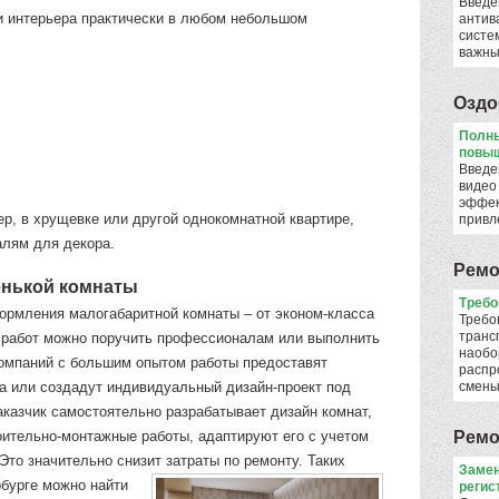
Введе
и интерьера практически в любом небольшом
антив
систе
важны
Оздо
Полны
повыш
Введе
видео
эффек
ер, в хрущевке или другой однокомнатной квартире,
привл
алям для декора.
Ремо
нькой комнаты
​Треб
ормления малогабаритной комнаты – от эконом-класса
Требо
транс
 работ можно поручить профессионалам или выполнить
наобо
омпаний с большим опытом работы предоставят
распр
а или создадут индивидуальный дизайн-проект под
смен
аказчик самостоятельно разрабатывает дизайн комнат,
ительно-монтажные работы, адаптируют его с учетом
Ремо
Это значительно снизит затраты по ремонту.
Таких
Замен
рбурге можно найти
регис