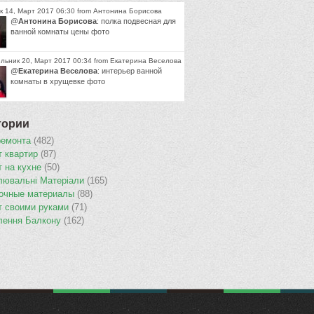
к 14, Март 2017 06:30 from Антонина Борисова
@
Антонина Борисова
: полка подвесная для
ванной комнаты цены фото
льник 20, Март 2017 00:34 from Екатерина Веселова
@
Екатерина Веселова
: интерьер ванной
комнаты в хрущевке фото
гории
ремонта
(482)
т квартир
(87)
т на кухне
(50)
лювальнi Матерiали
(165)
очные материалы
(88)
т своими руками
(71)
лення Балкону
(162)