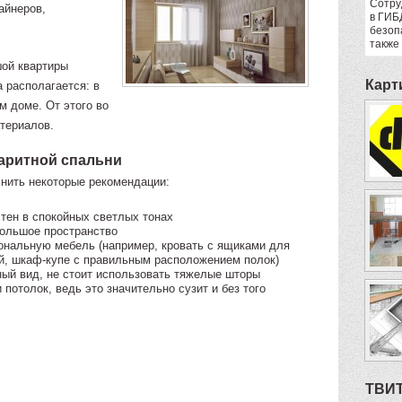
Сотру
айнеров,
в ГИБ
безоп
также
шой квартиры
Карт
а располагается: в
м доме. От этого во
териалов.
баритной спальни
нить некоторые рекомендации:
тен в спокойных светлых тонах
большое пространство
ональную мебель (например, кровать с ящиками для
й, шкаф-купе с правильным расположением полок)
ный вид, не стоит использовать тяжелые шторы
потолок, ведь это значительно сузит и без того
ТВИ