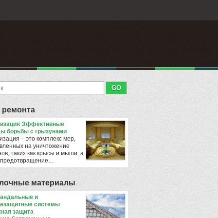
 ремонта
тизация Эффективные
ы борьбы с грызунами
изация – это комплекс мер,
вленных на уничтожение
ов, таких как крысы и мыши, а
 предотвращение…
лочные материалы
андальные и
езащитные системы
ная защита