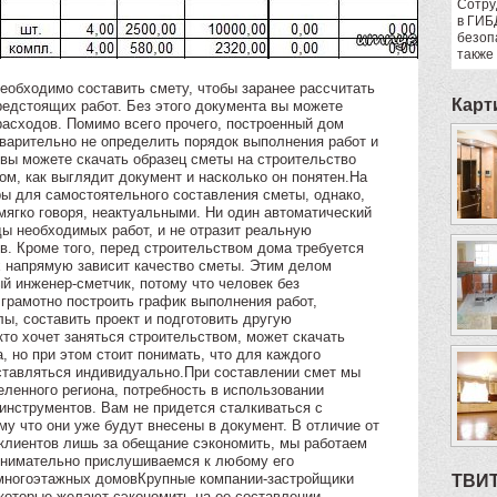
Сотру
в ГИБ
безоп
также
еобходимо составить смету, чтобы заранее рассчитать
Карт
редстоящих работ. Без этого документа вы можете
асходов. Помимо всего прочего, построенный дом
варительно не определить порядок выполнения работ и
 вы можете скачать образец сметы на строительство
ом, как выглядит документ и насколько он понятен.На
ры для самостоятельного составления сметы, однако,
мягко говоря, неактуальными. Ни один автоматический
ды необходимых работ, и не отразит реальную
. Кроме того, перед строительством дома требуется
х напрямую зависит качество сметы. Этим делом
 инженер-сметчик, потому что человек без
грамотно построить график выполнения работ,
ы, составить проект и подготовить другую
о хочет заняться строительством, может скачать
, но при этом стоит понимать, что для каждого
ставляться индивидуально.При составлении смет мы
ленного региона, потребность в использовании
инструментов. Вам не придется сталкиваться с
у что они уже будут внесены в документ. В отличие от
 клиентов лишь за обещание сэкономить, мы работаем
внимательно прислушиваемся к любому его
многоэтажных домовКрупные компании-застройщики
ТВИ
екоторые желают сэкономить на ее составлении,