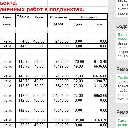
Введе
антив
систе
важны
Оздо
Полны
повыш
Введе
видео
эффек
привл
Ремо
​Треб
Требо
транс
наобо
распр
смен
Ремо
Замен
регис