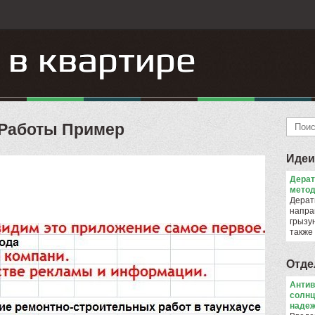
 Работы Пример
Идеи
Дера
метод
Дерат
напра
грызун
также
Отде
Антив
солнц
надеж