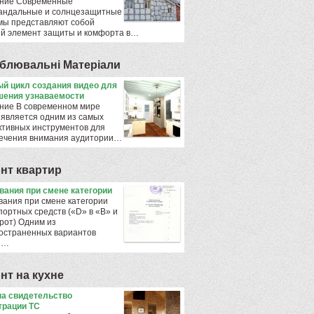
ние Современные
андальные и солнцезащитные
мы представляют собой
й элемент защиты и комфорта в…
блювальнi Матерiали
й цикл создания видео для
ения узнаваемости
ние В современном мире
 является одним из самых
тивных инструментов для
ечения внимания аудитории…
нт квартир
ования при смене категории
вания при смене категории
портных средств («D» в «B» и
рот) Одним из
остраненных вариантов
ы…
нт на кухне
а свидетельство
трации ТС