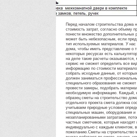
Перед началом строительства дома н
стоимость затрат, согласно объему п
понести множество дополнительных р
может быть небезопасным, если пред
тип используемых материалов. У нас
дома, чтобы иметь представление о т
некоторых ресурсах есть калькулято
на деле такие расчеты оказываются, 
сервис не сможет определить все ви
информацию по стоимости материалов
собрать исходные данные, от которы
должен заниматься профессиональный
специального образования не сможет 
провести замеры, подобрать материал
необходимую информацию. Каждый, кт
образец сметы на строительство дома
отдельного проекта смета должна со
учитываем природные условия опреде
специальных машин, оборудования и 
незапланированными затратами, потом
частных сметчиков, которые находят
индивидуально с каждым клиентом, 
пожеланию.Сметы на строительство 
всегда работают по смете, однако, н