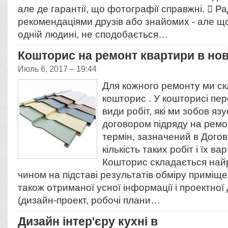
але де гарантії, що фотографії справжні.  Р
рекомендаціями друзів або знайомих - але щ
одній людині, не сподобається…
Кошторис на ремонт квартири в нов
Июль 6, 2017 – 19:44
Для кожного ремонту ми с
кошторис . У кошторисі пе
види робіт, які ми зобов яз
договором підряду на ремо
термін, зазначений в Догов
кількість таких робіт і їх ва
Кошторис складається най
чином на підставі результатів обміру приміще
також отриманої усної інформації і проектної
(дизайн-проект, робочі плани…
Дизайн інтер'єру кухні в