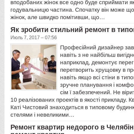
вподобаних жінок все одно буде сприймати я
годувальницю частина. Спочатку він може що
жінок, але швидко помітивши, що…
Як зробити стильний ремонт в типо
Июль 7, 2017 – 07:56
Професійний дизайнер зав
навіть з не найбільш вигід
наприклад, демонтує перег
перетворить хрущовку в про
навіть якщо всі стіни в типо
зручне планування і комфор
сім ї забезпечений. Не ві
10 реалізованих проектів в якості прикладу.
Каті Чистовий знаходиться в типовому будин
стелями і невеликими…
Ремонт квартир недорого в Челябінс