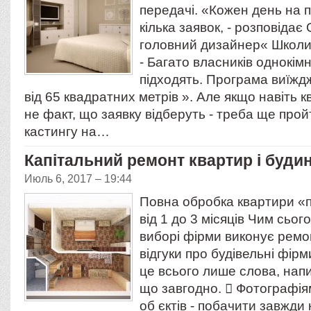
передачі. «Кожен день на 
кілька заявок, - розповідає
головний дизайнер« Школи
- Багато власників однокім
підходять. Програма виїжд
від 65 квадратних метрів ». Але якщо навіть к
не факт, що заявку відберуть - треба ще прой
кастингу на…
Капітальний ремонт квартир і будин
Июль 6, 2017 – 19:44
Повна обробка квартири «п
від 1 до 3 місяців Чим сьог
виборі фірми виконує ремо
відгуки про будівельні фірм
це всього лише слова, нап
що завгодно.  Фотографія
об єктів - побачити завжди 