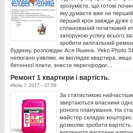
зрозумієте, що готові почи
яку думаєте вже не перший
перший крок завжди дуже с
спланований початковий е
запорукою успіху всього зах
зробити капітальний ремон
будинку, розповідає Ася Яшина. Yeko Photo Stu
непогано уявляю, як виглядає квартира, якщо
бетонної плити, знести перегородки…
Ремонт 1 квартири і вартість.
Июль 7, 2017 – 07:59
За статистикою найчастіше
звертаються власники одн
різного планування. На ста
майстер складає кошторис 
дозволяє зробити вартість 
виключити вигадане накруч