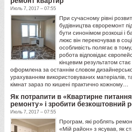
ремонт квартир
Июль 7, 2017 – 07:55
При сучасному рівні розви
будівництва євроремонт пі
бути синонімом розкоші і ба
люкс він перекочував в соц
особливість полягає в тому
робота відповідає європей
кінцевим результатом стає
оформлена за останнім словом дизайнерсько
урахуванням використовуваних матеріалів, 
кімнат зараз по кишені практично кожному…
Як потрапити в «Квартирне питанн
ремонту» і зробити безкоштовний 
Июль 7, 2017 – 07:55
Програм, які роблять ремонт
«Мій район» з ясував, як ст