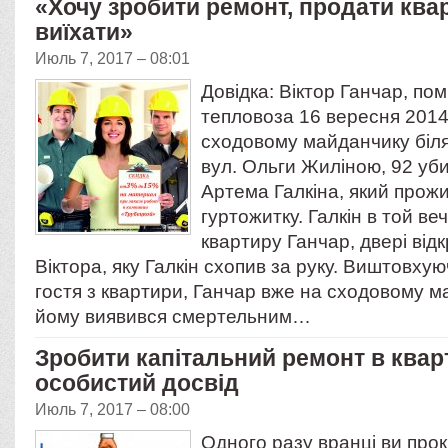
«Хочу зробити ремонт, продати квар
виїхати»
Июль 7, 2017 – 08:01
Довідка: Віктор Ганчар, по
тепловоза 16 вересня 2014
сходовому майданчику біля
вул. Ольги Жиліною, 92 уби
Артема Галкіна, який прож
гуртожитку. Галкін в той веч
квартиру Ганчар, двері від
Віктора, яку Галкін схопив за руку. Виштовх
гостя з квартири, Ганчар вже на сходовому 
йому виявився смертельним…
Зробити капітальний ремонт в квар
особистий досвід
Июль 7, 2017 – 08:00
Одного разу вранці ви прок