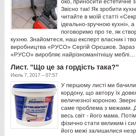
око, приносити естетичне 
Звісно так! Як зробити кух
читайте в моїй статті «Сек
ідеально-зручною кухні», а
поговоримо про те, як ство
кухню. Знайомтеся, наш експерт власник і тв
виробництва «РУСО» Сергій Орєшков. Зараз
«РУСО» виробляє найрізноманітнішу меблі…
Лист. "Що це за гордість така?"
Июль 7, 2017 – 07:57
У першому листі ми бачили 
кордону, що автору їх дов
величезної короною. Зверні
саме проблема з межами. 
весь світ - його мама. Поті
фізично стати великим і с
його межі залишилися незрі