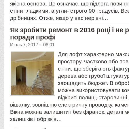
якісна основа. Це означає, що підлога повинн
стіни гладкими, а угли- строго 90 градусів. Вс
дрібницях. Отже, якщо у вас нерівні…
Як зробити ремонт в 2016 році і не 
поради профі
Июль 7, 2017 – 08:01
Для лофт характерно макс
простору, частково або по
стіни, що зберігають факту
дерева або грубої штукату
заощадить бюджет. В обробц
можна використовувати ком
відкриті полиці, старовинні
вішалку, зовнішню електричну проводку, камен
Вікна можна залишити і без фіранок, деталі 
залишків і обрізків…