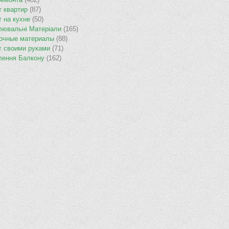
т квартир
(87)
т на кухне
(50)
лювальнi Матерiали
(165)
очные материалы
(88)
т своими руками
(71)
лення Балкону
(162)