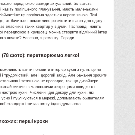
нького передпокою завжди актуальний. Більшість
ді навіть поліпшеного планування, мають маленькими
айчастіше ця проблема здається нерозв язною. Такі
де, як бачиться, неможливо розмістити шафа для одягу і
гає власників таких квартир у відчай. Насправді, навіть
ї передпокою в хрущовці можна створити відмінний інтер
чого почати? Напевно, з ремонту. Поради…
и (78 фото): перетворюємо легко!
можливість взяти і оновити інтер єр кухні з нуля: це не
й і трудомісткий, але і дорогий захід. Але бажання зробити
 стильною і затишною не пропадає, так що дизайнери
познайомитися з маленькими хитрощами швидкого і
и настрою кухні. Численні ідеї декору для кухні, які
 усно і публікуються в мережі, допомагають обивателям
вої стандартні житла нотку індивідуального…
ихожих: перші кроки