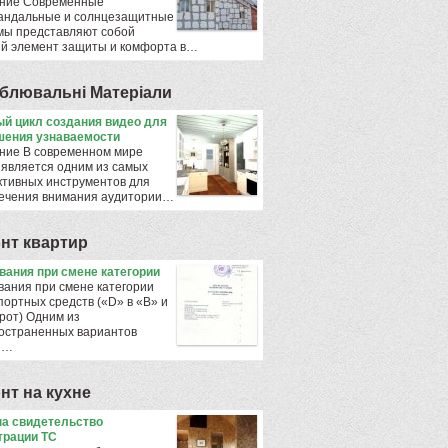
ние Современные
андальные и солнцезащитные
мы представляют собой
й элемент защиты и комфорта в…
блювальнi Матерiали
й цикл создания видео для
ения узнаваемости
ние В современном мире
 является одним из самых
тивных инструментов для
ечения внимания аудитории…
нт квартир
ования при смене категории
вания при смене категории
портных средств («D» в «B» и
рот) Одним из
остраненных вариантов
ы…
нт на кухне
а свидетельство
трации ТС