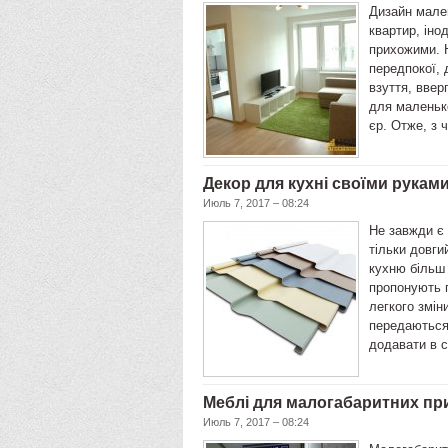
Дизайн мале
квартир, іно
прихожими. Н
передпокої, 
взуття, ввер
для маленько
єр. Отже, з 
Декор для кухні своїми рукам
Июль 7, 2017 – 08:24
Не завжди є 
тільки довги
кухню більш
пропонують 
легкого змін
передаються
додавати в с
Меблі для малогабаритних пр
Июль 7, 2017 – 08:24