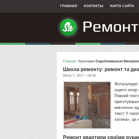
ГЛАВНАЯ
КОНТАКТЫ
КАРТА САЙТА
Главная
› Категория
Оздоблювальнi Матерiали
Школа ремонту: ремонт та диз
Июль 7, 2017 – 09:30
Фотогалереї 
іншого інтер
Повний текст
приготування
виключно за
текст У сво
хатина», це
Ремонт квартири своїми рукам