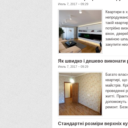
Июль 7, 2017 – 09:29
Квартири в х
непродуманої
такій кварти
потрібно виз
вікон, двере
заміною шпал
закупити нео
Як швидко і дешево виконати
Июль 7, 2017 – 09:29
Багато власн
квартирі, щ
майстрів. Кр
проведенні 
житті. Практ
допоможуть 
ремонт. Безк
Стандартні розміри верхніх к