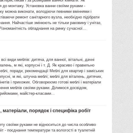
актеристикам і за розмірами ванної кімнати. Як
я до монтажу. Установка ванни своїми руками -
ку можна виконати, володіючи певними вміннями і
тіваючи ремонт санітарного вузла, необхідно підібрати
нання. Найчастіше змінюють не тільки раковину і унітаз,
 Різноманітність обладнання на ринку сучасної…
всі види меблів: дитяча, для ванної, вітальні, дачні
алень, м які, корпусні і т. Д. Як красиво і правильно
еблі, поради, рекомендації Меблі для квартир і заміських
рпусні, м які, штучна меблі; меблі для віталень, дитячих,
інетів і прихожих. Обговорюємо готові меблі і матеріали
ення меблів своїми руками. Ділимося досвідом,
прийомами, майстер-класами…
, матеріали, порядок і специфіка робіт
ету своїми руками не відноситься до числа особливо
іт - поєднання температури та вологості в туалетній