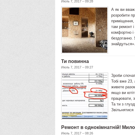
Июль 7, 2017 – 09:28
А як ви вваж
розробити пр
приміщення, 
там ремонт і
комфортно і
бездоганно. 
знайдуться».
Ти повинна
Июль 7, 2017 – 09:27
Зроби спочат
Тобі вже 23,
живете разом
якщо ви ютіт
працювати, з
Та ти з глузд
Звільнятися 
Ремонт в однокімнатній! Милос
Июль 7, 2017 – 08:26