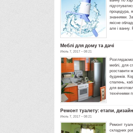
ванну по хар
підготуватис
процедура, я
знаннями. За
якісне облад
але і ванну.
Меблі для дому та дачі
Июль 7, 2017 – 08:21
Розглядаємо 
меблі, для сп
розставити м
будинків. Ко
спалень, каб
для виготовл
технічними 
Ремонт туалету: етапи, дизайн
Июль 7, 2017 – 08:21
Ремонт туал
складних роб