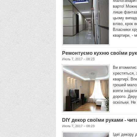
Малогабаритн
варто! Можна
лише фантазі
цьому випад
вліво, крок 
Власники хру
квартири, - 
Ремонтуємо кухню своїми рука
Июль 7, 2017 – 08:23
Ви втомилися
хрестяться,
квартирі. Вп
грошей мало
взяти ініціа
дорого. Деру
оскільки. Не
DIY декор своїми руками - чит
Июль 7, 2017 – 08:23
Ідеї декору 