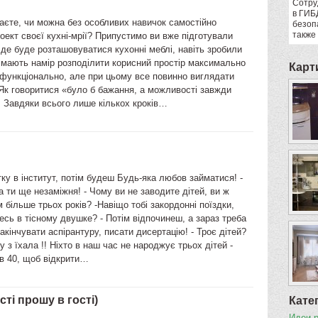
Сотру
в ГИБ
аєте, чи можна без особливих навичок самостійно
безоп
также
оект своєї кухні-мрії? Припустимо ви вже підготували
де буде розташовуватися кухонні меблі, навіть зробили
 мають намір розподілити корисний простір максимально
Карт
 функціонально, але при цьому все повинно виглядати
Як говоритися «було б бажання, а можливості завжди
 Завдяки всього лише кількох кроків…
ку в інститут, потім будеш Будь-яка любов займатися! -
 а ти ще незаміжня! - Чому ви не заводите дітей, ви ж
 більше трьох років? -Навіщо тобі закордонні поїздки,
есь в тісному двушке? - Потім відпочинеш, а зараз треба
акінчувати аспірантуру, писати дисертацію! - Троє дітей?
у з їхала !! Ніхто в наш час не народжує трьох дітей -
в 40, щоб відкрити…
ті прошу в гості)
Кате
Идеи 