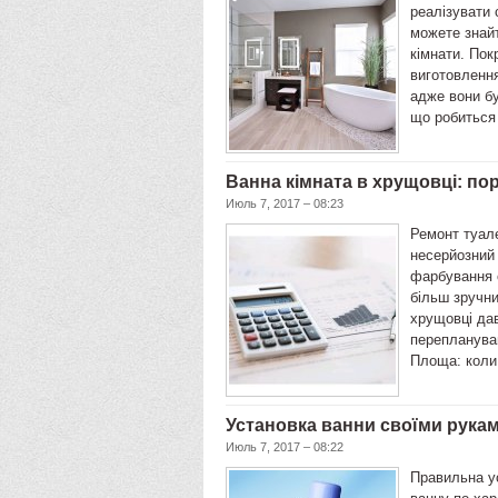
реалізувати 
можете знайт
кімнати. Пок
виготовлення
адже вони бу
що робиться
Ванна кімната в хрущовці: по
Июль 7, 2017 – 08:23
Ремонт туале
несерйозний 
фарбування с
більш зручн
хрущовці дав
переплануван
Площа: коли
Установка ванни своїми рука
Июль 7, 2017 – 08:22
Правильна у