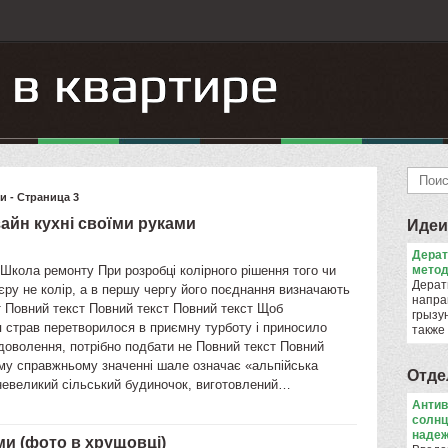
 - Страница 3
айн кухні своїми руками
Идеи
Дера
Школа ремонту При розробці колірного рішення того чи
метод
Дерат
 єру не колір, а в першу чергу його поєднання визначають
напра
 Повний текст Повний текст Повний текст Щоб
грызун
 страв перетворилося в приємну турботу і приносило
также
доволення, потрібно подбати не Повний текст Повний
єму справжньому значенні шале означає «альпійська
Отде
 невеликий сільський будиночок, виготовлений…
Антив
солнц
надеж
и (фото в хрущовці)