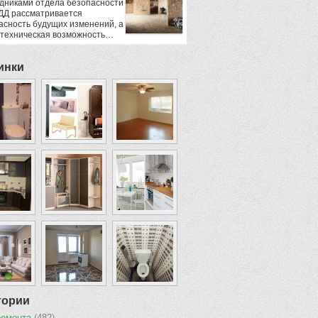
дниками отдела безопасности
ДД рассматривается
асность будущих изменений, а
 техническая возможность…
инки
гории
ремонта
(482)