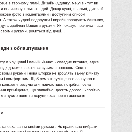
себе в творчому плані. Дизайн будинку, меблів - тут ви
и величезну кількість ідей. Декор кухні, спальні, дитячої
рокове фото з коментарями і доступним описом
. А також чудові подарунки і вироби порадують близьких,
дуть зроблені Вашими руками. Як показує практика - все
 своїми руками, робиться від душі…
ради з облаштування
ту в хрущовці і ванній кімнаті - складне питання, адже
підхід може звести всі зусилля нанівець. Свіжа
воїми руками і нова шторка не зроблять ванну кімнату
им і комфортним. Щоб ремонт суміщеного санвузла в
 конкретні результати, найчастіше, потрібна повна
ня приміщення, що звичайно, досить дорого і клопітно.
 ми чуємо поняття «хрущовка» перша асоціація…
ми
становка ванни своїми руками . Як правильно вибрати