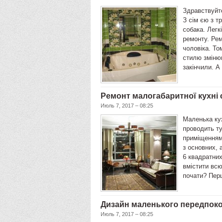
Здравствуйте
З сім єю з т
собака. Легк
ремонту. Рем
чоловіка. То
стилю зміню
закінчили. А
Ремонт малогабаритної кухні
Июль 7, 2017 – 08:25
Маленька кух
проводить ту
приміщенням 
з основних,
6 квадратних
вмістити всю
почати? Пер
Дизайн маленького передпок
Июль 7, 2017 – 08:25