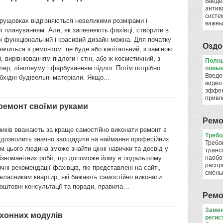
Введе
антив
систе
рущовках відрізняються невеликими розмірами і
важны
 плануванням. Але, як запевняють фахівці, створити в
рі функціональний і красивий дизайн можна. Для початку
Оздо
начиться з ремонтом: це буде або капітальний, з заміною
й, вирівнюванням підлоги і стін, або ж косметичний, з
Полны
ер, лінолеуму і фарбуванням підлог. Потім потрібно
повыш
Введе
бхідні будівельні матеріали. Якщо…
видео
эффек
привл
 ремонт своїми руками
Ремо
иків вважають за краще самостійно виконати ремонт в
​Треб
о дозволить значно заощадити на наймання професійних
Требо
ім цього людина зможе знайти цінні навички та досвід у
транс
різноманітних робіт, що допоможе йому в подальшому
наобо
распр
ичні рекомендації фахівців, які представлені на сайті,
смен
власникам квартир, які бажають самостійно виконати
оштовні консультації та поради, правила…
Ремо
Замен
ухонних модулів
регис