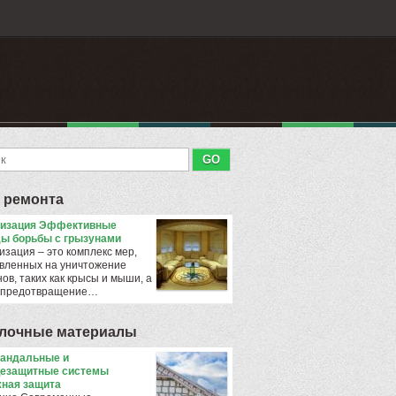
 ремонта
тизация Эффективные
ы борьбы с грызунами
изация – это комплекс мер,
вленных на уничтожение
ов, таких как крысы и мыши, а
 предотвращение…
лочные материалы
андальные и
езащитные системы
ная защита