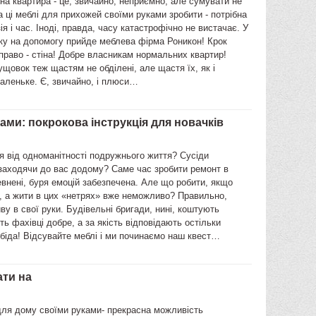
а квартира - це, звичайно, неприємно, але сумувати не
 ці меблі для прихожей своїми руками зробити - потрібна
я і час. Іноді, правда, часу катастрофічно не вистачає. У
ку на допомогу прийде меблева фірма Роникон! Крок
вправо - стіна! Добре власникам нормальних квартир!
щовок теж щастям не обділені, але щастя їх, як і
маленьке. Є, звичайно, і плюси…
ми: покрокова інструкція для новачків
 від одноманітності подружнього життя? Сусіди
 заходячи до вас додому? Саме час зробити ремонт в
евнені, буря емоцій забезпечена. Але що робити, якщо
, а жити в цих «нетрях» вже неможливо? Правильно,
тиву в свої руки. Будівельні бригади, нині, коштують
ть фахівці добре, а за якість відповідають остільки
 біда! Відсувайте меблі і ми починаємо наш квест…
ати на
для дому своїми руками- прекрасна можливість