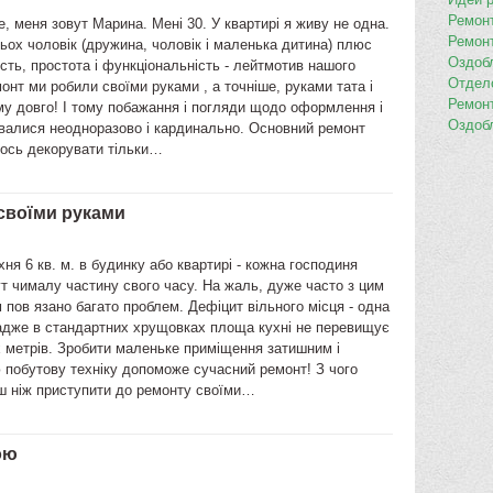
Ремон
, меня зовут Марина. Мені 30. У квартирі я живу не одна.
Ремон
рьох чоловік (дружина, чоловік і маленька дитина) плюс
Оздоб
ість, простота і функціональність - лейтмотив нашого
Отдел
онт ми робили своїми руками , а точніше, руками тата і
Ремон
му довго! І тому побажання і погляди щодо оформлення і
Оздоб
валися неодноразово і кардинально. Основний ремонт
 ось декорувати тільки…
 своїми руками
ня 6 кв. м. в будинку або квартирі - кожна господиня
т чималу частину свого часу. На жаль, дуже часто з цим
пов язано багато проблем. Дефіцит вільного місця - одна
 адже в стандартних хрущовках площа кухні не перевищує
 метрів. Зробити маленьке приміщення затишним і
 побутову техніку допоможе сучасний ремонт! З чого
ш ніж приступити до ремонту своїми…
ою