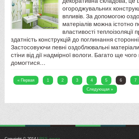
декоративна складова, це щ
огороджувальних конструкці
впливів. За допомогою оз
матеріалів можна істотно 
властивості теплоізоляції 
здатність конструкцій до поглинання сторонні
Застосовуючи певні оздоблювальні матеріал
стіни від дії надмірної вологи. Багато ще чог
домогтися…
« Первая
1
2
3
4
5
6
7
Следующая »
Copyright © 2014 |
RSS-лента