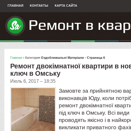
ГЛАВНАЯ
КОНТАКТЫ
КАРТА САЙТА
Главная
› Категория
Оздоблювальнi Матерiали - Страница 6
Ремонт двокімнатної квартири в но
ключ в Омську
Июль 6, 2017 – 18:35
Замовте за прийнятною вар
виконавців Юду, коли потрі
ремонт двокімнатної кварт
під ключ в Омську. Всі види
проводять якісно і в найко
викликати приватного фахі