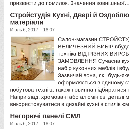
призвести до помилок. Значення зовнішньої
Стройстудія Кухні, Двері й Оздобл
матеріали
Июль 6, 2017 – 18:07
Салон-магазин СТРОЙСТ
ВЕЛИЧЕЗНИЙ ВИБІР вбудо
техніка ВІД РІЗНИХ ВИРО
ЗАМОВЛЕННЯ Сучасна кухн
набір кухонних меблів і вбу
Зазвичай вона, як і будь-я
оформляється в єдиному ст
побутова техніка також повинна підбиратися п
Наприклад, хромовані або алюмінієві деталі 
використовуватися в дизайні кухні в стилів 
Негорючі панелі СМЛ
Июль 6, 2017 – 18:07