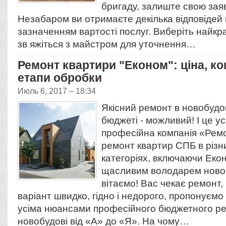
бригаду, залиште свою заяв
Незабаром ви отримаєте декілька відповідей в
зазначенням вартості послуг. Виберіть найкра
зв яжіться з майстром для уточнення…
Ремонт квартири "Економ": ціна, ко
етапи обробки
Июль 6, 2017 – 18:34
Якісний ремонт в новобудо
бюджеті - можливий! І це у
професійна компанія «Рем
ремонт квартир СПБ в різн
категоріях, включаючи Еко
щасливим володарем новог
вітаємо! Вас чекає ремонт,
варіант швидко, гідно і недорого, пропонуєм
усіма нюансами професійного бюджетного ре
новобудові від «А» до «Я». На чому…