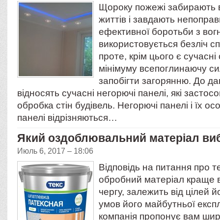
Щороку пожежі забирають в
життів і завдають непоправ
ефективної боротьби з вог
використовується безліч сп
проте, крім цього є сучасні
мінімуму всепоглинаючу си
запобігти загорянню. До да
відносять сучасні негорючі панелі, які засто
обробка стін будівель. Негорючі панелі і їх ос
панелі відрізняються…
Який оздоблювальний матеріал ви
Июль 6, 2017 – 18:06
Відповідь на питання про т
обробний матеріал краще 
чергу, залежить від цілей й
умов його майбутньої експ
компанія пропонує вам шир