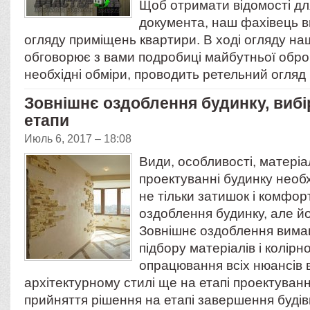
Щоб отримати відомості дл
документа, наш фахівець 
огляду приміщень квартири. В ході огляду на
обговорює з вами подробиці майбутньої оброб
необхідні обміри, проводить ретельний огляд
Зовнішнє оздоблення будинку, вибір
етапи
Июль 6, 2017 – 18:08
Види, особливості, матері
проектуванні будинку необ
не тільки затишок і комфор
оздоблення будинку, але йо
Зовнішнє оздоблення вима
підбору матеріалів і колірн
опрацювання всіх нюансів 
архітектурному стилі ще на етапі проектуван
прийняття рішення на етапі завершення буді