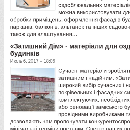
оздоблювальних матеріалів 
можна використовувати дл
обробки приміщень, оформлення фасадів буди
парканів, балконів, альтанок та інших садово
також для влаштування…
«Затишний Дім» - матеріали для оз
будинків
Июль 6, 2017 – 18:06
Сучасні матеріали зроблят
затишним і надійним. «Зат
широкий вибір сучасних і н
покрівельних і фасадних си
комплектуючих, необхідних
або реновації заміського б
провідними виробниками т
дозволяють нам пропонувати конкурентоспром
мінімальні терміни поставки. Спектр наших п