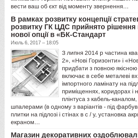
вести ваш об єкт від моменту звернення…
В рамках розвитку концепції страте
розвитку ГК ЦДС прийнято рішення
нової опції в «БК-Стандарт
Июль 6, 2017 – 18:05
З липня 2014 р частина кв
2», «Нові Горизонти» і «Н
придбати з повною якісною
включає в себе металеві вхі
імпортного ламінату на під
приміщеннях, коридорах і н
плінтуса з кабель-каналом,
шпалерами (в одному з варіантів - під фарбу
плитки на підлозі і стінах в с / у, установка ак
екраном…
Магазин декоративних оздоблювал