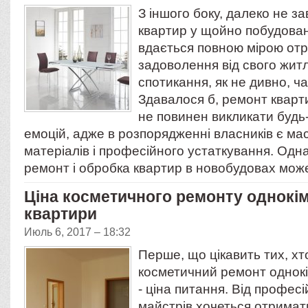
З іншого боку, далеко не з
квартир у щойно побудова
вдається повною мірою от
задоволення від свого жит
спотикання, як не дивно, ч
Здавалося б, ремонт кварт
не повинен викликати будь
емоцій, адже в розпорядженні власників є ма
матеріалів і професійного устаткування. Одна
ремонт і обробка квартир в новобудовах мо
Ціна косметичного ремонту однокім
квартири
Июль 6, 2017 – 18:32
Перше, що цікавить тих, хт
косметичний ремонт однокі
- ціна питання. Від профес
майстрів хочеться отримати