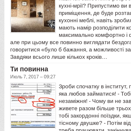
кухні-мрії? Припустимо ви 
приміщення, де буде розт
кухонні меблі, навіть зроби
мають намір розподілити к
максимально комфортно і 
але при цьому все повинно виглядати бездог
говоритися «було б бажання, а можливості з
Завдяки всього лише кількох кроків…
Ти повинна
Июль 7, 2017 – 09:27
Зроби спочатку в інститут, 
яка любов займатися! - Тобі
незаміжня! - Чому ви не зав
живете разом більше трьох
тобі закордонні поїздки, як
тісному двушке? - Потім ві
треба працювати, закінчува