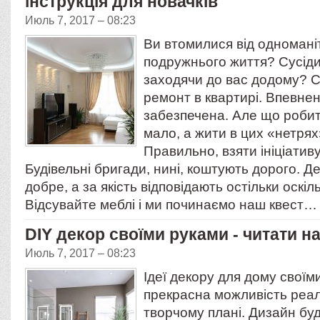
інструкція для новачків
Июль 7, 2017 – 08:23
Ви втомилися від одномані
подружнього життя? Сусіди
заходячи до вас додому? 
ремонт в квартирі. Впевнен
забезпечена. Але що роби
мало, а жити в цих «нетря
Правильно, взяти ініціативу
Будівельні бригади, нині, коштують дорого. Д
добре, а за якість відповідають остільки оскіль
Відсувайте меблі і ми починаємо наш квест…
DIY декор своїми руками - читати н
Июль 7, 2017 – 08:23
Ідеї декору для дому своїм
прекрасна можливість реал
творчому плані. Дизайн буди