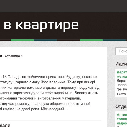
 - Страница 8
Идеи
Дера
з 15 Фасад - це «обличчя» приватного будинку, показник
метод
Дерат
статусу і гарного смаку його власника. Тому при виборі
напра
их матеріалів важливо віддавати перевагу продукції від
грызун
зитивно зарекомендували себе виробників. Висока якість
также
отримання технологій виготовлення матеріалів,
 під час ремонту, - запорука збереження естетичної
Отде
і будівлі на довгі роки. Міжнародний…
Антив
солнц
надеж
ріали