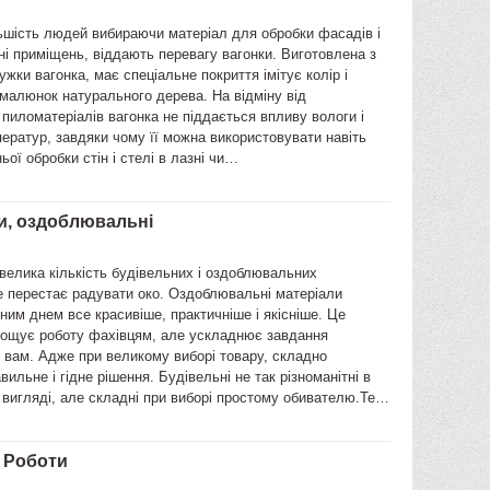
ьшість людей вибираючи матеріал для обробки фасадів і
ні приміщень, віддають перевагу вагонки. Виготовлена з
ужки вагонка, має спеціальне покриття імітує колір і
малюнок натурального дерева. На відміну від
пиломатеріалів вагонка не піддається впливу вологи і
ератур, завдяки чому її можна використовувати навіть
ьої обробки стін і стелі в лазні чи…
и, оздоблювальні
велика кількість будівельних і оздоблювальних
е перестає радувати око. Оздоблювальні матеріали
ним днем все красивіше, практичніше і якісніше. Це
рощує роботу фахівцям, але ускладнює завдання
 вам. Адже при великому виборі товару, складно
вильне і гідне рішення. Будівельні не так різноманітні в
 вигляді, але складні при виборі простому обивателю.Те…
 Роботи