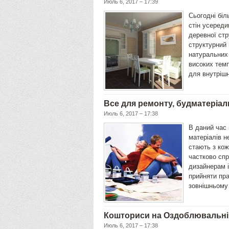
Июль 6, 2017 – 17:39
Сьогодні біл
стін усереди
деревної стр
структурний 
натуральних 
високих темп
для внутрішн
Все для ремонту, будматеріал
Июль 6, 2017 – 17:38
В даний час 
матеріалів н
стають з кож
частково сп
дизайнерам і
прийняти пра
зовнішньому
Кошториси на Оздоблювальні
Июль 6, 2017 – 17:38