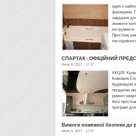
один з найп
фахівцями. 
завдання для
зможете конт
інструменти 
Простіше каж
послідовност
СПАРТАК - ОФІЦІЙНИЙ ПРЕД
Июль 6, 2017 – 17:37
АКЦІЯ: Купил
Компанія Спа
будівництві 
продаємо які
ремонт кварт
його простіш
програмі дл
Вимоги пожежної безпеки до р
Июль 6, 2017 – 17:37