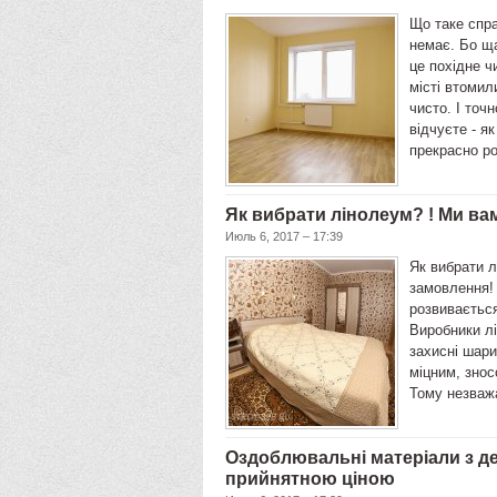
Що таке спра
немає. Бо ща
це похідне ч
місті втомил
чисто. І точ
відчуєте - я
прекрасно ро
Як вибрати лінолеум? ! Ми в
Июль 6, 2017 – 17:39
Як вибрати л
замовлення!
розвивається
Виробники лі
захисні шари
міцним, знос
Тому незваж
Оздоблювальні матеріали з де
прийнятною ціною