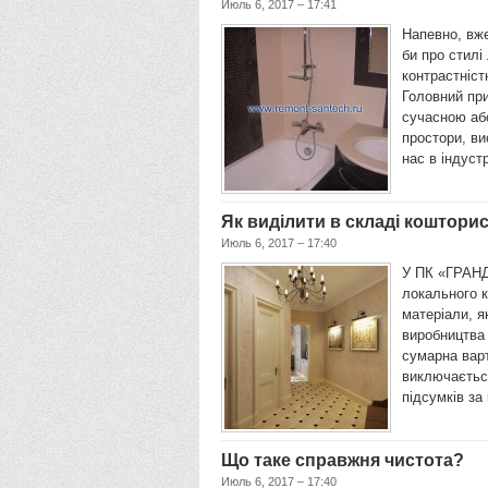
Июль 6, 2017 – 17:41
Напевно, вже
би про стилі
контрастніст
Головний при
сучасною аб
простори, вис
нас в індус
Як виділити в складі коштори
Июль 6, 2017 – 17:40
У ПК «ГРАНД
локального к
матеріали, я
виробництва 
сумарна варт
виключається
підсумків з
Що таке справжня чистота?
Июль 6, 2017 – 17:40