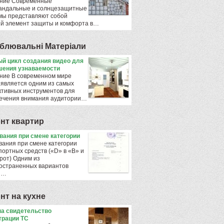
ние Современные
андальные и солнцезащитные
мы представляют собой
й элемент защиты и комфорта в…
блювальнi Матерiали
й цикл создания видео для
ения узнаваемости
ние В современном мире
 является одним из самых
тивных инструментов для
ечения внимания аудитории…
нт квартир
ования при смене категории
вания при смене категории
портных средств («D» в «B» и
рот) Одним из
остраненных вариантов
ы…
нт на кухне
а свидетельство
трации ТС