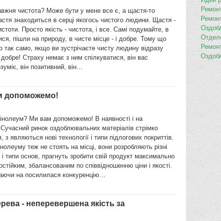
Ремон
вжня чистота? Може бути у мене все є, а щастя-то
Ремон
стя знаходиться в серці якогось чистого людини. Щастя -
Оздоб
истоти. Просто якість - чистота, і все. Самі подумайте, в
Отдел
ися, пішли на природу, в чисте місце - і добре. Тому що
Ремон
но так само, якщо ви зустрічаєте чисту людину відразу
Оздоб
к добре! Страху немає з ним спілкуватися, він вас
зуміє, він позитивний, він…
ам допоможемо!
інолеум? Ми вам допоможемо! В наявності і на
 Сучасний ринок оздоблювальних матеріалів стрімко
, з являються нові технології і типи підлогових покриттів.
нолеуму теж не стоять на місці, вони розробляють різні
 і типи основ, прагнуть зробити свій продукт максимально
остійким, збалансованим по співвідношенню ціни і якості.
аючи на посилилася конкуренцію…
рева - неперевершена якість за