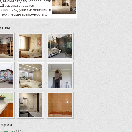
дниками отдела безопасности
ДД рассматривается
асность будущих изменений, а
 техническая возможность…
инки
гории
ремонта
(482)