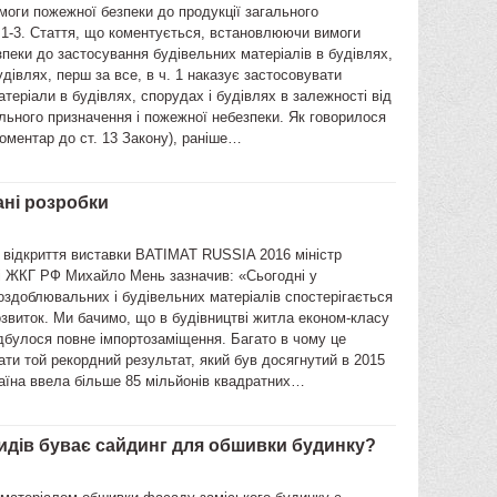
моги пожежної безпеки до продукції загального
 1-3. Стаття, що коментується, встановлюючи вимоги
пеки до застосування будівельних матеріалів в будівлях,
удівлях, перш за все, в ч. 1 наказує застосовувати
атеріали в будівлях, спорудах і будівлях в залежності від
льного призначення і пожежної небезпеки. Як говорилося
оментар до ст. 13 Закону), раніше…
ані розробки
 відкриття виставки BATIMAT RUSSIA 2016 міністр
 і ЖКГ РФ Михайло Мень зазначив: «Сьогодні у
оздоблювальних і будівельних матеріалів спостерігається
звиток. Ми бачимо, що в будівництві житла економ-класу
дбулося повне імпортозаміщення. Багато в чому це
ти той рекордний результат, який був досягнутий в 2015
раїна ввела більше 85 мільйонів квадратних…
видів буває сайдинг для обшивки будинку?