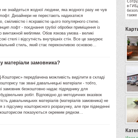
Сотру
в ГИБ
 не знайдеться жодної людини, яка жодного разу не чув
безоп
также
 лофт. Дизайнери не перестають надихатися
ю, сміливістю і яскравістю цього популярного стилю.
нцип лофт - поєднання грубої обробки приміщення із
Карт
о винтажной меблями. Обов язкова умова - великі
окі стелі і відсутність внутрішніх стін. Все це занурює
тріальний стиль, який стає переконливою основою…
су матеріали замовника?
-Кошторис» передбачена можливість виділити в складі
ошторису так звані давальницькі матеріали - тобто,
кі замовник безкоштовно надає підряднику для
будівельних робіт. Відповідно до методичних вказівок
ість давальницьких матеріалів (матеріалів замовника) не
 з підсумку кошторисного розрахунку, але при підведенні
а кошторисом показуються окремим рядком…
Кате
Идеи 