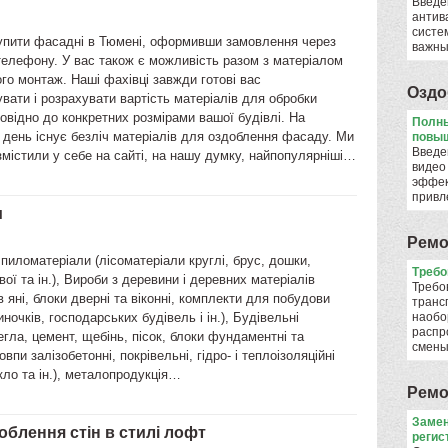
Введе
антив
систе
упити фасадні в Тюмені, оформивши замовлення через
важны
телефону. У вас також є можливість разом з матеріалом
ого монтаж. Наші фахівці завжди готові вас
Оздо
вати і розрахувати вартість матеріалів для обробки
овідно до конкретних розмірами вашої будівлі. На
Полны
 день існує безліч матеріалів для оздоблення фасаду. Ми
повыш
Введе
змістили у себе на сайті, на нашу думку, найпопулярніші…
видео
эффек
привл
и
Ремо
а пиломатеріали (лісоматеріали круглі, брус, дошки,
​Треб
вої та ін.), Вироби з деревини і деревних матеріалів
Требо
в яні, блоки дверні та віконні, комплекти для побудови
транс
ночків, господарських будівель і ін.), Будівельні
наобо
распр
егла, цемент, щебінь, пісок, блоки фундаментні та
смен
овпи залізобетонні, покрівельні, гідро- і теплоізоляційні
кло та ін.), металопродукція…
Ремо
Замен
облення стін в стилі лофт
регис