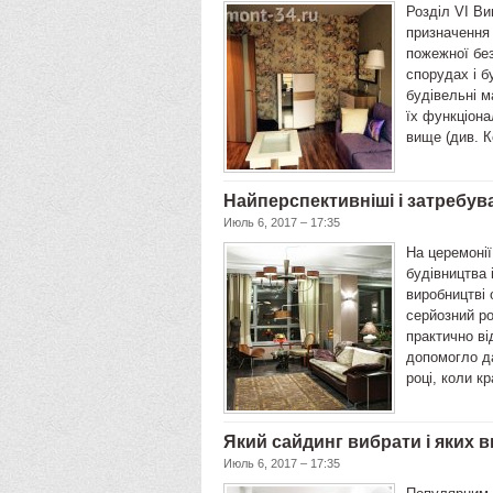
Розділ VI Ви
призначення
пожежної без
спорудах і б
будівельні м
їх функціона
вище (див. К
Найперспективніші і затребув
Июль 6, 2017 – 17:35
На церемонії
будівництва
виробництві 
серйозний ро
практично ві
допомогло да
році, коли к
Який сайдинг вибрати і яких 
Июль 6, 2017 – 17:35