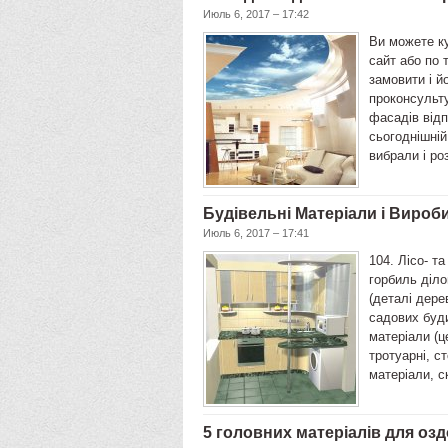
Июль 6, 2017 – 17:42
Ви можете к
сайт або по 
замовити і й
проконсульту
фасадів відп
сьогоднішній
вибрали і ро
Будівельні Матеріали і Вироб
Июль 6, 2017 – 17:41
104. Лісо- т
горбиль діло
(деталі дере
садових буди
матеріали (ц
тротуарні, ст
матеріали, с
5 головних матеріалів для озд