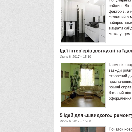
Популярним 
сайдинг. Він
факторів, а 
складний в 
найпростіших
вибрати сайд
металу, цеме
Ідеї ​​інтер'єрів для кухні та 
Июль 6, 2017 – 15:10
Гармонія фор
завжди робит
створений ди
призначення,
робочі справ
бажаний від
оформлення 
5 ідей для «швидкого» ремонту
Июль 6, 2017 – 15:08
Початок ново