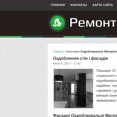
ГЛАВНАЯ
КОНТАКТЫ
КАРТА САЙТА
Главная
› Категория
Оздоблювальнi Матерiали
Оздоблення стін і фасадів
Июль 6, 2017 – 17:42
Показано 15 
соціального 
оздоблювальн
надійних, по
сировини і д
використаних
привабливост
Фасадні Оздоблювальні Мате