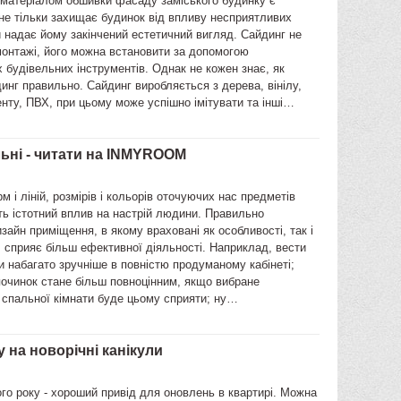
матеріалом обшивки фасаду заміського будинку є
 не тільки захищає будинок від впливу несприятливих
й надає йому закінчений естетичний вигляд. Сайдинг не
монтажі, його можна встановити за допомогою
 будівельних інструментів. Однак не кожен знає, як
инг правильно. Сайдинг виробляється з дерева, вінілу,
нту, ПВХ, при цьому може успішно імітувати та інші…
їдальні - читати на INMYROOM
м і ліній, розмірів і кольорів оточуючих нас предметів
ь істотний вплив на настрій людини. Правильно
зайн приміщення, в якому враховані як особливості, так і
 сприяє більш ефективної діяльності. Наприклад, вести
и набагато зручніше в повністю продуманому кабінеті;
починок стане більш повноцінним, якщо вибране
спальної кімнати буде цьому сприяти; ну…
 на новорічні канікули
го року - хороший привід для оновлень в квартирі. Можна