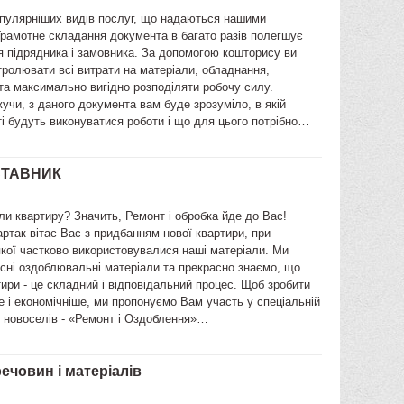
опулярніших видів послуг, що надаються нашими
Грамотне складання документа в багато разів полегшує
 підрядника і замовника. За допомогою кошторису ви
ролювати всі витрати на матеріали, обладнання,
та максимально вигідно розподіляти робочу силу.
учи, з даного документа вам буде зрозуміло, в якій
і будуть виконуватися роботи і що для цього потрібно…
СТАВНИК
и квартиру? Значить, Ремонт і обробка йде до Вас!
ртак вітає Вас з придбанням нової квартири, при
якої частково використовувалися наші матеріали. Ми
сні оздоблювальні матеріали та прекрасно знаємо, що
ири - це складний і відповідальний процес. Щоб зробити
е і економічніше, ми пропонуємо Вам участь у спеціальній
я новоселів - «Ремонт і Оздоблення»…
ечовин і матеріалів