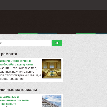
 ремонта
тизация Эффективные
ы борьбы с грызунами
изация – это комплекс мер,
вленных на уничтожение
ов, таких как крысы и мыши, а
 предотвращение…
лочные материалы
андальные и
езащитные системы
ная защита