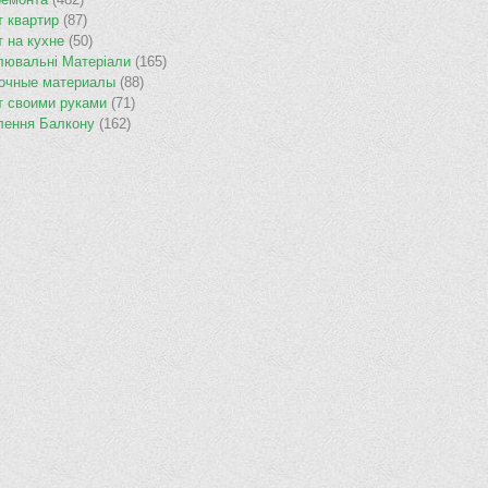
т квартир
(87)
т на кухне
(50)
лювальнi Матерiали
(165)
очные материалы
(88)
т своими руками
(71)
лення Балкону
(162)