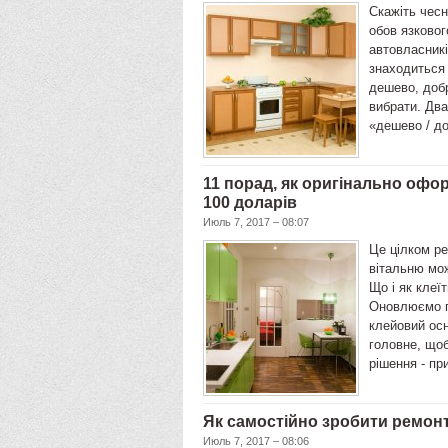
Скажіть чесн
обов язковог
автовласникі
знаходиться
дешево, добр
вибрати. Два
«дешево / д
11 порад, як оригінально офо
100 доларів
Июль 7, 2017 – 08:07
Це цілком ре
вітальню мо
Що і як клеї
Оновлюємо п
клейовий осн
головне, щоб
рішення - пр
Як самостійно зробити ремонт
Июль 7, 2017 – 08:06