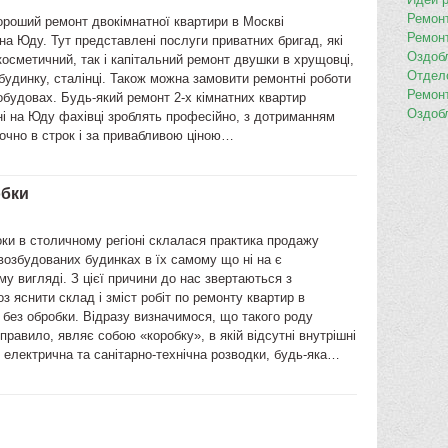
Ремон
ороший ремонт двокімнатної квартири в Москві
Ремон
а Юду. Тут представлені послуги приватних бригад, які
Оздоб
косметичний, так і капітальний ремонт двушки в хрущовці,
Отдел
удинку, сталінці. Також можна замовити ремонтні роботи
Ремон
обудовах. Будь-який ремонт 2-х кімнатних квартир
Оздоб
і на Юду фахівці зроблять професійно, з дотриманням
точно в строк і за привабливою ціною…
обки
оки в столичному регіоні склалася практика продажу
возбудованих будинках в їх самому що ні на є
у вигляді. З цієї причини до нас звертаються з
з яснити склад і зміст робіт по ремонту квартир в
без обробки. Відразу визначимося, що такого роду
 правило, являє собою «коробку», в якій відсутні внутрішні
 електрична та санітарно-технічна розводки, будь-яка…