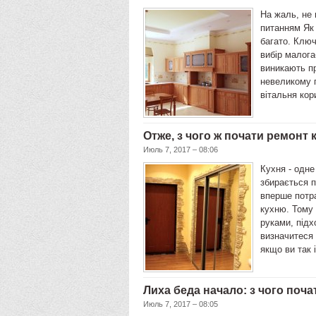
На жаль, не 
питанням Як 
багато. Ключ
вибір малога
виникають пр
невеликому п
вітальня кор
Отже, з чого ж почати ремонт 
Июль 7, 2017 – 08:06
Кухня - одне
збирається п
вперше потра
кухню. Тому 
руками, підх
визначитеся 
якщо ви так 
Лиха беда начало: з чого поча
Июль 7, 2017 – 08:05