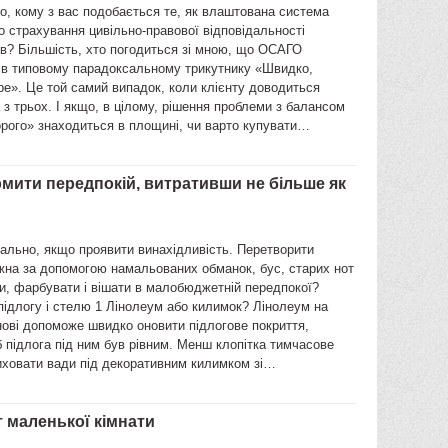
о, кому з вас подобається те, як влаштована система
о страхування цивільно-правової відповідальності
в? Більшість, хто погодиться зі мною, що ОСАГО
 в типовому парадоксальному трикутнику «Швидко,
е». Це той самий випадок, коли клієнту доводиться
 з трьох. І якщо, в цілому, рішення проблеми з балансом
орого» знаходиться в площині, чи варто купувати…
рмити передпокій, витративши не більше як
ально, якщо проявити винахідливість. Перетворити
жна за допомогою намальованих обманок, бус, старих нот
ти, фарбувати і вішати в малобюджетній передпокої?
ідлогу і стелю 1 Лінолеум або килимок? Лінолеум на
ові допоможе швидко оновити підлогове покриття,
 підлога під ним був рівним. Менш клопітка тимчасове
иховати вади під декоративним килимком зі…
 маленької кімнати