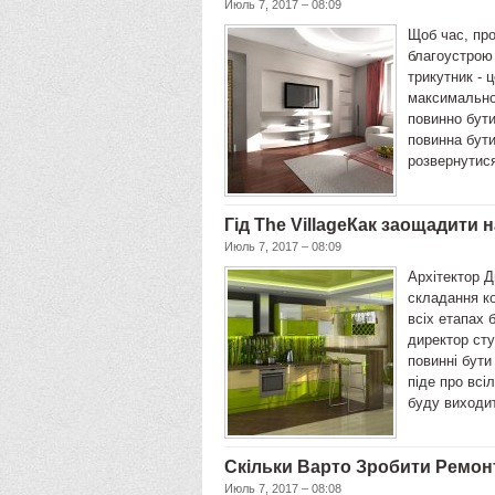
Июль 7, 2017 – 08:09
Щоб час, про
благоустрою 
трикутник - 
максимально 
повинно бути
повинна бути
розвернутис
Гід The ​​VillageКак заощадити
Июль 7, 2017 – 08:09
Архітектор Д
складання ко
всіх етапах 
директор сту
повинні бути
піде про всі
буду виходи
Скільки Варто Зробити Ремонт
Июль 7, 2017 – 08:08