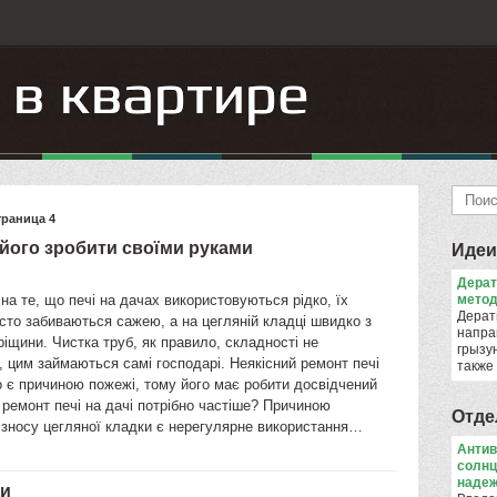
траница 4
 його зробити своїми руками
Идеи
Дера
а те, що печі на дачах використовуються рідко, їх
метод
Дерат
то забиваються сажею, а на цегляній кладці швидко з
напра
іщини. Чистка труб, як правило, складності не
грызун
 цим займаються самі господарі. Неякісний ремонт печі
также
о є причиною пожежі, тому його має робити досвідчений
 ремонт печі на дачі потрібно частіше? Причиною
Отде
 зносу цегляної кладки є нерегулярне використання…
Антив
солнц
надеж
ми