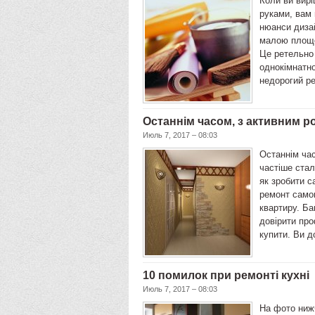
Коли ви вирі
руками, вам 
нюанси диза
малою площе
Це ретельно
однокімнатно
недорогий р
Останнім часом, з активним р
Июль 7, 2017 – 08:03
Останнім час
частіше стал
як зробити с
ремонт само
квартиру. Ба
довірити про
купити. Ви 
10 помилок при ремонті кухні
Июль 7, 2017 – 08:03
На фото ниж