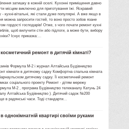
блення затишку в кожній оселі. Кухонні приміщення давно
ти місцем виключно для приготування їжі. Яскравий
 - кухні-вітальні, які стали дуже популярні. А вже якщо в
я можна запросити гостей, то воно просто зобов язане
ом гордості господарів! Отже, з чого почати ремонт кухні
меблів, щоб вилучити стін або підлоги, а може бути, вибору
хніки? Існує приказка:…
 косметичний ремонт в дитячій кімнаті?
зинів Формула М-2 і журнал Алтайська Будівництво
онт кімнати в дитячому садку Комфортна спальна кімната
барнаульском дитячому садку. Її косметичний ремонт
мках соціального проекту Ремонт - дітям мережу
ормула М-2 , програма Будівництво телеканалу Катунь 24
налу Алтайська Будівництво ). Дитячий садок №200
ще в радянські часи. Тоді стандарти…
в однокімнатній квартирі своїми руками