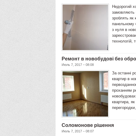
Недорогий х
замовляють н
зроблять як 
панельному б
з нуля в нов
зареєстрован
технологій, 
Ремонт в новобудові без обр
Июль 7, 2017 – 08:08
За останні р
квартир в но
первозданном
проханням ро
новобудовах 
квартира, як
перегородки,
Соломонове рішення
Июль 7, 2017 – 08:07