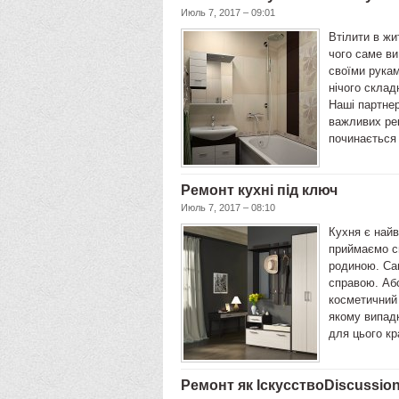
Июль 7, 2017 – 09:01
Втілити в жи
чого саме ви
своїми рукам
нічого склад
Наші партнер
важливих рек
починається
Ремонт кухні під ключ
Июль 7, 2017 – 08:10
Кухня є най
приймаємо св
родиною. Са
справою. Аб
косметичний 
якому випадк
для цього к
Ремонт як ІскусствоDiscussio