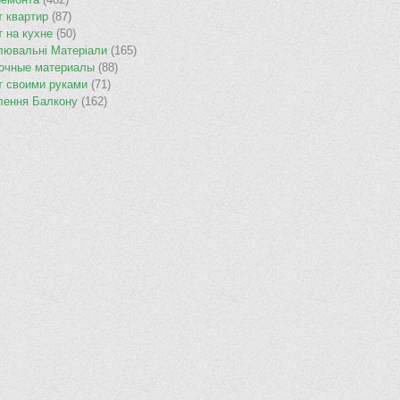
т квартир
(87)
т на кухне
(50)
лювальнi Матерiали
(165)
очные материалы
(88)
т своими руками
(71)
лення Балкону
(162)