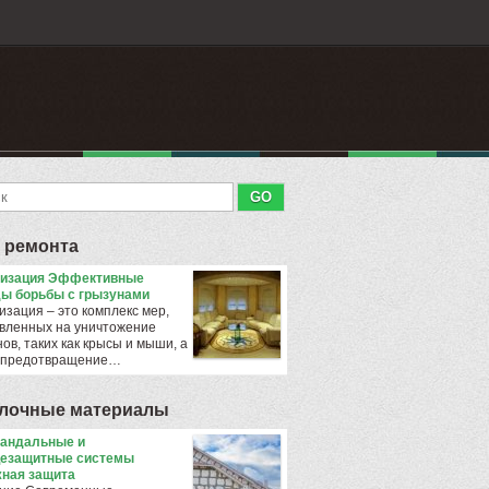
 ремонта
тизация Эффективные
ы борьбы с грызунами
изация – это комплекс мер,
вленных на уничтожение
ов, таких как крысы и мыши, а
 предотвращение…
лочные материалы
андальные и
езащитные системы
ная защита