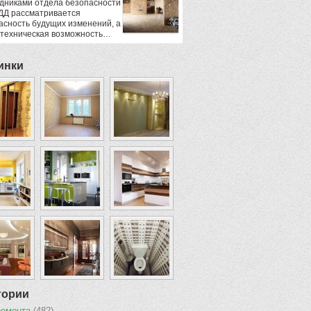
дниками отдела безопасности
ДД рассматривается
асность будущих изменений, а
 техническая возможность…
инки
гории
ремонта
(482)