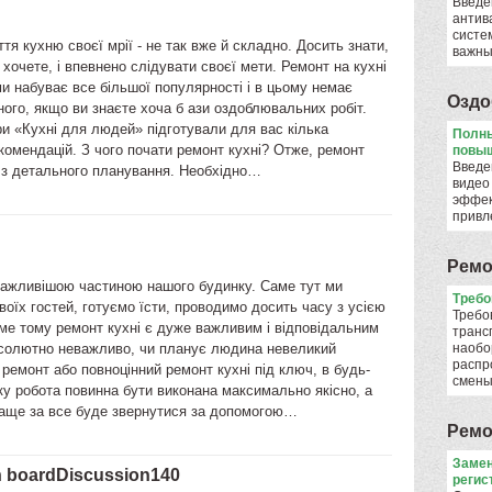
Введе
антив
систе
ття кухню своєї мрії - не так вже й складно. Досить знати,
важны
 хочете, і впевнено слідувати своєї мети. Ремонт на кухні
и набуває все більшої популярності і в цьому немає
Оздо
ного, якщо ви знаєте хоча б ази оздоблювальних робіт.
и «Кухні для людей» підготували для вас кілька
Полны
омендацій. З чого почати ремонт кухні? Отже, ремонт
повыш
Введе
 з детального планування. Необхідно…
видео
эффек
привл
Ремо
важливішою частиною нашого будинку. Саме тут ми
​Треб
оїх гостей, готуємо їсти, проводимо досить часу з усією
Требо
ме тому ремонт кухні є дуже важливим і відповідальним
транс
солютно неважливо, чи планує людина невеликий
наобо
распр
ремонт або повноцінний ремонт кухні під ключ, в будь-
смен
у робота повинна бути виконана максимально якісно, а
раще за все буде звернутися за допомогою…
Ремо
Замен
n boardDiscussion140
регис