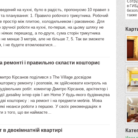
Сотру
в ГИБ
ведений на кухні, було в радість, пропонуємо 10 правил з
безоп
также
та планування: 1. Правило робочого трикутника. Робочий
це простір між плитою, холодильником і раковиною. Для
зручної роботи на кухні, по-перше, на цьому шляху не
Карт
 ніяких перешкод, а по-друге, сума сторін трикутника
 не менше 3 метрів, але не більше 7, 5. Так ви зможете
я, і не будете втомлюватися…
 на ремонті і правильно скласти кошторис
митро Кірсанов поділився з The Village досвідом
шторису ремонту і розповів, як здійснювати контроль на
будівельних робіт. коментар Дмитро Кірсанов, архітектор і
дії дизайну інтер єрів I am Home У будь-якого будівництва
 дві кошторису : на ремонт і на предмети меблів. Мова
лякі нюанси роботи з першою. У своїх рекомендаціях я
ти з того, що ви наймаєте…
 в двокімнатній квартирі
Кате
Идеи 