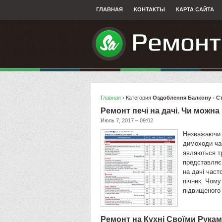
ГЛАВНАЯ
КОНТАКТЫ
КАРТА САЙТА
Главная
› Категория
Оздоблення Балкону - С
Ремонт печі на дачі. Чи можна
Июль 7, 2017 – 09:02
Незважаючи н
димоходи час
являються тр
представляє,
на дачі част
пічник. Чому
підвищеного
Ремонт на Кухні Своїми Рука