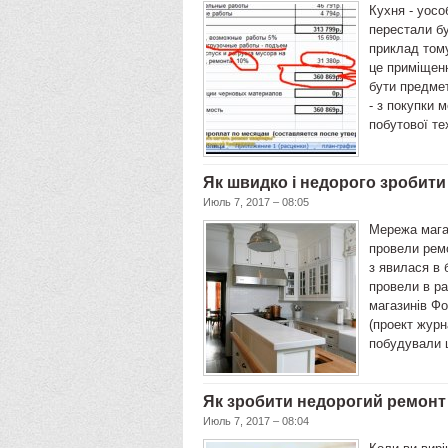
Кухня - уосо
перестали бу
приклад тому
це приміщенн
бути предмет
- з покупки 
побутової те
Як швидко і недорого зробити
Июль 7, 2017 – 08:05
Мережа мага
провели рем
з явилася в 
провели в ра
магазинів Ф
(проект жур
побудували 
Як зробити недорогий ремонт 
Июль 7, 2017 – 08:04