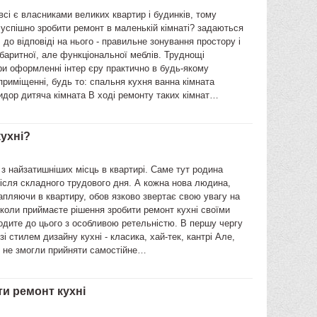
всі є власниками великих квартир і будинків, тому
успішно зробити ремонт в маленькій кімнаті? задаються
 до відповіді на нього - правильне зонування простору і
баритної, але функціональної меблів. Труднощі
и оформленні інтер єру практично в будь-якому
риміщенні, будь то: спальня кухня ванна кімната
идор дитяча кімната В ході ремонту таких кімнат…
кухні?
 з найзатишніших місць в квартирі. Саме тут родина
ісля складного трудового дня. А кожна нова людина,
пляючи в квартиру, обов язково звертає свою увагу на
коли приймаєте рішення зробити ремонт кухні своїми
одите до цього з особливою ретельністю. В першу чергу
зі стилем дизайну кухні - класика, хай-тек, кантрі Але,
і не змогли прийняти самостійне…
ти ремонт кухні