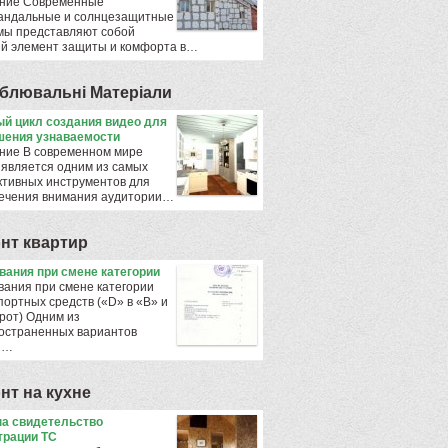
ние Современные
андальные и солнцезащитные
мы представляют собой
й элемент защиты и комфорта в…
блювальнi Матерiали
й цикл создания видео для
ения узнаваемости
ние В современном мире
 является одним из самых
тивных инструментов для
ечения внимания аудитории…
нт квартир
ования при смене категории
вания при смене категории
портных средств («D» в «B» и
рот) Одним из
остраненных вариантов
ы…
нт на кухне
а свидетельство
трации ТС