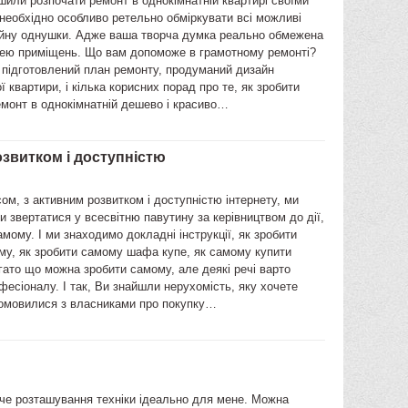
шили розпочати ремонт в однокімнатній квартирі своїми
необхідно особливо ретельно обміркувати всі можливі
йну однушки. Адже ваша творча думка реально обмежена
ю приміщень. Що вам допоможе в грамотному ремонті?
 підготовлений план ремонту, продуманий дизайн
ї квартири, і кілька корисних порад про те, як зробити
емонт в однокімнатній дешево і красиво…
озвитком і доступністю
ом, з активним розвитком і доступністю інтернету, ми
и звертатися у всесвітню павутину за керівництвом до дії,
амому. І ми знаходимо докладні інструкції, як зробити
му, як зробити самому шафа купе, як самому купити
гато що можна зробити самому, але деякі речі варто
фесіоналу. І так, Ви знайшли нерухомість, яку хочете
домовилися з власниками про покупку…
че розташування техніки ідеально для мене. Можна